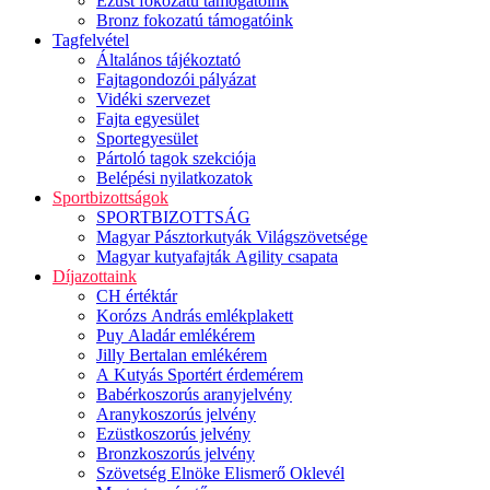
Ezüst fokozatú támogatóink
Bronz fokozatú támogatóink
Tagfelvétel
Általános tájékoztató
Fajtagondozói pályázat
Vidéki szervezet
Fajta egyesület
Sportegyesület
Pártoló tagok szekciója
Belépési nyilatkozatok
Sportbizottságok
SPORTBIZOTTSÁG
Magyar Pásztorkutyák Világszövetsége
Magyar kutyafajták Agility csapata
Díjazottaink
CH értéktár
Korózs András emlékplakett
Puy Aladár emlékérem
Jilly Bertalan emlékérem
A Kutyás Sportért érdemérem
Babérkoszorús aranyjelvény
Aranykoszorús jelvény
Ezüstkoszorús jelvény
Bronzkoszorús jelvény
Szövetség Elnöke Elismerő Oklevél