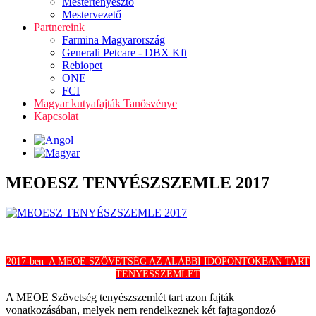
Mestertenyésztő
Mestervezető
Partnereink
Farmina Magyarország
Generali Petcare - DBX Kft
Rebiopet
ONE
FCI
Magyar kutyafajták Tanösvénye
Kapcsolat
MEOESZ TENYÉSZSZEMLE 2017
2017-ben A MEOE SZÖVETSÉG AZ ALÁBBI IDŐPONTOKBAN TART
TENYÉSSZEMLÉT
A MEOE Szövetség tenyészszemlét tart azon fajták
vonatkozásában, melyek nem rendelkeznek két fajtagondozó