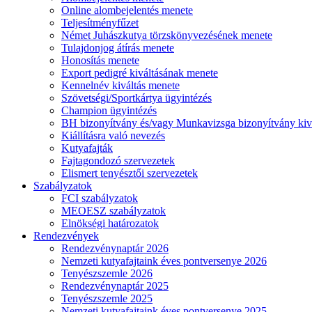
Online alombejelentés menete
Teljesítményfűzet
Német Juhászkutya törzskönyvezésének menete
Tulajdonjog átírás menete
Honosítás menete
Export pedigré kiváltásának menete
Kennelnév kiváltás menete
Szövetségi/Sportkártya ügyintézés
Champion ügyintézés
BH bizonyítvány és/vagy Munkavizsga bizonyítvány kiv
Kiállításra való nevezés
Kutyafajták
Fajtagondozó szervezetek
Elismert tenyésztői szervezetek
Szabályzatok
FCI szabályzatok
MEOESZ szabályzatok
Elnökségi határozatok
Rendezvények
Rendezvénynaptár 2026
Nemzeti kutyafajtaink éves pontversenye 2026
Tenyészszemle 2026
Rendezvénynaptár 2025
Tenyészszemle 2025
Nemzeti kutyafajtaink éves pontversenye 2025