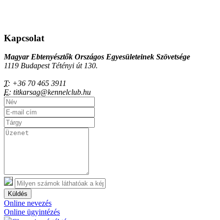
Kapcsolat
Magyar Ebtenyésztők Országos Egyesületeinek Szövetsége
1119 Budapest Tétényi út 130.
T:
+36 70 465 3911
E:
titkarsag@kennelclub.hu
Küldés
Online nevezés
Online ügyintézés