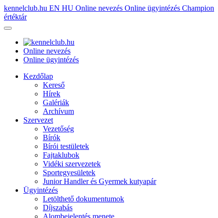
kennelclub.hu
EN
HU
Online nevezés
Online ügyintézés
Champion
értéktár
Online nevezés
Online ügyintézés
Kezdőlap
Kereső
Hírek
Galériák
Archívum
Szervezet
Vezetőség
Bírók
Bírói testületek
Fajtaklubok
Vidéki szervezetek
Sportegyesületek
Junior Handler és Gyermek kutyapár
Ügyintézés
Letölthető dokumentumok
Díjszabás
Alombejelentés menete