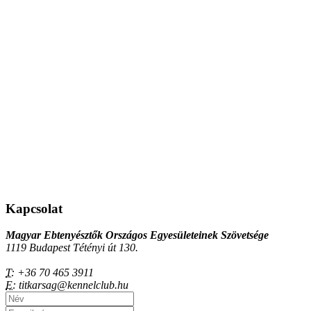
Kapcsolat
Magyar Ebtenyésztők Országos Egyesületeinek Szövetsége
1119 Budapest Tétényi út 130.
T:
+36 70 465 3911
E:
titkarsag@kennelclub.hu