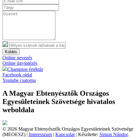
Küldés
Online nevezés
Online ügyintézés
Champion értéktár
Facebook oldal
Youtube csatorna
A Magyar Ebtenyésztők Országos
Egyesületeinek Szövetsége hivatalos
weboldala
© 2026 Magyar Ebtenyésztők Országos Egyesületeinek Szövetsége
(MEOESZ) |
Impresszum
|
Kapcsolat
| Készítette:
Simon Nándor,