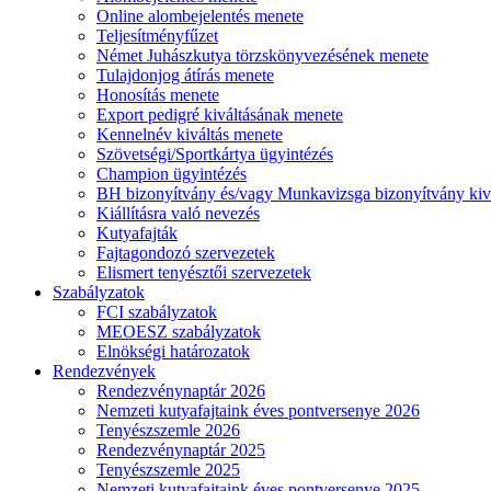
Online alombejelentés menete
Teljesítményfűzet
Német Juhászkutya törzskönyvezésének menete
Tulajdonjog átírás menete
Honosítás menete
Export pedigré kiváltásának menete
Kennelnév kiváltás menete
Szövetségi/Sportkártya ügyintézés
Champion ügyintézés
BH bizonyítvány és/vagy Munkavizsga bizonyítvány kiv
Kiállításra való nevezés
Kutyafajták
Fajtagondozó szervezetek
Elismert tenyésztői szervezetek
Szabályzatok
FCI szabályzatok
MEOESZ szabályzatok
Elnökségi határozatok
Rendezvények
Rendezvénynaptár 2026
Nemzeti kutyafajtaink éves pontversenye 2026
Tenyészszemle 2026
Rendezvénynaptár 2025
Tenyészszemle 2025
Nemzeti kutyafajtaink éves pontversenye 2025