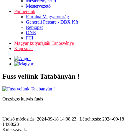
Mestertenyésztő
Mestervezető
Partnereink
Farmina Magyarország
Generali Petcare - DBX Kft
Rebiopet
ONE
FCI
Magyar kutyafajták Tanösvénye
Kapcsolat
Fuss velünk Tatabányán !
Országos kutyás futás
Utolsó módosítás: 2024-09-18 14:08:23 | Létrehozás: 2024-09-18
14:08:23
Kulcsszavak: