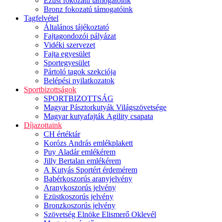
Ezüst fokozatú támogatóink
Bronz fokozatú támogatóink
Tagfelvétel
Általános tájékoztató
Fajtagondozói pályázat
Vidéki szervezet
Fajta egyesület
Sportegyesület
Pártoló tagok szekciója
Belépési nyilatkozatok
Sportbizottságok
SPORTBIZOTTSÁG
Magyar Pásztorkutyák Világszövetsége
Magyar kutyafajták Agility csapata
Díjazottaink
CH értéktár
Korózs András emlékplakett
Puy Aladár emlékérem
Jilly Bertalan emlékérem
A Kutyás Sportért érdemérem
Babérkoszorús aranyjelvény
Aranykoszorús jelvény
Ezüstkoszorús jelvény
Bronzkoszorús jelvény
Szövetség Elnöke Elismerő Oklevél