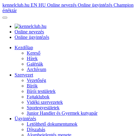
kennelclub.hu
EN
HU
Online nevezés
Online ügyintézés
Champion
értéktár
Online nevezés
Online ügyintézés
Kezdőlap
Kereső
Hírek
Galériák
Archívum
Szervezet
Vezetőség
Bírók
Bírói testületek
Fajtaklubok
Vidéki szervezetek
Sportegyesületek
Junior Handler és Gyermek kutyapár
Ügyintézés
Letölthető dokumentumok
Díjszabás
Alombejelentés menete