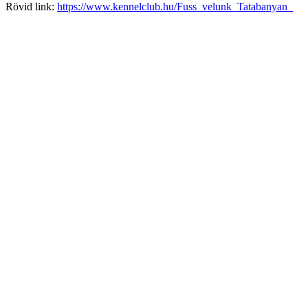
Rövid link:
https://www.kennelclub.hu/Fuss_velunk_Tatabanyan_