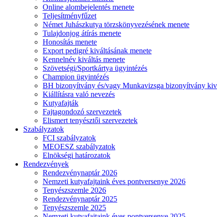
Online alombejelentés menete
Teljesítményfűzet
Német Juhászkutya törzskönyvezésének menete
Tulajdonjog átírás menete
Honosítás menete
Export pedigré kiváltásának menete
Kennelnév kiváltás menete
Szövetségi/Sportkártya ügyintézés
Champion ügyintézés
BH bizonyítvány és/vagy Munkavizsga bizonyítvány kiv
Kiállításra való nevezés
Kutyafajták
Fajtagondozó szervezetek
Elismert tenyésztői szervezetek
Szabályzatok
FCI szabályzatok
MEOESZ szabályzatok
Elnökségi határozatok
Rendezvények
Rendezvénynaptár 2026
Nemzeti kutyafajtaink éves pontversenye 2026
Tenyészszemle 2026
Rendezvénynaptár 2025
Tenyészszemle 2025
Nemzeti kutyafajtaink éves pontversenye 2025