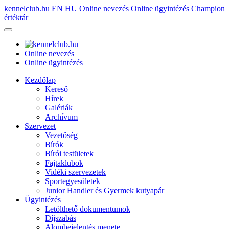
kennelclub.hu
EN
HU
Online nevezés
Online ügyintézés
Champion
értéktár
Online nevezés
Online ügyintézés
Kezdőlap
Kereső
Hírek
Galériák
Archívum
Szervezet
Vezetőség
Bírók
Bírói testületek
Fajtaklubok
Vidéki szervezetek
Sportegyesületek
Junior Handler és Gyermek kutyapár
Ügyintézés
Letölthető dokumentumok
Díjszabás
Alombejelentés menete