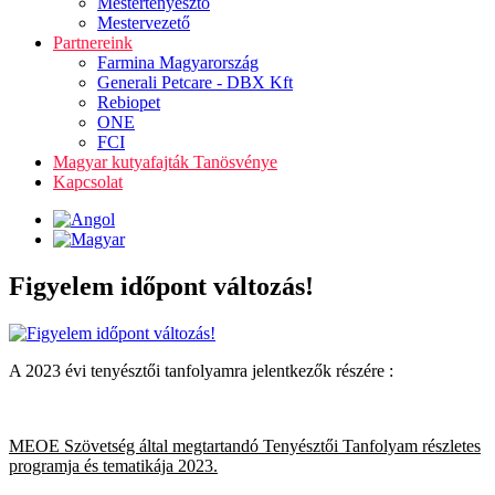
Mestertenyésztő
Mestervezető
Partnereink
Farmina Magyarország
Generali Petcare - DBX Kft
Rebiopet
ONE
FCI
Magyar kutyafajták Tanösvénye
Kapcsolat
Figyelem időpont változás!
A 2023 évi tenyésztői tanfolyamra jelentkezők részére :
MEOE Szövetség által megtartandó Tenyésztői Tanfolyam részletes
programja és tematikája 2023.