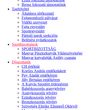
Ezüst fokozatú támogatóink
Bronz fokozatú támogatóink
Tagfelvétel
Általános tájékoztató
Fajtagondozói pályázat
Vidéki szervezet
Fajta egyesület
Sportegyesület
Pártoló tagok szekciója
Belépési nyilatkozatok
Sportbizottságok
SPORTBIZOTTSÁG
Magyar Pásztorkutyák Világszövetsége
Magyar kutyafajták Agility csapata
Díjazottaink
CH értéktár
Korózs András emlékplakett
Puy Aladár emlékérem
Jilly Bertalan emlékérem
A Kutyás Sportért érdemérem
Babérkoszorús aranyjelvény
Aranykoszorús jelvény
Ezüstkoszorús jelvény
Bronzkoszorús jelvény
Szövetség Elnöke Elismerő Oklevél