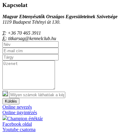
Kapcsolat
Magyar Ebtenyésztők Országos Egyesületeinek Szövetsége
1119 Budapest Tétényi út 130.
T:
+36 70 465 3911
E:
titkarsag@kennelclub.hu
Küldés
Online nevezés
Online ügyintézés
Champion értéktár
Facebook oldal
Youtube csatorna