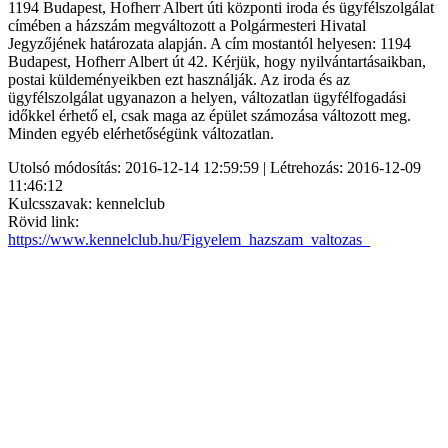
1194 Budapest, Hofherr Albert úti központi iroda és ügyfélszolgálat
címében a házszám megváltozott a Polgármesteri Hivatal
Jegyzőjének határozata alapján. A cím mostantól helyesen: 1194
Budapest, Hofherr Albert út 42. Kérjük, hogy nyilvántartásaikban,
postai küldeményeikben ezt használják. Az iroda és az
ügyfélszolgálat ugyanazon a helyen, változatlan ügyfélfogadási
időkkel érhető el, csak maga az épület számozása változott meg.
Minden egyéb elérhetőségünk változatlan.
Utolsó módosítás: 2016-12-14 12:59:59 | Létrehozás: 2016-12-09
11:46:12
Kulcsszavak: kennelclub
Rövid link:
https://www.kennelclub.hu/Figyelem_hazszam_valtozas_