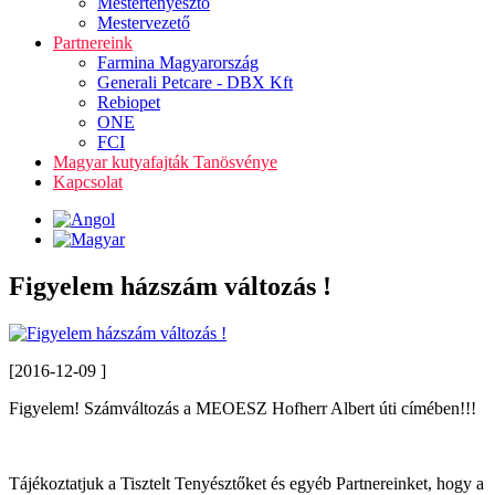
Mestertenyésztő
Mestervezető
Partnereink
Farmina Magyarország
Generali Petcare - DBX Kft
Rebiopet
ONE
FCI
Magyar kutyafajták Tanösvénye
Kapcsolat
Figyelem házszám változás !
[2016-12-09 ]
Figyelem! Számváltozás a MEOESZ Hofherr Albert úti címében!!!
Tájékoztatjuk a Tisztelt Tenyésztőket és egyéb Partnereinket, hogy a