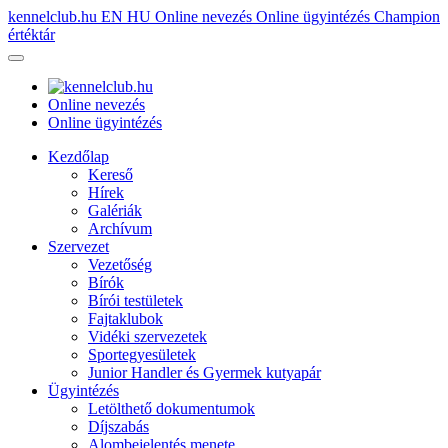
kennelclub.hu
EN
HU
Online nevezés
Online ügyintézés
Champion
értéktár
Online nevezés
Online ügyintézés
Kezdőlap
Kereső
Hírek
Galériák
Archívum
Szervezet
Vezetőség
Bírók
Bírói testületek
Fajtaklubok
Vidéki szervezetek
Sportegyesületek
Junior Handler és Gyermek kutyapár
Ügyintézés
Letölthető dokumentumok
Díjszabás
Alombejelentés menete