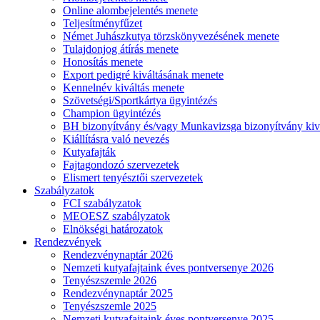
Online alombejelentés menete
Teljesítményfűzet
Német Juhászkutya törzskönyvezésének menete
Tulajdonjog átírás menete
Honosítás menete
Export pedigré kiváltásának menete
Kennelnév kiváltás menete
Szövetségi/Sportkártya ügyintézés
Champion ügyintézés
BH bizonyítvány és/vagy Munkavizsga bizonyítvány kiv
Kiállításra való nevezés
Kutyafajták
Fajtagondozó szervezetek
Elismert tenyésztői szervezetek
Szabályzatok
FCI szabályzatok
MEOESZ szabályzatok
Elnökségi határozatok
Rendezvények
Rendezvénynaptár 2026
Nemzeti kutyafajtaink éves pontversenye 2026
Tenyészszemle 2026
Rendezvénynaptár 2025
Tenyészszemle 2025
Nemzeti kutyafajtaink éves pontversenye 2025