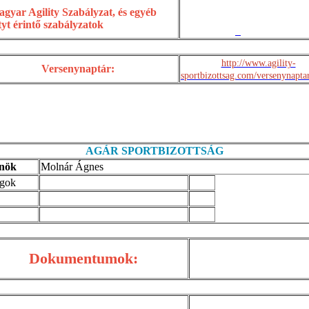
gyar Agility Szabályzat, és egyéb
ityt érintő szabályzatok
http://www.agility-
Versenynaptár:
sportbizottsag.com/versenynapta
AGÁR SPORTBIZOTTSÁG
nök
Molnár Ágnes
gok
Dokumentumok: