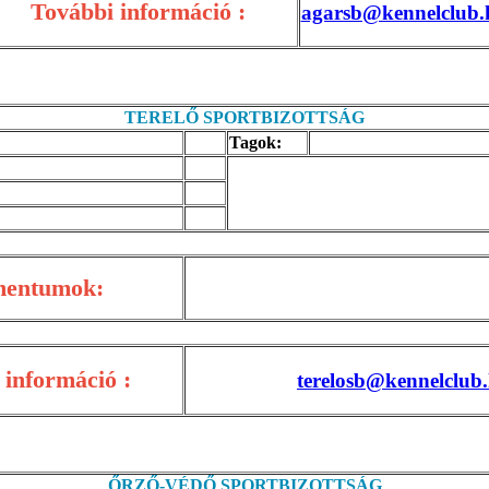
További információ :
agarsb@kennelclub.
TERELŐ SPORTBIZOTTSÁG
Tagok:
mentumok:
 információ :
terelosb@kennelclub
ŐRZŐ-VÉDŐ SPORTBIZOTTSÁG