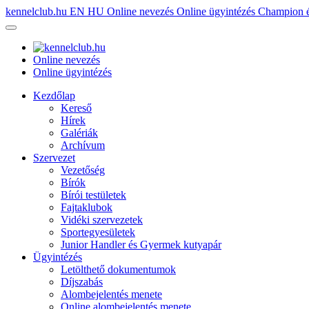
kennelclub.hu
EN
HU
Online nevezés
Online ügyintézés
Champion é
Online nevezés
Online ügyintézés
Kezdőlap
Kereső
Hírek
Galériák
Archívum
Szervezet
Vezetőség
Bírók
Bírói testületek
Fajtaklubok
Vidéki szervezetek
Sportegyesületek
Junior Handler és Gyermek kutyapár
Ügyintézés
Letölthető dokumentumok
Díjszabás
Alombejelentés menete
Online alombejelentés menete