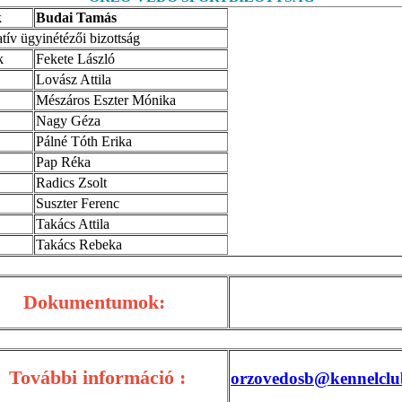
k
Budai Tamás
tív ügyinétézői bizottság
k
Fekete László
Lovász Attila
Mészáros Eszter Mónika
Nagy Géza
Pálné Tóth Erika
Pap Réka
Radics Zsolt
Suszter Ferenc
Takács Attila
Takács Rebeka
Dokumentumok:
További információ :
orzovedosb@kennelclu