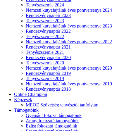
Tenyészszemle 2024
Nemzeti kutyafajtáink éves pontversenye 2024
Rendezvénynaptár 2023
Tenyészszemle 2023
Nemzeti kutyafajtáink éves pontversenye 2023
Rendezvénynaptár 2022
Tenyészszemle 2022
Nemzeti kutyafajtáink éves pontversenye 2022
Rendezvénynaptár 2021
Tenyészszemle 2021
Rendezvénynaptár 2020
Tenyészszemle 2020
Nemzeti kutyafajtáink éves pontversenye 2020
Rendezvénynaptár 2019
Tenyészszemle 2019
Nemzeti kutyafajtáink éves pontversenye 2019
Rendezvénynaptár 2018
Online Champion
Képzések
MEOE Szövetség tenyésztői tanfolyam
Támogatóink
Gyémánt fokozat támogatóink
Arany fokozatú támogatóink
Ezüst fokozatú támogatóink