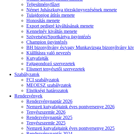
Teljesítményfűzet
Német Juhászkutya törzskönyvezésének menete
Tulajdonjog átírás menete
Honosítás menete
Export pedigré kiváltásának menete
Kennelnév kiváltás menete
Szövetségi/Sportkártya ügyintézés
Champion ügyintézés
BH bizonyítvány és/vagy Munkavizsga bizonyítvány kiv
Kiállításra való nevezés
Kutyafajták
Fajtagondozó szervezetek
Elismert tenyésztői szervezetek
Szabályzatok
FCI szabályzatok
MEOESZ szabályzatok
Elnökségi határozatok
Rendezvények
Rendezvénynaptár 2026
Nemzeti kutyafajtaink éves pontversenye 2026
Tenyészszemle 2026
Rendezvénynaptár 2025
Tenyészszemle 2025
Nemzeti kutyafajtaink éves pontversenye 2025
Rendezvénynaptár 2024