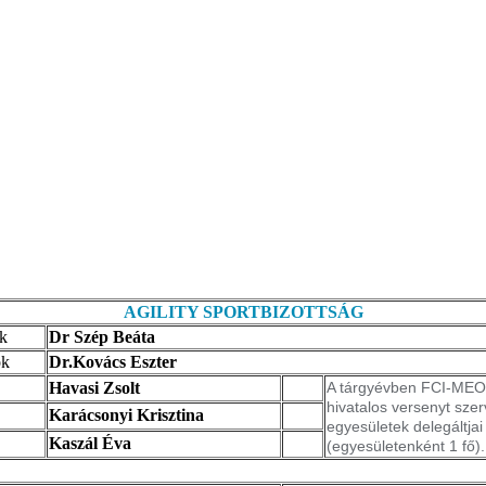
AGILITY SPORTBIZOTTSÁG
k
Dr Szép Beáta
ok
Dr.Kovács Eszter
Havasi Zsolt
A tárgyévben FCI-ME
hivatalos versenyt sze
Karácsonyi Krisztina
egyesületek delegáltjai
Kaszál Éva
(egyesületenként 1 fő).