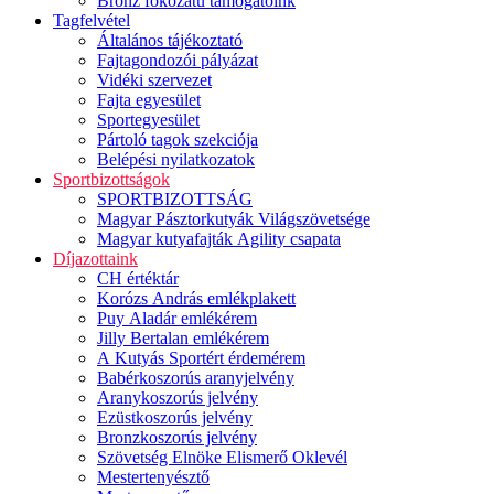
Bronz fokozatú támogatóink
Tagfelvétel
Általános tájékoztató
Fajtagondozói pályázat
Vidéki szervezet
Fajta egyesület
Sportegyesület
Pártoló tagok szekciója
Belépési nyilatkozatok
Sportbizottságok
SPORTBIZOTTSÁG
Magyar Pásztorkutyák Világszövetsége
Magyar kutyafajták Agility csapata
Díjazottaink
CH értéktár
Korózs András emlékplakett
Puy Aladár emlékérem
Jilly Bertalan emlékérem
A Kutyás Sportért érdemérem
Babérkoszorús aranyjelvény
Aranykoszorús jelvény
Ezüstkoszorús jelvény
Bronzkoszorús jelvény
Szövetség Elnöke Elismerő Oklevél
Mestertenyésztő