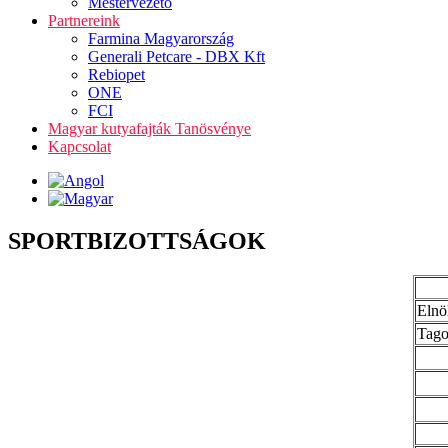
Mestervezető
Partnereink
Farmina Magyarország
Generali Petcare - DBX Kft
Rebiopet
ONE
FCI
Magyar kutyafajták Tanösvénye
Kapcsolat
SPORTBIZOTTSÁGOK
Elnö
Tag