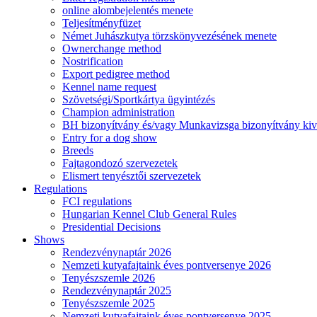
online alombejelentés menete
Teljesítményfüzet
Német Juhászkutya törzskönyvezésének menete
Ownerchange method
Nostrification
Export pedigree method
Kennel name request
Szövetségi/Sportkártya ügyintézés
Champion administration
BH bizonyítvány és/vagy Munkavizsga bizonyítvány kiv
Entry for a dog show
Breeds
Fajtagondozó szervezetek
Elismert tenyésztői szervezetek
Regulations
FCI regulations
Hungarian Kennel Club General Rules
Presidential Decisions
Shows
Rendezvénynaptár 2026
Nemzeti kutyafajtaink éves pontversenye 2026
Tenyészszemle 2026
Rendezvénynaptár 2025
Tenyészszemle 2025
Nemzeti kutyafajtaink éves pontversenye 2025