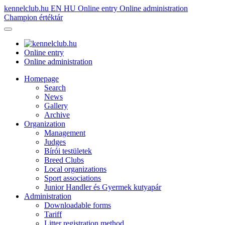
kennelclub.hu
EN
HU
Online entry
Online administration
Champion értéktár
Online entry
Online administration
Homepage
Search
News
Gallery
Archive
Organization
Management
Judges
Bírói testületek
Breed Clubs
Local organizations
Sport associations
Junior Handler és Gyermek kutyapár
Administration
Downloadable forms
Tariff
Litter registration method