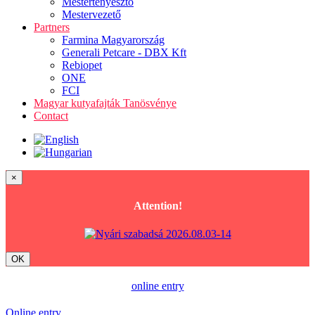
Mestertenyésztő
Mestervezető
Partners
Farmina Magyarország
Generali Petcare - DBX Kft
Rebiopet
ONE
FCI
Magyar kutyafajták Tanösvénye
Contact
×
Attention!
OK
online entry
Online entry