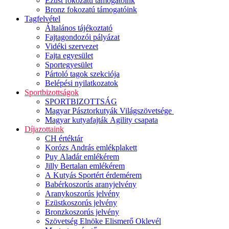
Ezüst fokozatú támogatóink
Bronz fokozatú támogatóink
Tagfelvétel
Általános tájékoztató
Fajtagondozói pályázat
Vidéki szervezet
Fajta egyesület
Sportegyesület
Pártoló tagok szekciója
Belépési nyilatkozatok
Sportbizottságok
SPORTBIZOTTSÁG
Magyar Pásztorkutyák Világszövetsége
Magyar kutyafajták Agility csapata
Díjazottaink
CH értéktár
Korózs András emlékplakett
Puy Aladár emlékérem
Jilly Bertalan emlékérem
A Kutyás Sportért érdemérem
Babérkoszorús aranyjelvény
Aranykoszorús jelvény
Ezüstkoszorús jelvény
Bronzkoszorús jelvény
Szövetség Elnöke Elismerő Oklevél