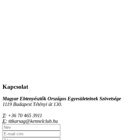
Kapcsolat
Magyar Ebtenyésztők Országos Egyesületeinek Szövetsége
1119 Budapest Tétényi út 130.
T:
+36 70 465 3911
E:
titkarsag@kennelclub.hu