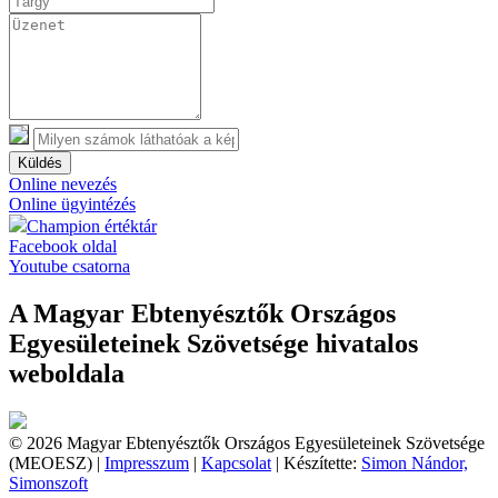
Küldés
Online nevezés
Online ügyintézés
Champion értéktár
Facebook oldal
Youtube csatorna
A Magyar Ebtenyésztők Országos
Egyesületeinek Szövetsége hivatalos
weboldala
© 2026 Magyar Ebtenyésztők Országos Egyesületeinek Szövetsége
(MEOESZ) |
Impresszum
|
Kapcsolat
| Készítette:
Simon Nándor,
Simonszoft