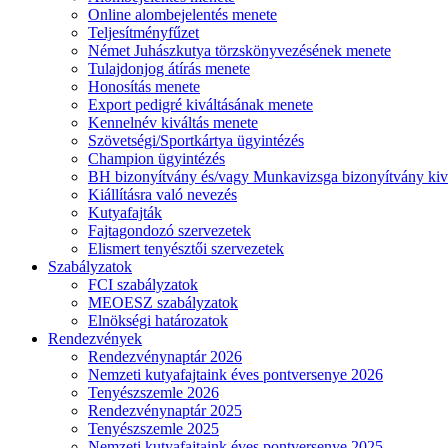
Online alombejelentés menete
Teljesítményfűzet
Német Juhászkutya törzskönyvezésének menete
Tulajdonjog átírás menete
Honosítás menete
Export pedigré kiváltásának menete
Kennelnév kiváltás menete
Szövetségi/Sportkártya ügyintézés
Champion ügyintézés
BH bizonyítvány és/vagy Munkavizsga bizonyítvány kiv
Kiállításra való nevezés
Kutyafajták
Fajtagondozó szervezetek
Elismert tenyésztői szervezetek
Szabályzatok
FCI szabályzatok
MEOESZ szabályzatok
Elnökségi határozatok
Rendezvények
Rendezvénynaptár 2026
Nemzeti kutyafajtaink éves pontversenye 2026
Tenyészszemle 2026
Rendezvénynaptár 2025
Tenyészszemle 2025
Nemzeti kutyafajtaink éves pontversenye 2025