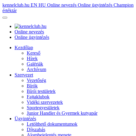
kennelclub.hu
EN
HU
Online nevezés
Online ügyintézés
Champion
értéktár
Online nevezés
Online ügyintézés
Kezdőlap
Kereső
Hírek
Galériák
Archívum
Szervezet
Vezetőség
Bírók
Bírói testületek
Fajtaklubok
Vidéki szervezetek
Sportegyesületek
Junior Handler és Gyermek kutyapár
Ügyintézés
Letölthető dokumentumok
Díjszabás
Alombejelentés menete