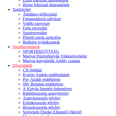
Ezüst fokozatú támogatóink
Bronz fokozatú támogatóink
Tagfelvétel
Általános tájékoztató
Fajtagondozói pályázat
Vidéki szervezet
Fajta egyesület
Sportegyesület
Pártoló tagok szekciója
Belépési nyilatkozatok
Sportbizottságok
SPORTBIZOTTSÁG
Magyar Pásztorkutyák Világszövetsége
Magyar kutyafajták Agility csapata
Díjazottaink
CH értéktár
Korózs András emlékplakett
Puy Aladár emlékérem
Jilly Bertalan emlékérem
A Kutyás Sportért érdemérem
Babérkoszorús aranyjelvény
Aranykoszorús jelvény
Ezüstkoszorús jelvény
Bronzkoszorús jelvény
Szövetség Elnöke Elismerő Oklevél