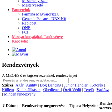
Mestertenyésztő
Mestervezető
Partnereink
Farmina Magyarország
Generali Petcare - DBX Kft
Rebiopet
ONE
FCI
Magyar kutyafajták Tanösvénye
Kapcsolat
Rendezvények
A MEOESZ és tagszervezeteinek rendezvényei
Szűrés:
Agár
|
Agility
|
Dog Dancing
|
Junior Handler
|
Kotorék
|
Küllem
|
Klubkiállítások
|
Obedience
|
Őrző-Védő
|
Terelő
|
Vadász
|
Minden rendezvény
Rende
?
Dátum
Rendezvény megnevezése
Típusa
Helyszíne
szervez