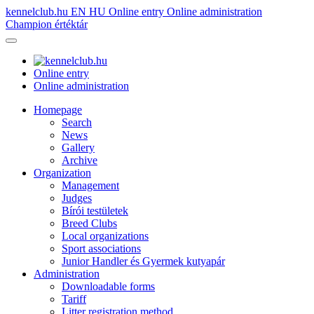
kennelclub.hu
EN
HU
Online entry
Online administration
Champion értéktár
Online entry
Online administration
Homepage
Search
News
Gallery
Archive
Organization
Management
Judges
Bírói testületek
Breed Clubs
Local organizations
Sport associations
Junior Handler és Gyermek kutyapár
Administration
Downloadable forms
Tariff
Litter registration method