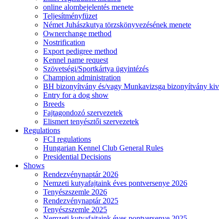
online alombejelentés menete
Teljesítményfüzet
Német Juhászkutya törzskönyvezésének menete
Ownerchange method
Nostrification
Export pedigree method
Kennel name request
Szövetségi/Sportkártya ügyintézés
Champion administration
BH bizonyítvány és/vagy Munkavizsga bizonyítvány kiv
Entry for a dog show
Breeds
Fajtagondozó szervezetek
Elismert tenyésztői szervezetek
Regulations
FCI regulations
Hungarian Kennel Club General Rules
Presidential Decisions
Shows
Rendezvénynaptár 2026
Nemzeti kutyafajtaink éves pontversenye 2026
Tenyészszemle 2026
Rendezvénynaptár 2025
Tenyészszemle 2025
Nemzeti kutyafajtaink éves pontversenye 2025