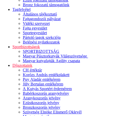
Ezüst fokozatú támogatóink
Bronz fokozatú támogatóink
Tagfelvétel
Általános tájékoztató
Fajtagondozói pályázat
Vidéki szervezet
Fajta egyesület
Sportegyesület
Pártoló tagok szekciója
Belépési nyilatkozatok
Sportbizottságok
SPORTBIZOTTSÁG
Magyar Pásztorkutyák Világszövetsége
Magyar kutyafajták Agility csapata
Díjazottaink
CH értéktár
Korózs András emlékplakett
Puy Aladár emlékérem
Jilly Bertalan emlékérem
A Kutyás Sportért érdemérem
Babérkoszorús aranyjelvény
Aranykoszorús jelvény
Ezüstkoszorús jelvény
Bronzkoszorús jelvény
Szövetség Elnöke Elismerő Oklevél