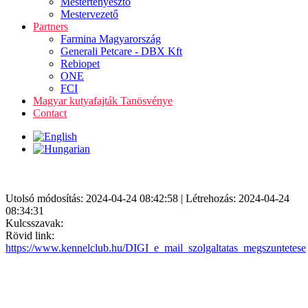
Mestertenyésztő
Mestervezető
Partners
Farmina Magyarország
Generali Petcare - DBX Kft
Rebiopet
ONE
FCI
Magyar kutyafajták Tanösvénye
Contact
Utolsó módosítás: 2024-04-24 08:42:58 | Létrehozás: 2024-04-24
08:34:31
Kulcsszavak:
Rövid link:
https://www.kennelclub.hu/DIGI_e_mail_szolgaltatas_megszuntetese