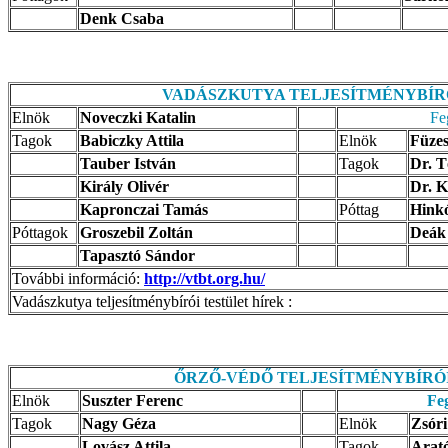
Denk Csaba
VADÁSZKUTYA TELJESÍTMÉNYBÍR
Elnök
Noveczki Katalin
Fe
Tagok
Babiczky Attila
Elnök
Füze
Tauber István
Tagok
Dr. T
Király Olivér
Dr. K
Kapronczai Tamás
Póttag
Hink
Póttagok
Groszebil Zoltán
Deák
Tapasztó Sándor
További információ:
http://vtbt.org.hu/
Vadászkutya teljesítménybírói testület hírek :
ŐRZŐ-VÉDŐ TELJESÍTMÉNYBÍRÓ
Elnök
Suszter Ferenc
Feg
Tagok
Nagy Géza
Elnök
Zsóri
Lovász Attila
Tagok
Arató