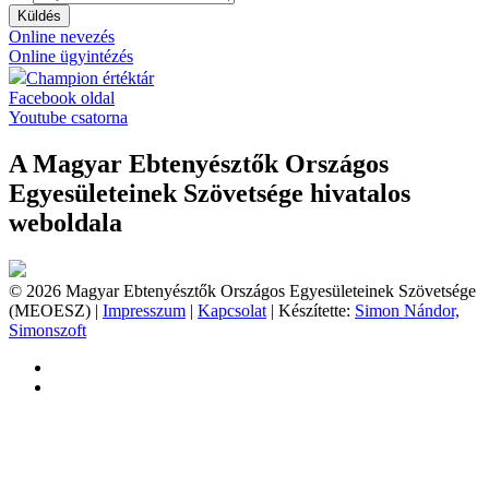
Küldés
Online nevezés
Online ügyintézés
Champion értéktár
Facebook oldal
Youtube csatorna
A Magyar Ebtenyésztők Országos
Egyesületeinek Szövetsége hivatalos
weboldala
© 2026 Magyar Ebtenyésztők Országos Egyesületeinek Szövetsége
(MEOESZ) |
Impresszum
|
Kapcsolat
| Készítette:
Simon Nándor,
Simonszoft