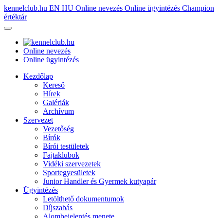
kennelclub.hu
EN
HU
Online nevezés
Online ügyintézés
Champion
értéktár
Online nevezés
Online ügyintézés
Kezdőlap
Kereső
Hírek
Galériák
Archívum
Szervezet
Vezetőség
Bírók
Bírói testületek
Fajtaklubok
Vidéki szervezetek
Sportegyesületek
Junior Handler és Gyermek kutyapár
Ügyintézés
Letölthető dokumentumok
Díjszabás
Alombejelentés menete