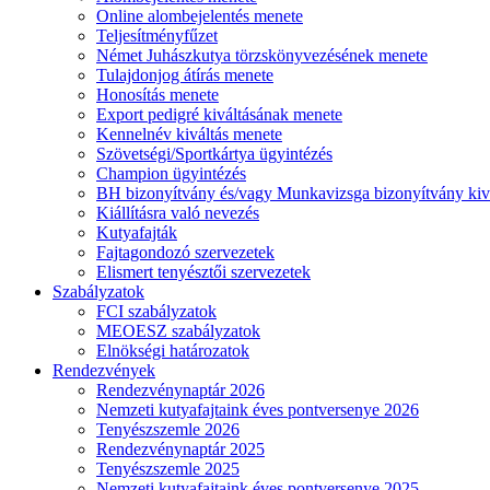
Online alombejelentés menete
Teljesítményfűzet
Német Juhászkutya törzskönyvezésének menete
Tulajdonjog átírás menete
Honosítás menete
Export pedigré kiváltásának menete
Kennelnév kiváltás menete
Szövetségi/Sportkártya ügyintézés
Champion ügyintézés
BH bizonyítvány és/vagy Munkavizsga bizonyítvány kiv
Kiállításra való nevezés
Kutyafajták
Fajtagondozó szervezetek
Elismert tenyésztői szervezetek
Szabályzatok
FCI szabályzatok
MEOESZ szabályzatok
Elnökségi határozatok
Rendezvények
Rendezvénynaptár 2026
Nemzeti kutyafajtaink éves pontversenye 2026
Tenyészszemle 2026
Rendezvénynaptár 2025
Tenyészszemle 2025
Nemzeti kutyafajtaink éves pontversenye 2025