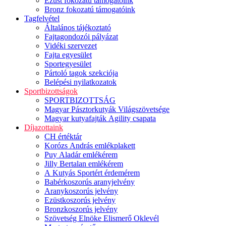
Ezüst fokozatú támogatóink
Bronz fokozatú támogatóink
Tagfelvétel
Általános tájékoztató
Fajtagondozói pályázat
Vidéki szervezet
Fajta egyesület
Sportegyesület
Pártoló tagok szekciója
Belépési nyilatkozatok
Sportbizottságok
SPORTBIZOTTSÁG
Magyar Pásztorkutyák Világszövetsége
Magyar kutyafajták Agility csapata
Díjazottaink
CH értéktár
Korózs András emlékplakett
Puy Aladár emlékérem
Jilly Bertalan emlékérem
A Kutyás Sportért érdemérem
Babérkoszorús aranyjelvény
Aranykoszorús jelvény
Ezüstkoszorús jelvény
Bronzkoszorús jelvény
Szövetség Elnöke Elismerő Oklevél