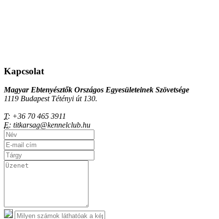
Kapcsolat
Magyar Ebtenyésztők Országos Egyesületeinek Szövetsége
1119 Budapest Tétényi út 130.
T:
+36 70 465 3911
E:
titkarsag@kennelclub.hu