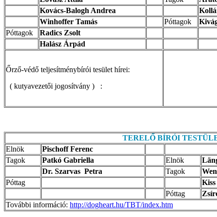
Kovács-Balogh Andrea
Kollá
Winhoffer Tamás
Póttagok
Kivá
Póttagok
Radics Zsolt
Halász Árpád
Őrző-védő teljesítménybírói tesület hírei:
( kutyavezetői jogosítvány ) :
TERELŐ BÍRÓI TESTÜL
Elnök
Pischoff Ferenc
Tagok
Patkó Gabriella
Elnök
Län
Dr. Szarvas Petra
Tagok
Wenz
Póttag
Kiss
Póttag
Zsír
További információ:
http://dogheart.hu/TBT/index.htm