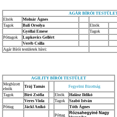
AGÁR BÍRÓI TESTÜLE
Elnök
Molnár Ágnes
Tagok
Bali Orsolya
Elnök
Gyóllai Emese
Tagok
Póttagok
Lupkovics Gellért
Veréb Csilla
Agár Bírói testületek hírei:
AGILITY BÍRÓI
TESTÜLET
Megbízott
Tráj Tamás
Fegyelmi Bizottság
elnök
Tagok
Bíró Zsófia
Elnök
Halász Ildikó
Veres Viola
Tagok
Szabó István
Póttag
Jáckl Anikó
Tóth Ágnes
Rózsahegyiné Nagy
Póttag