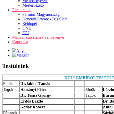
Mestertenyésztő
Mestervezető
Partnereink
Farmina Magyarország
Generali Petcare - DBX Kft
Rebiopet
ONE
FCI
Magyar kutyafajták Tanösvénye
Kapcsolat
Testületek
KÜLLEMBÍRÓI TESTÜL
Elnök
Dr.Jakkel Tamás
Tagok
Harsányi Péter
Elnök
László
Dr. Tesics György
Tagok
Burunk
Erdős László
Dr. Ba
Kotlár Róbert
Antal
Póttagok
Sárkö