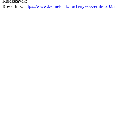
Kulcsszavak:
Rövid link:
https://www.kennelclub.hu/Tenyeszszemle_2023