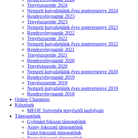
Tenyészszemle 2024
Nemzeti kutyafajtáink éves pontversenye 2024
Rendezvénynaptár 2023
Tenyészszemle 2023
Nemzeti kutyafajtáink éves pontversenye 2023
Rendezvénynaptár 2022
Tenyészszemle 2022
Nemzeti kutyafajtáink éves pontversenye 2022
Rendezvénynaptár 2021
Tenyészszemle 2021
Rendezvénynaptár 2020
Tenyészszemle 2020
Nemzeti kutyafajtáink éves pontversenye 2020
Rendezvénynaptár 2019
Tenyészszemle 2019
Nemzeti kutyafajtáink éves pontversenye 2019
Rendezvénynaptár 2018
Online Champion
Képzések
MEOE Szövetség tenyésztői tanfolyam
Támogatóink
Gyémánt fokozat támogatóink
Arany fokozatú támogatóink
Ezüst fokozatú támogatóink