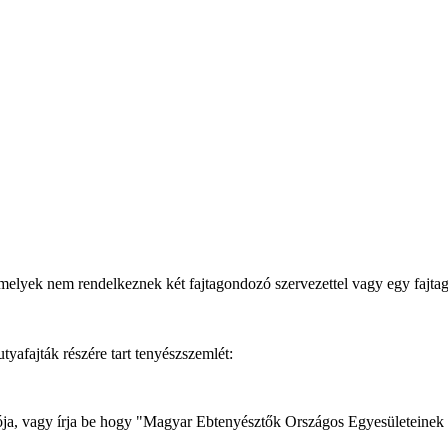
melyek nem rendelkeznek két fajtagondozó szervezettel vagy egy fajt
afajták részére tart tenyészszemlét:
dozója, vagy írja be hogy "Magyar Ebtenyésztők Országos Egyesületeinek 