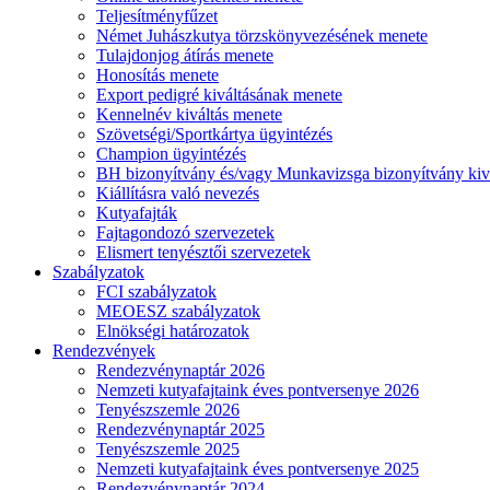
Teljesítményfűzet
Német Juhászkutya törzskönyvezésének menete
Tulajdonjog átírás menete
Honosítás menete
Export pedigré kiváltásának menete
Kennelnév kiváltás menete
Szövetségi/Sportkártya ügyintézés
Champion ügyintézés
BH bizonyítvány és/vagy Munkavizsga bizonyítvány kiv
Kiállításra való nevezés
Kutyafajták
Fajtagondozó szervezetek
Elismert tenyésztői szervezetek
Szabályzatok
FCI szabályzatok
MEOESZ szabályzatok
Elnökségi határozatok
Rendezvények
Rendezvénynaptár 2026
Nemzeti kutyafajtaink éves pontversenye 2026
Tenyészszemle 2026
Rendezvénynaptár 2025
Tenyészszemle 2025
Nemzeti kutyafajtaink éves pontversenye 2025
Rendezvénynaptár 2024