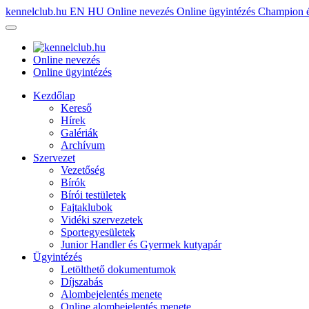
kennelclub.hu
EN
HU
Online nevezés
Online ügyintézés
Champion é
Online nevezés
Online ügyintézés
Kezdőlap
Kereső
Hírek
Galériák
Archívum
Szervezet
Vezetőség
Bírók
Bírói testületek
Fajtaklubok
Vidéki szervezetek
Sportegyesületek
Junior Handler és Gyermek kutyapár
Ügyintézés
Letölthető dokumentumok
Díjszabás
Alombejelentés menete
Online alombejelentés menete