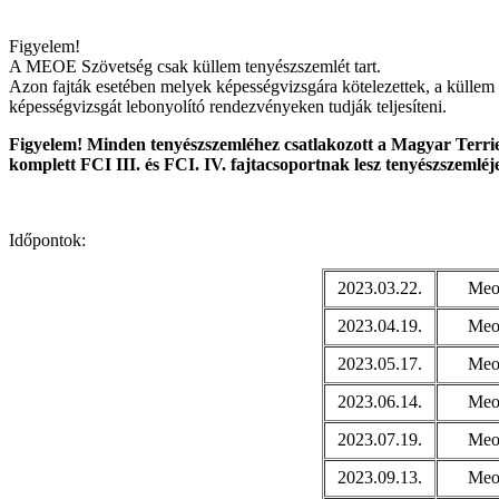
Figyelem!
A MEOE Szövetség csak küllem tenyészszemlét tart.
Azon fajták esetében melyek képességvizsgára kötelezettek, a küllem 
képességvizsgát lebonyolító rendezvényeken tudják teljesíteni.
Figyelem! Minden tenyészszemléhez csatlakozott a Magyar Terrie
komplett FCI III. és FCI. IV. fajtacsoportnak lesz tenyészszemléj
Időpontok:
2023.03.22.
Meoe
2023.04.19.
Meoe
2023.05.17.
Meoe
2023.06.14.
Meoe
2023.07.19.
Meoe
2023.09.13.
Meoe