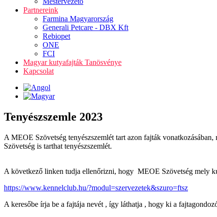
Mestervezető
Partnereink
Farmina Magyarország
Generali Petcare - DBX Kft
Rebiopet
ONE
FCI
Magyar kutyafajták Tanösvénye
Kapcsolat
Tenyészszemle 2023
A MEOE Szövetség tenyészszemlét tart azon fajták vonatkozásában, 
Szövetség is tarthat tenyészszemlét.
A következő linken tudja ellenőrizni, hogy MEOE Szövetség mely kuty
https://www.kennelclub.hu/?modul=szervezetek&szuro=ftsz
A keresőbe írja be a fajtája nevét , így láthatja , hogy ki a fajtagon