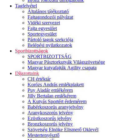
Bronz fokozatú támogatóink
Tagfelvétel
Általános tájékoztató
Fajtagondozói pályázat
Vidéki szervezet
Fajta egyesület
Sportegyesület
Pártoló tagok szekciója
Belépési nyilatkozatok
Sportbizottságok
SPORTBIZOTTSÁG
Magyar Pásztorkutyák Világszövetsége
Magyar kutyafajták Agility csapata
Díjazottaink
CH értéktár
Korózs András emlékplakett
Puy Aladár emlékérem
Jilly Bertalan emlékérem
A Kutyás Sportért érdemérem
Babérkoszorús aranyjelvény
Aranykoszorús jelvény
Ezüstkoszorús jelvény
Bronzkoszorús jelvény
Szövetség Elnöke Elismerő Oklevél
Mestertenyésztő