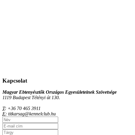
Kapcsolat
Magyar Ebtenyésztők Országos Egyesületeinek Szövetsége
1119 Budapest Tétényi út 130.
T:
+36 70 465 3911
E:
titkarsag@kennelclub.hu