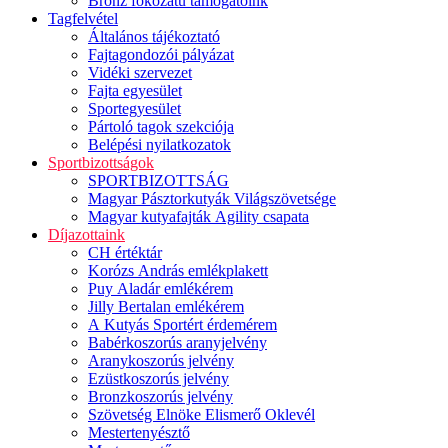
Bronz fokozatú támogatóink
Tagfelvétel
Általános tájékoztató
Fajtagondozói pályázat
Vidéki szervezet
Fajta egyesület
Sportegyesület
Pártoló tagok szekciója
Belépési nyilatkozatok
Sportbizottságok
SPORTBIZOTTSÁG
Magyar Pásztorkutyák Világszövetsége
Magyar kutyafajták Agility csapata
Díjazottaink
CH értéktár
Korózs András emlékplakett
Puy Aladár emlékérem
Jilly Bertalan emlékérem
A Kutyás Sportért érdemérem
Babérkoszorús aranyjelvény
Aranykoszorús jelvény
Ezüstkoszorús jelvény
Bronzkoszorús jelvény
Szövetség Elnöke Elismerő Oklevél
Mestertenyésztő