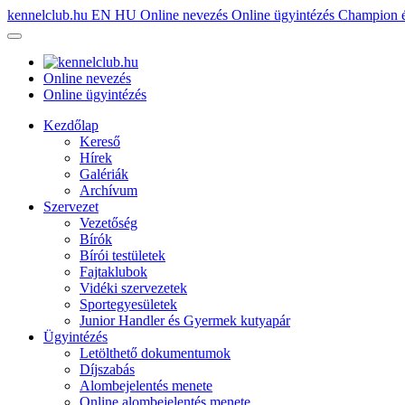
kennelclub.hu
EN
HU
Online nevezés
Online ügyintézés
Champion é
Online nevezés
Online ügyintézés
Kezdőlap
Kereső
Hírek
Galériák
Archívum
Szervezet
Vezetőség
Bírók
Bírói testületek
Fajtaklubok
Vidéki szervezetek
Sportegyesületek
Junior Handler és Gyermek kutyapár
Ügyintézés
Letölthető dokumentumok
Díjszabás
Alombejelentés menete
Online alombejelentés menete