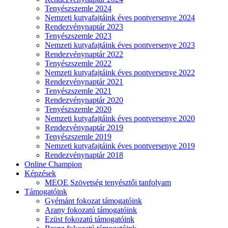
Tenyészszemle 2024
Nemzeti kutyafajtáink éves pontversenye 2024
Rendezvénynaptár 2023
Tenyészszemle 2023
Nemzeti kutyafajtáink éves pontversenye 2023
Rendezvénynaptár 2022
Tenyészszemle 2022
Nemzeti kutyafajtáink éves pontversenye 2022
Rendezvénynaptár 2021
Tenyészszemle 2021
Rendezvénynaptár 2020
Tenyészszemle 2020
Nemzeti kutyafajtáink éves pontversenye 2020
Rendezvénynaptár 2019
Tenyészszemle 2019
Nemzeti kutyafajtáink éves pontversenye 2019
Rendezvénynaptár 2018
Online Champion
Képzések
MEOE Szövetség tenyésztői tanfolyam
Támogatóink
Gyémánt fokozat támogatóink
Arany fokozatú támogatóink
Ezüst fokozatú támogatóink