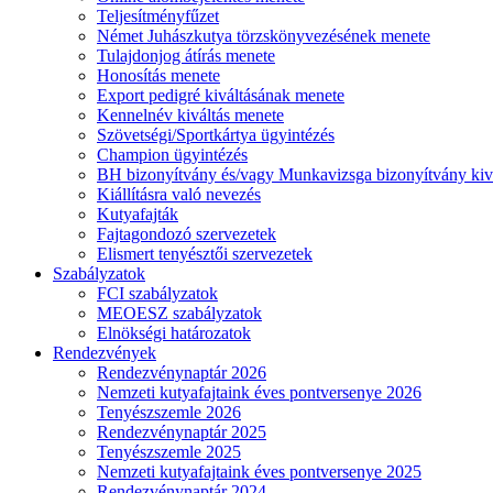
Teljesítményfűzet
Német Juhászkutya törzskönyvezésének menete
Tulajdonjog átírás menete
Honosítás menete
Export pedigré kiváltásának menete
Kennelnév kiváltás menete
Szövetségi/Sportkártya ügyintézés
Champion ügyintézés
BH bizonyítvány és/vagy Munkavizsga bizonyítvány kiv
Kiállításra való nevezés
Kutyafajták
Fajtagondozó szervezetek
Elismert tenyésztői szervezetek
Szabályzatok
FCI szabályzatok
MEOESZ szabályzatok
Elnökségi határozatok
Rendezvények
Rendezvénynaptár 2026
Nemzeti kutyafajtaink éves pontversenye 2026
Tenyészszemle 2026
Rendezvénynaptár 2025
Tenyészszemle 2025
Nemzeti kutyafajtaink éves pontversenye 2025
Rendezvénynaptár 2024