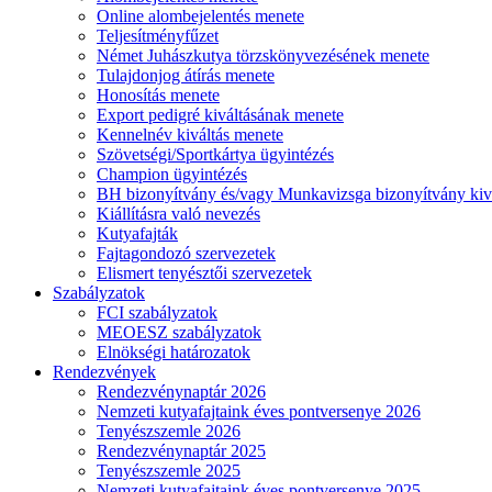
Online alombejelentés menete
Teljesítményfűzet
Német Juhászkutya törzskönyvezésének menete
Tulajdonjog átírás menete
Honosítás menete
Export pedigré kiváltásának menete
Kennelnév kiváltás menete
Szövetségi/Sportkártya ügyintézés
Champion ügyintézés
BH bizonyítvány és/vagy Munkavizsga bizonyítvány kiv
Kiállításra való nevezés
Kutyafajták
Fajtagondozó szervezetek
Elismert tenyésztői szervezetek
Szabályzatok
FCI szabályzatok
MEOESZ szabályzatok
Elnökségi határozatok
Rendezvények
Rendezvénynaptár 2026
Nemzeti kutyafajtaink éves pontversenye 2026
Tenyészszemle 2026
Rendezvénynaptár 2025
Tenyészszemle 2025
Nemzeti kutyafajtaink éves pontversenye 2025