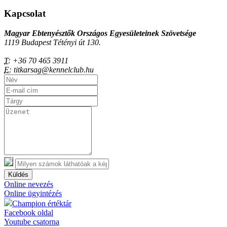
Kapcsolat
Magyar Ebtenyésztők Országos Egyesületeinek Szövetsége
1119 Budapest Tétényi út 130.
T:
+36 70 465 3911
E:
titkarsag@kennelclub.hu
Küldés
Online nevezés
Online ügyintézés
Champion értéktár
Facebook oldal
Youtube csatorna