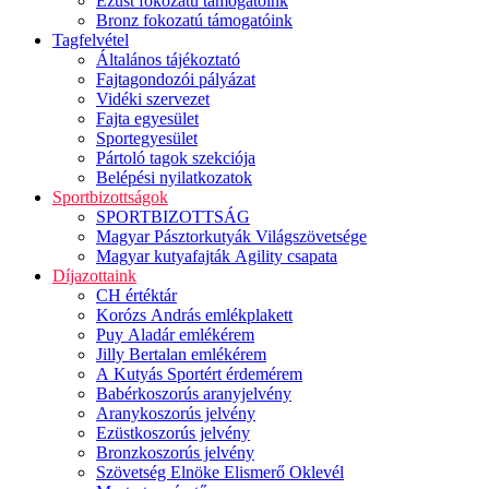
Ezüst fokozatú támogatóink
Bronz fokozatú támogatóink
Tagfelvétel
Általános tájékoztató
Fajtagondozói pályázat
Vidéki szervezet
Fajta egyesület
Sportegyesület
Pártoló tagok szekciója
Belépési nyilatkozatok
Sportbizottságok
SPORTBIZOTTSÁG
Magyar Pásztorkutyák Világszövetsége
Magyar kutyafajták Agility csapata
Díjazottaink
CH értéktár
Korózs András emlékplakett
Puy Aladár emlékérem
Jilly Bertalan emlékérem
A Kutyás Sportért érdemérem
Babérkoszorús aranyjelvény
Aranykoszorús jelvény
Ezüstkoszorús jelvény
Bronzkoszorús jelvény
Szövetség Elnöke Elismerő Oklevél