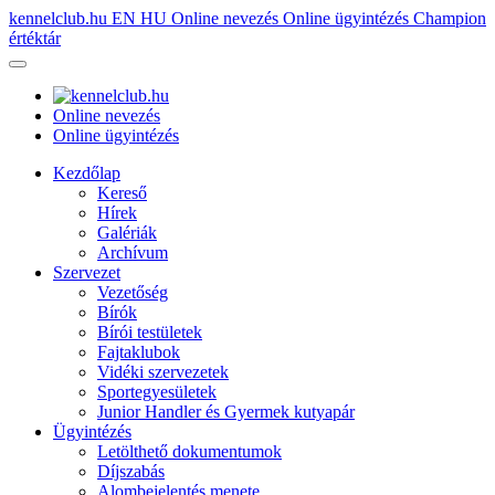
kennelclub.hu
EN
HU
Online nevezés
Online ügyintézés
Champion
értéktár
Online nevezés
Online ügyintézés
Kezdőlap
Kereső
Hírek
Galériák
Archívum
Szervezet
Vezetőség
Bírók
Bírói testületek
Fajtaklubok
Vidéki szervezetek
Sportegyesületek
Junior Handler és Gyermek kutyapár
Ügyintézés
Letölthető dokumentumok
Díjszabás
Alombejelentés menete