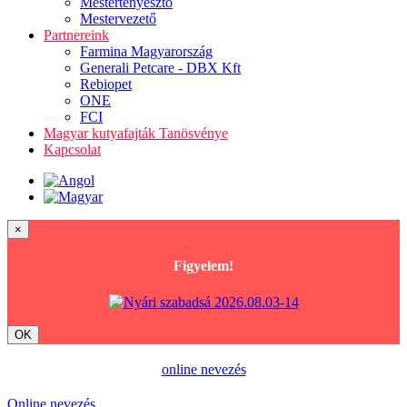
Mestertenyésztő
Mestervezető
Partnereink
Farmina Magyarország
Generali Petcare - DBX Kft
Rebiopet
ONE
FCI
Magyar kutyafajták Tanösvénye
Kapcsolat
×
Figyelem!
OK
online nevezés
Online nevezés