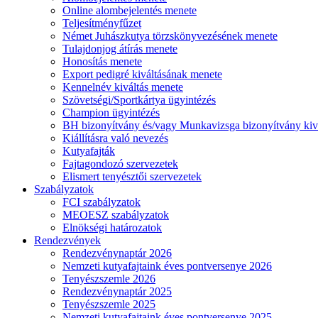
Online alombejelentés menete
Teljesítményfűzet
Német Juhászkutya törzskönyvezésének menete
Tulajdonjog átírás menete
Honosítás menete
Export pedigré kiváltásának menete
Kennelnév kiváltás menete
Szövetségi/Sportkártya ügyintézés
Champion ügyintézés
BH bizonyítvány és/vagy Munkavizsga bizonyítvány kiv
Kiállításra való nevezés
Kutyafajták
Fajtagondozó szervezetek
Elismert tenyésztői szervezetek
Szabályzatok
FCI szabályzatok
MEOESZ szabályzatok
Elnökségi határozatok
Rendezvények
Rendezvénynaptár 2026
Nemzeti kutyafajtaink éves pontversenye 2026
Tenyészszemle 2026
Rendezvénynaptár 2025
Tenyészszemle 2025
Nemzeti kutyafajtaink éves pontversenye 2025