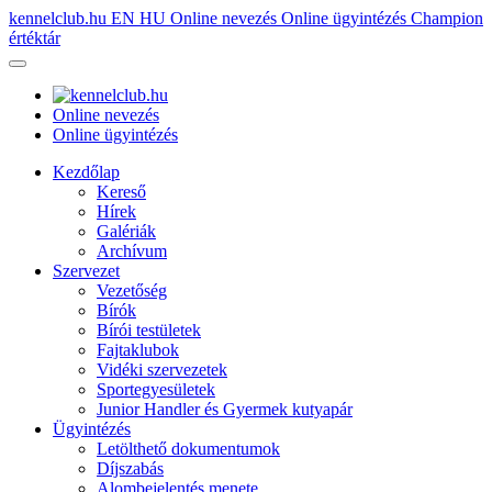
kennelclub.hu
EN
HU
Online nevezés
Online ügyintézés
Champion
értéktár
Online nevezés
Online ügyintézés
Kezdőlap
Kereső
Hírek
Galériák
Archívum
Szervezet
Vezetőség
Bírók
Bírói testületek
Fajtaklubok
Vidéki szervezetek
Sportegyesületek
Junior Handler és Gyermek kutyapár
Ügyintézés
Letölthető dokumentumok
Díjszabás
Alombejelentés menete