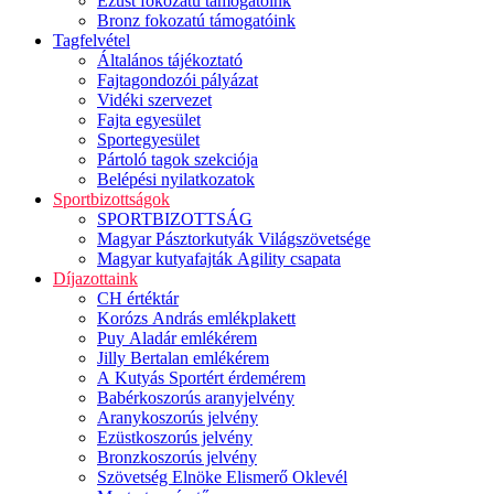
Ezüst fokozatú támogatóink
Bronz fokozatú támogatóink
Tagfelvétel
Általános tájékoztató
Fajtagondozói pályázat
Vidéki szervezet
Fajta egyesület
Sportegyesület
Pártoló tagok szekciója
Belépési nyilatkozatok
Sportbizottságok
SPORTBIZOTTSÁG
Magyar Pásztorkutyák Világszövetsége
Magyar kutyafajták Agility csapata
Díjazottaink
CH értéktár
Korózs András emlékplakett
Puy Aladár emlékérem
Jilly Bertalan emlékérem
A Kutyás Sportért érdemérem
Babérkoszorús aranyjelvény
Aranykoszorús jelvény
Ezüstkoszorús jelvény
Bronzkoszorús jelvény
Szövetség Elnöke Elismerő Oklevél