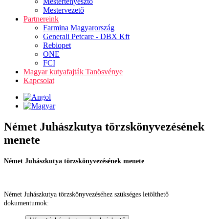
Mestertenyésztő
Mestervezető
Partnereink
Farmina Magyarország
Generali Petcare - DBX Kft
Rebiopet
ONE
FCI
Magyar kutyafajták Tanösvénye
Kapcsolat
Német Juhászkutya törzskönyvezésének
menete
Német Juhászkutya törzskönyvezésének menete
Német Juhászkutya törzskönyvezéséhez szükséges letölthető
dokumentumok: