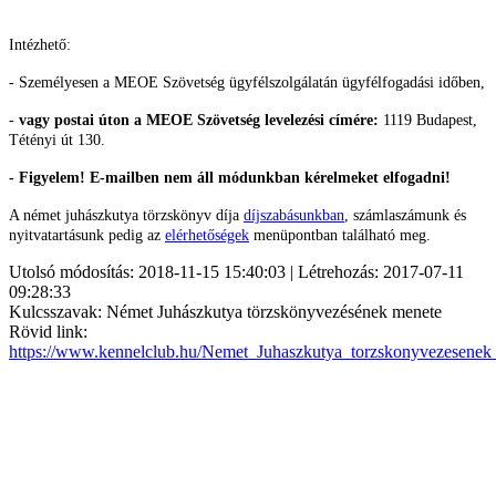
Intézhető:
- Személyesen a MEOE Szövetség ügyfélszolgálatán ügyfélfogadási időben,
-
vagy postai úton a MEOE Szövetség levelezési címére:
1119 Budapest,
Tétényi út 130.
- Figyelem! E-mailben nem áll módunkban kérelmeket elfogadni!
A német juhászkutya törzskönyv díja
díjszabásunkban
, számlaszámunk és
nyitvatartásunk pedig az
elérhetőségek
menüpontban található meg.
Utolsó módosítás: 2018-11-15 15:40:03 | Létrehozás: 2017-07-11
09:28:33
Kulcsszavak: Német Juhászkutya törzskönyvezésének menete
Rövid link:
https://www.kennelclub.hu/Nemet_Juhaszkutya_torzskonyvezesenek