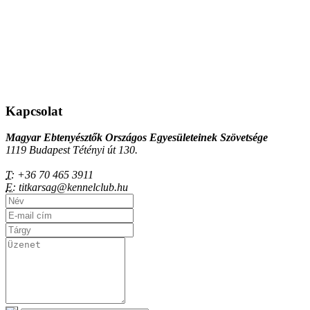
Kapcsolat
Magyar Ebtenyésztők Országos Egyesületeinek Szövetsége
1119 Budapest Tétényi út 130.
T:
+36 70 465 3911
E:
titkarsag@kennelclub.hu