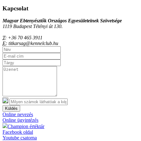
Kapcsolat
Magyar Ebtenyésztők Országos Egyesületeinek Szövetsége
1119 Budapest Tétényi út 130.
T:
+36 70 465 3911
E:
titkarsag@kennelclub.hu
Küldés
Online nevezés
Online ügyintézés
Champion értéktár
Facebook oldal
Youtube csatorna