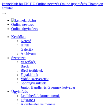
kennelclub.hu
EN
HU
Online nevezés
Online ügyintézés
Champion
értéktár
Online nevezés
Online ügyintézés
Kezdőlap
Kereső
Hírek
Galériák
Archívum
Szervezet
Vezetőség
Bírók
Bírói testületek
Fajtaklubok
Vidéki szervezetek
Sportegyesületek
Junior Handler és Gyermek kutyapár
Ügyintézés
Letölthető dokumentumok
Díjszabás
Alombejelentés menete