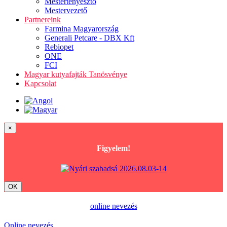
Mestertenyésztő
Mestervezető
Partnereink
Farmina Magyarország
Generali Petcare - DBX Kft
Rebiopet
ONE
FCI
Magyar kutyafajták Tanösvénye
Kapcsolat
×
Figyelem!
OK
online nevezés
Online nevezés