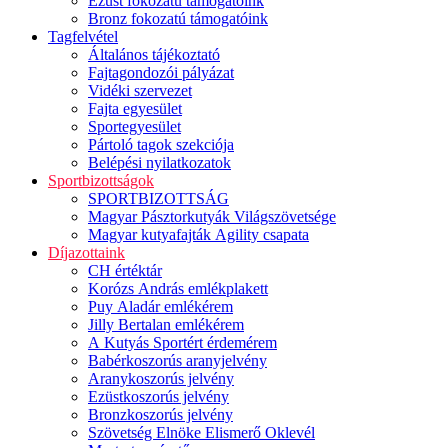
Ezüst fokozatú támogatóink
Bronz fokozatú támogatóink
Tagfelvétel
Általános tájékoztató
Fajtagondozói pályázat
Vidéki szervezet
Fajta egyesület
Sportegyesület
Pártoló tagok szekciója
Belépési nyilatkozatok
Sportbizottságok
SPORTBIZOTTSÁG
Magyar Pásztorkutyák Világszövetsége
Magyar kutyafajták Agility csapata
Díjazottaink
CH értéktár
Korózs András emlékplakett
Puy Aladár emlékérem
Jilly Bertalan emlékérem
A Kutyás Sportért érdemérem
Babérkoszorús aranyjelvény
Aranykoszorús jelvény
Ezüstkoszorús jelvény
Bronzkoszorús jelvény
Szövetség Elnöke Elismerő Oklevél