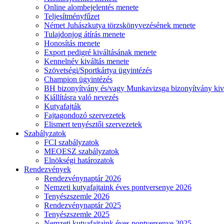
Online alombejelentés menete
Teljesítményfűzet
Német Juhászkutya törzskönyvezésének menete
Tulajdonjog átírás menete
Honosítás menete
Export pedigré kiváltásának menete
Kennelnév kiváltás menete
Szövetségi/Sportkártya ügyintézés
Champion ügyintézés
BH bizonyítvány és/vagy Munkavizsga bizonyítvány kiv
Kiállításra való nevezés
Kutyafajták
Fajtagondozó szervezetek
Elismert tenyésztői szervezetek
Szabályzatok
FCI szabályzatok
MEOESZ szabályzatok
Elnökségi határozatok
Rendezvények
Rendezvénynaptár 2026
Nemzeti kutyafajtaink éves pontversenye 2026
Tenyészszemle 2026
Rendezvénynaptár 2025
Tenyészszemle 2025
Nemzeti kutyafajtaink éves pontversenye 2025