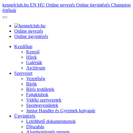
kennelclub.hu
EN
HU
Online nevezés
Online ügyintézés
Champion
értéktár
Online nevezés
Online ügyintézés
Kezdőlap
Kereső
Hírek
Galériák
Archívum
Szervezet
Vezetőség
Bírók
Bírói testületek
Fajtaklubok
Vidéki szervezetek
Sportegyesületek
Junior Handler és Gyermek kutyapár
Ügyintézés
Letölthető dokumentumok
Díjszabás
Alombejelentés menete