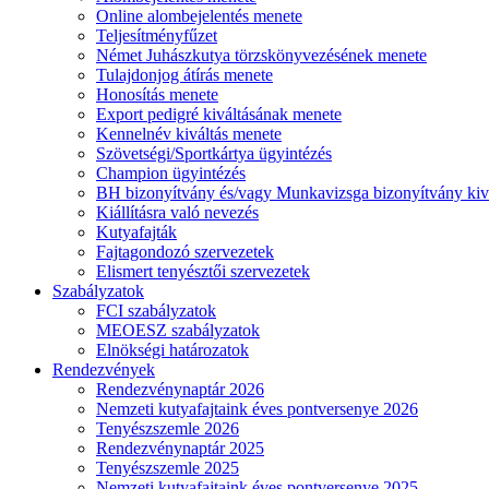
Online alombejelentés menete
Teljesítményfűzet
Német Juhászkutya törzskönyvezésének menete
Tulajdonjog átírás menete
Honosítás menete
Export pedigré kiváltásának menete
Kennelnév kiváltás menete
Szövetségi/Sportkártya ügyintézés
Champion ügyintézés
BH bizonyítvány és/vagy Munkavizsga bizonyítvány kiv
Kiállításra való nevezés
Kutyafajták
Fajtagondozó szervezetek
Elismert tenyésztői szervezetek
Szabályzatok
FCI szabályzatok
MEOESZ szabályzatok
Elnökségi határozatok
Rendezvények
Rendezvénynaptár 2026
Nemzeti kutyafajtaink éves pontversenye 2026
Tenyészszemle 2026
Rendezvénynaptár 2025
Tenyészszemle 2025
Nemzeti kutyafajtaink éves pontversenye 2025