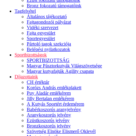
Ezüst fokozatú támogatóink
Bronz fokozatú támogatóink
Tagfelvétel
Általános tájékoztató
Fajtagondozói pályázat
Vidéki szervezet
Fajta egyesület
Sportegyesület
Pártoló tagok szekciója
Belépési nyilatkozatok
Sportbizottságok
SPORTBIZOTTSÁG
Magyar Pásztorkutyák Világszövetsége
Magyar kutyafajták Agility csapata
Díjazottaink
CH értéktár
Korózs András emlékplakett
Puy Aladár emlékérem
Jilly Bertalan emlékérem
A Kutyás Sportért érdemérem
Babérkoszorús aranyjelvény
Aranykoszorús jelvény
Ezüstkoszorús jelvény
Bronzkoszorús jelvény
Szövetség Elnöke Elismerő Oklevél