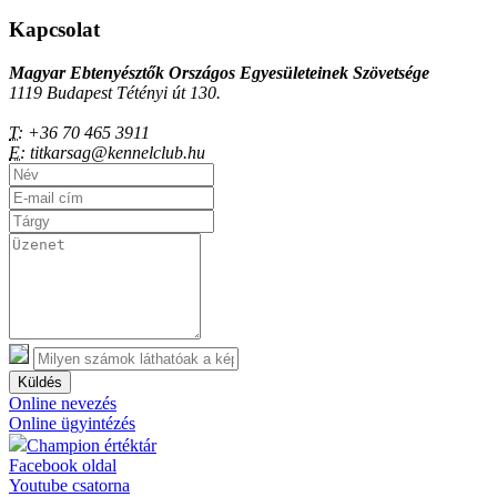
Kapcsolat
Magyar Ebtenyésztők Országos Egyesületeinek Szövetsége
1119 Budapest Tétényi út 130.
T:
+36 70 465 3911
E:
titkarsag@kennelclub.hu
Küldés
Online nevezés
Online ügyintézés
Champion értéktár
Facebook oldal
Youtube csatorna