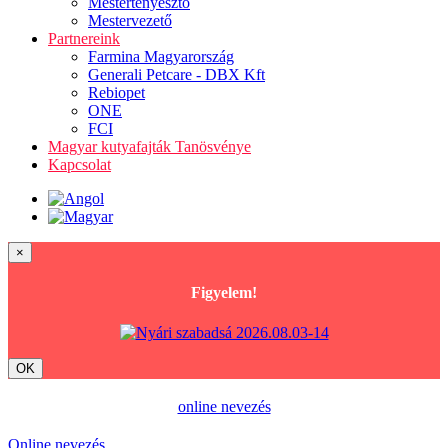
Mestertenyésztő
Mestervezető
Partnereink
Farmina Magyarország
Generali Petcare - DBX Kft
Rebiopet
ONE
FCI
Magyar kutyafajták Tanösvénye
Kapcsolat
×
Figyelem!
OK
online nevezés
Online nevezés