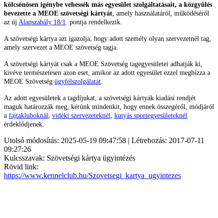
kölcsönösen igénybe vehessék más egyesület szolgáltatásait, a közgyűlés
bevezette a MEOE szövetségi kártyát
, amely használatáról, működéséről
az új
Alapszabály 18/1
. pontja rendelkezik.
A szövetségi kártya azt igazolja, hogy adott személy olyan szervezetnél tag,
amely szervezet a MEOE szövetség tagja.
A szövetségi kártyát csak a MEOE Szövetség tagegyesületei adhatják ki,
kivéve természetesen azon eset, amikor az adott egyesület ezzel megbízza a
MEOE Szövetség
ügyfélszolgálatát
.
Az adott egyesületek a tagdíjukat, a szövetségi kártyák kiadási rendjét
maguk határozzák meg, kérünk mindenkit, hogy ennek összegéről, módjáról
a
fajtakluboknál
,
vidéki szervezeteknél
,
kutyás sportegyesületeknél
érdeklődjenek.
Utolsó módosítás: 2025-05-19 09:47:58 | Létrehozás: 2017-07-11
09:27:26
Kulcsszavak: Szövetségi kártya ügyintézés
Rövid link:
https://www.kennelclub.hu/Szovetsegi_kartya_ugyintezes