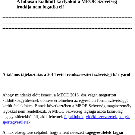
A hibásan kiállított kártyákat a MEOE Szövetség
irodája nem fogadja el!
--------------------------------------------------------------------------------------
--------------------------------------------------------------------------------------
--------------------------------------------------------------------------------------
------
Általános tájékoztatás a 2014 évtől rendszeresített szövetségi kártyáról
Ahogy mindenki előtt ismert, a MEOE 2013. ősz végén megtartott
küldöttközgyűlésének döntése értelmében az egyesületi forma szövetséggé
került átalakításra. Ennek következtében a MEOE Szövetség magánszemély
tagokkal nem rendelkezik. A MEOE Szövetség tagsága azóta kizárólag
tagegyesületekből áll, akik lehetnek
fajtaklubok
,
vidéki szervezetek
,
kutyás
sportegyesületek
.
Annak elősegítése céljából, hogy a fent nevezett
tagegyesületek tagjai