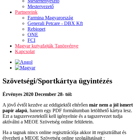
Mestertenyésztő
Mestervezető
Partnereink
Farmina Magyarország
Generali Petcare - DBX Kft
Rebiopet
ONE
FCI
Magyar kutyafajták Tanösvénye
Kapcsolat
Szövetségi/Sportkártya ügyintézés
Érvényes 2020 December 28- tól:
A jövő évtől kezdve az eddigiektől eltérően
már nem a jól ismert
papír alapú
, hanem egy PDF formátumban letölthető kártya lesz.
Ezt a tagszervezetektől kell igényelnie és a tagszervezet tudja
aktíválni a MEOE Szövetség online felületein.
Ha a tagnak nincs online regisztrációja akkor itt regisztrálhat és
élvezheti a MEOE Szövetség online szolgáltatásait :