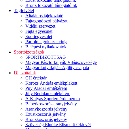
Ezüst fokozatú támogatóink
Bronz fokozatú támogatóink
Tagfelvétel
Általános tájékoztató
Fajtagondozói pályázat
Vidéki szervezet
Fajta egyesület
Sportegyesület
Pártoló tagok szekciója
Belépési nyilatkozatok
Sportbizottságok
SPORTBIZOTTSÁG
Magyar Pásztorkutyák Világszövetsége
Magyar kutyafajták Agility csapata
Díjazottaink
CH értéktár
Korózs András emlékplakett
Puy Aladár emlékérem
Jilly Bertalan emlékérem
A Kutyás Sportért érdemérem
Babérkoszorús aranyjelvény
Aranykoszorús jelvény
Ezüstkoszorús jelvény
Bronzkoszorús jelvény
Szövetség Elnöke Elismerő Oklevél