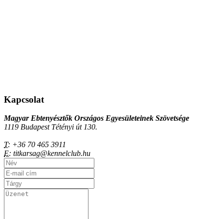
Kapcsolat
Magyar Ebtenyésztők Országos Egyesületeinek Szövetsége
1119 Budapest Tétényi út 130.
T:
+36 70 465 3911
E:
titkarsag@kennelclub.hu