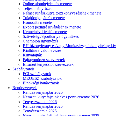
Online alombejelentés menete
Teljesítményfűzet
Német Juhászkutya törzskönyvezésének menete
Tulajdonjog átírás menete
Honosítás menete
Export pedigré kiváltásának menete
Kennelnév kiváltás menete
Szövetségi/Sportkártya ügyintézés
Champion ügyintézés
BH bizonyítvány és/vagy Munkavizsga bizonyítvány kiv
Kiállításra való nevezés
Kutyafajták
Fajtagondozó szervezetek
Elismert tenyésztői szervezetek
Szabályzatok
FCI szabályzatok
MEOESZ szabályzatok
Elnökségi határozatok
Rendezvények
Rendezvénynaptár 2026
Nemzeti kutyafajtaink éves pontversenye 2026
Tenyészszemle 2026
Rendezvénynaptár 2025
Tenyészszemle 2025
Nemzeti kutyafajtaink éves pontversenye 2025