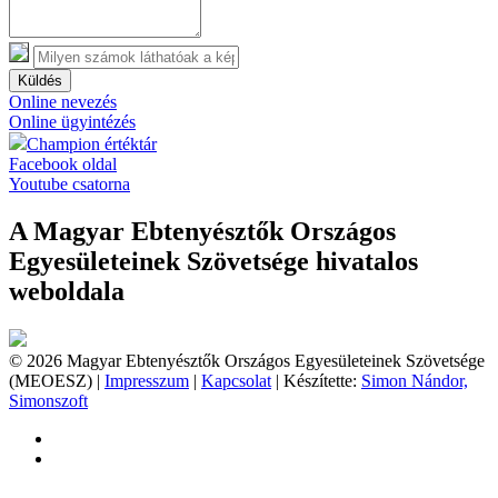
Küldés
Online nevezés
Online ügyintézés
Champion értéktár
Facebook oldal
Youtube csatorna
A Magyar Ebtenyésztők Országos
Egyesületeinek Szövetsége hivatalos
weboldala
© 2026 Magyar Ebtenyésztők Országos Egyesületeinek Szövetsége
(MEOESZ) |
Impresszum
|
Kapcsolat
| Készítette:
Simon Nándor,
Simonszoft