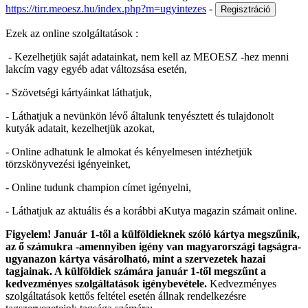
https://tirr.meoesz.hu/index.php?m=ugyintezes
-
Ezek az online szolgáltatások :
- Kezelhetjük saját adatainkat, nem kell az MEOESZ -hez menni
lakcím vagy egyéb adat változsása esetén,
- Szövetségi kártyáinkat láthatjuk,
- Láthatjuk a nevünkön lévő általunk tenyésztett és tulajdonolt
kutyák adatait, kezelhetjük azokat,
- Online adhatunk le almokat és kényelmesen intézhetjük
törzskönyvezési igényeinket,
- Online tudunk champion címet igényelni,
- Láthatjuk az aktuális és a korábbi aKutya magazin számait online.
Figyelem! Január 1-től a külföldieknek szóló kártya megszűnik,
az ő számukra -amennyiben igény van magyarországi tagságra-
ugyanazon kártya vásárolható, mint a szervezetek hazai
tagjainak. A külföldiek számára január 1-től megszűnt a
kedvezményes szolgáltatások igénybevétele.
Kedvezményes
szolgáltatások kettős feltétel esetén állnak rendelkezésre