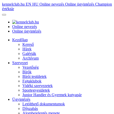
kennelclub.hu
EN
HU
Online nevezés
Online ügyintézés
Champion
értéktár
Online nevezés
Online ügyintézés
Kezdőlap
Kereső
Hírek
Galériák
Archívum
Szervezet
Vezetőség
Bírók
Bírói testületek
Fajtaklubok
Vidéki szervezetek
Sportegyesületek
Junior Handler és Gyermek kutyapár
Ügyintézés
Letölthető dokumentumok
Díjszabás
Alombejelentés menete