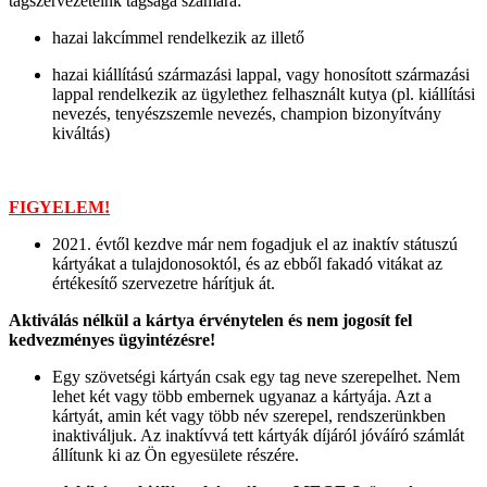
tagszervezeteink tagsága számára:
hazai lakcímmel rendelkezik az illető
hazai kiállítású származási lappal, vagy honosított származási
lappal rendelkezik az ügylethez felhasznált kutya (pl. kiállítási
nevezés, tenyészszemle nevezés, champion bizonyítvány
kiváltás)
FIGYELEM!
2021. évtől kezdve már nem fogadjuk el az inaktív státuszú
kártyákat a tulajdonosoktól, és az ebből fakadó vitákat az
értékesítő szervezetre hárítjuk át.
Aktiválás nélkül a kártya érvénytelen és nem jogosít fel
kedvezményes ügyintézésre!
Egy szövetségi kártyán csak egy tag neve szerepelhet. Nem
lehet két vagy több embernek ugyanaz a kártyája. Azt a
kártyát, amin két vagy több név szerepel, rendszerünkben
inaktiváljuk. Az inaktívvá tett kártyák díjáról jóváíró számlát
állítunk ki az Ön egyesülete részére.