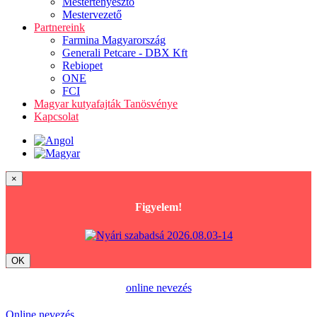
Mestertenyésztő
Mestervezető
Partnereink
Farmina Magyarország
Generali Petcare - DBX Kft
Rebiopet
ONE
FCI
Magyar kutyafajták Tanösvénye
Kapcsolat
×
Figyelem!
OK
online nevezés
Online nevezés