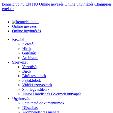
kennelclub.hu
EN
HU
Online nevezés
Online ügyintézés
Champion
értéktár
Online nevezés
Online ügyintézés
Kezdőlap
Kereső
Hírek
Galériák
Archívum
Szervezet
Vezetőség
Bírók
Bírói testületek
Fajtaklubok
Vidéki szervezetek
Sportegyesületek
Junior Handler és Gyermek kutyapár
Ügyintézés
Letölthető dokumentumok
Díjszabás
Alombejelentés menete