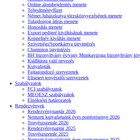
Online alombejelentés menete
Teljesítményfűzet
Német Juhászkutya törzskönyvezésének menete
Tulajdonjog átírás menete
Honosítás menete
Export pedigré kiváltásának menete
Kennelnév kiváltás menete
Szövetségi/Sportkártya ügyintézés
Champion ügyintézés
BH bizonyítvány és/vagy Munkavizsga bizonyítvány kiv
Kiállításra való nevezés
Kutyafajták
Fajtagondozó szervezetek
Elismert tenyésztői szervezetek
Szabályzatok
FCI szabályzatok
MEOESZ szabályzatok
Elnökségi határozatok
Rendezvények
Rendezvénynaptár 2026
Nemzeti kutyafajtaink éves pontversenye 2026
Tenyészszemle 2026
Rendezvénynaptár 2025
Tenyészszemle 2025
Nemzeti kutyafajtaink éves pontversenye 2025