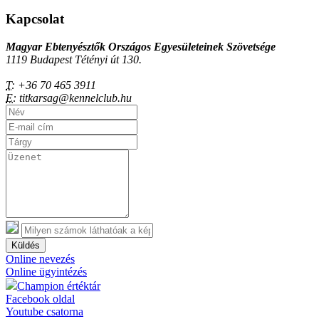
Kapcsolat
Magyar Ebtenyésztők Országos Egyesületeinek Szövetsége
1119 Budapest Tétényi út 130.
T:
+36 70 465 3911
E:
titkarsag@kennelclub.hu
Küldés
Online nevezés
Online ügyintézés
Champion értéktár
Facebook oldal
Youtube csatorna