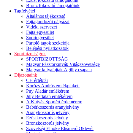
Ezüst fokozatú támogatóink
Bronz fokozatú támogatóink
Tagfelvétel
Általános tájékoztató
Fajtagondozói pályázat
Vidéki szervezet
Fajta egyesület
Sportegyesület
Pártoló tagok szekciója
Belépési nyilatkozatok
Sportbizottságok
SPORTBIZOTTSÁG
Magyar Pásztorkutyák Világszövetsége
Magyar kutyafajták Agility csapata
Díjazottaink
CH értéktár
Korózs András emlékplakett
Puy Aladár emlékérem
Jilly Bertalan emlékérem
A Kutyás Sportért érdemérem
Babérkoszorús aranyjelvény
Aranykoszorús jelvény
Ezüstkoszorús jelvény
Bronzkoszorús jelvény
Szövetség Elnöke Elismerő Oklevél