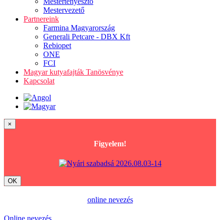
Mestertenyésztő
Mestervezető
Partnereink
Farmina Magyarország
Generali Petcare - DBX Kft
Rebiopet
ONE
FCI
Magyar kutyafajták Tanösvénye
Kapcsolat
×
Figyelem!
OK
online nevezés
Online nevezés