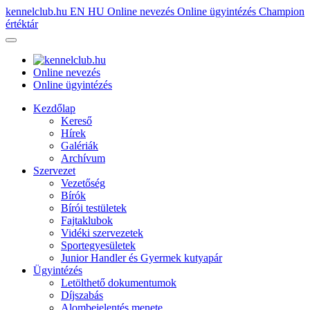
kennelclub.hu
EN
HU
Online nevezés
Online ügyintézés
Champion
értéktár
Online nevezés
Online ügyintézés
Kezdőlap
Kereső
Hírek
Galériák
Archívum
Szervezet
Vezetőség
Bírók
Bírói testületek
Fajtaklubok
Vidéki szervezetek
Sportegyesületek
Junior Handler és Gyermek kutyapár
Ügyintézés
Letölthető dokumentumok
Díjszabás
Alombejelentés menete