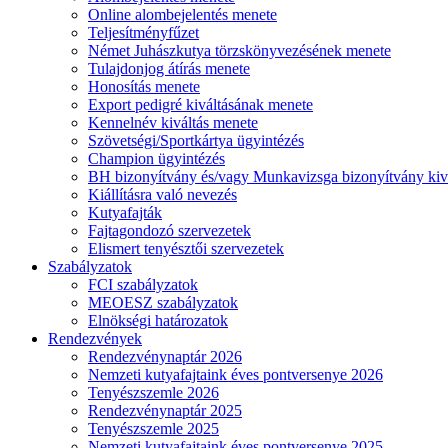
Online alombejelentés menete
Teljesítményfűzet
Német Juhászkutya törzskönyvezésének menete
Tulajdonjog átírás menete
Honosítás menete
Export pedigré kiváltásának menete
Kennelnév kiváltás menete
Szövetségi/Sportkártya ügyintézés
Champion ügyintézés
BH bizonyítvány és/vagy Munkavizsga bizonyítvány kiv
Kiállításra való nevezés
Kutyafajták
Fajtagondozó szervezetek
Elismert tenyésztői szervezetek
Szabályzatok
FCI szabályzatok
MEOESZ szabályzatok
Elnökségi határozatok
Rendezvények
Rendezvénynaptár 2026
Nemzeti kutyafajtaink éves pontversenye 2026
Tenyészszemle 2026
Rendezvénynaptár 2025
Tenyészszemle 2025
Nemzeti kutyafajtaink éves pontversenye 2025