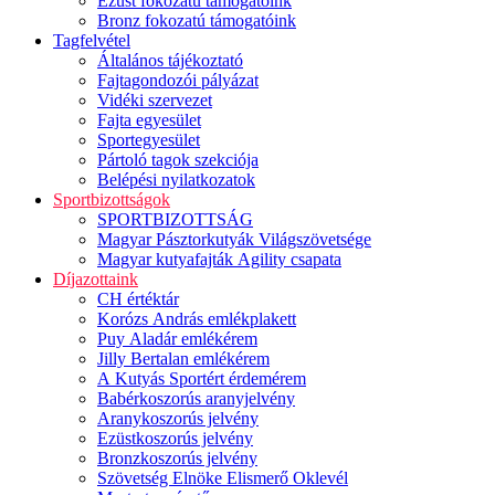
Ezüst fokozatú támogatóink
Bronz fokozatú támogatóink
Tagfelvétel
Általános tájékoztató
Fajtagondozói pályázat
Vidéki szervezet
Fajta egyesület
Sportegyesület
Pártoló tagok szekciója
Belépési nyilatkozatok
Sportbizottságok
SPORTBIZOTTSÁG
Magyar Pásztorkutyák Világszövetsége
Magyar kutyafajták Agility csapata
Díjazottaink
CH értéktár
Korózs András emlékplakett
Puy Aladár emlékérem
Jilly Bertalan emlékérem
A Kutyás Sportért érdemérem
Babérkoszorús aranyjelvény
Aranykoszorús jelvény
Ezüstkoszorús jelvény
Bronzkoszorús jelvény
Szövetség Elnöke Elismerő Oklevél