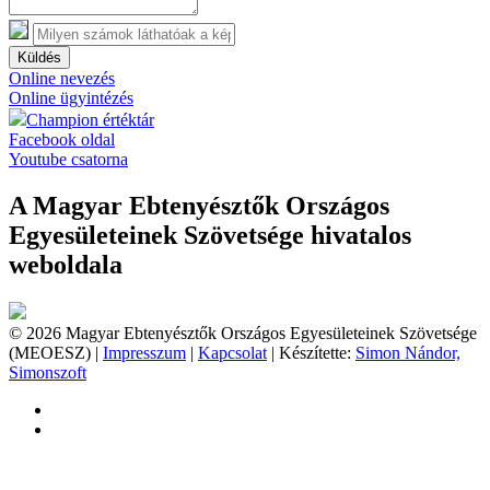
Küldés
Online nevezés
Online ügyintézés
Champion értéktár
Facebook oldal
Youtube csatorna
A Magyar Ebtenyésztők Országos
Egyesületeinek Szövetsége hivatalos
weboldala
© 2026 Magyar Ebtenyésztők Országos Egyesületeinek Szövetsége
(MEOESZ) |
Impresszum
|
Kapcsolat
| Készítette:
Simon Nándor,
Simonszoft