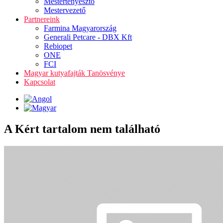
Mestertenyésztő
Mestervezető
Partnereink
Farmina Magyarország
Generali Petcare - DBX Kft
Rebiopet
ONE
FCI
Magyar kutyafajták Tanösvénye
Kapcsolat
A Kért tartalom nem található