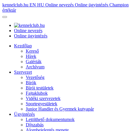
kennelclub.hu
EN
HU
Online nevezés
Online ügyintézés
Champion
értéktár
Online nevezés
Online ügyintézés
Kezdőlap
Kereső
Hírek
Galériák
Archívum
Szervezet
Vezetőség
Bírók
Bírói testületek
Fajtaklubok
Vidéki szervezetek
Sportegyesületek
Junior Handler és Gyermek kutyapár
Ügyintézés
Letölthető dokumentumok
Díjszabás
Alombejelentés menete