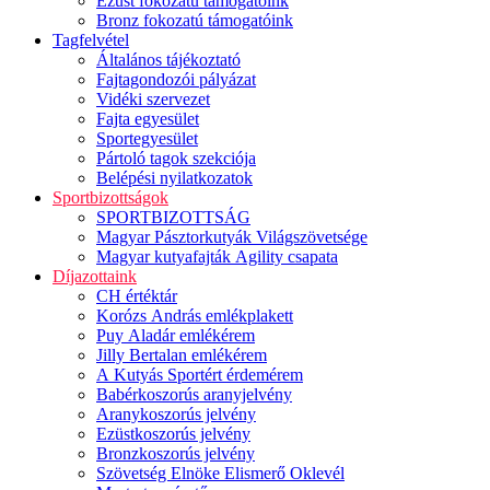
Ezüst fokozatú támogatóink
Bronz fokozatú támogatóink
Tagfelvétel
Általános tájékoztató
Fajtagondozói pályázat
Vidéki szervezet
Fajta egyesület
Sportegyesület
Pártoló tagok szekciója
Belépési nyilatkozatok
Sportbizottságok
SPORTBIZOTTSÁG
Magyar Pásztorkutyák Világszövetsége
Magyar kutyafajták Agility csapata
Díjazottaink
CH értéktár
Korózs András emlékplakett
Puy Aladár emlékérem
Jilly Bertalan emlékérem
A Kutyás Sportért érdemérem
Babérkoszorús aranyjelvény
Aranykoszorús jelvény
Ezüstkoszorús jelvény
Bronzkoszorús jelvény
Szövetség Elnöke Elismerő Oklevél