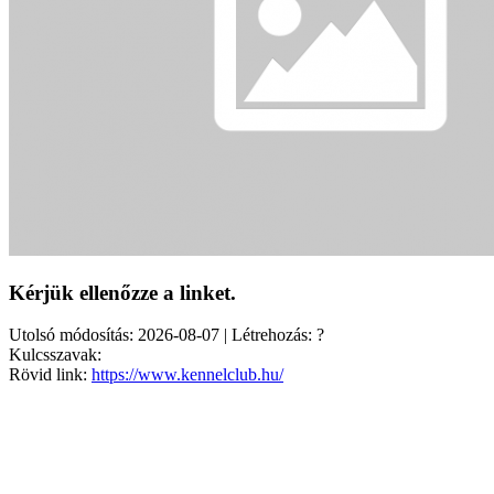
Kérjük ellenőzze a linket.
Utolsó módosítás: 2026-08-07 | Létrehozás: ?
Kulcsszavak:
Rövid link:
https://www.kennelclub.hu/