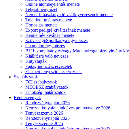
Online alombejelentés menete
Teljesítményfűzet
Német Juhászkutya törzskönyvezésének menete
Tulajdonjog átírás menete
Honosítás menete
Export pedigré kiváltásának menete
Kennelnév kiváltás menete
Szövetségi/Sportkártya ügyintézés
Champion ügyintézés
BH bizonyítvány és/vagy Munkavizsga bizonyítvány kiv
Kiállításra való nevezés
Kutyafajták
Fajtagondozó szervezetek
Elismert tenyésztői szervezetek
Szabályzatok
FCI szabályzatok
MEOESZ szabályzatok
Elnökségi határozatok
Rendezvények
Rendezvénynaptár 2026
Nemzeti kutyafajtaink éves pontversenye 2026
Tenyészszemle 2026
Rendezvénynaptár 2025
Tenyészszemle 2025
Nemzeti kutyafajtaink éves pontversenye 2025