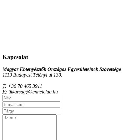
Kapcsolat
Magyar Ebtenyésztők Országos Egyesületeinek Szövetsége
1119 Budapest Tétényi út 130.
T:
+36 70 465 3911
E:
titkarsag@kennelclub.hu