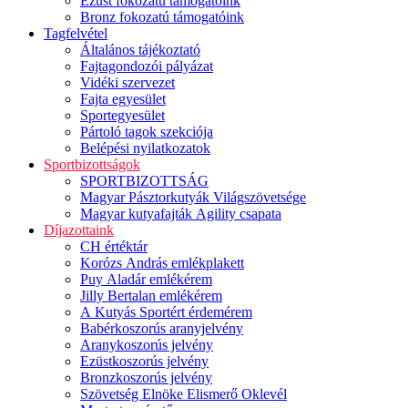
Ezüst fokozatú támogatóink
Bronz fokozatú támogatóink
Tagfelvétel
Általános tájékoztató
Fajtagondozói pályázat
Vidéki szervezet
Fajta egyesület
Sportegyesület
Pártoló tagok szekciója
Belépési nyilatkozatok
Sportbizottságok
SPORTBIZOTTSÁG
Magyar Pásztorkutyák Világszövetsége
Magyar kutyafajták Agility csapata
Díjazottaink
CH értéktár
Korózs András emlékplakett
Puy Aladár emlékérem
Jilly Bertalan emlékérem
A Kutyás Sportért érdemérem
Babérkoszorús aranyjelvény
Aranykoszorús jelvény
Ezüstkoszorús jelvény
Bronzkoszorús jelvény
Szövetség Elnöke Elismerő Oklevél