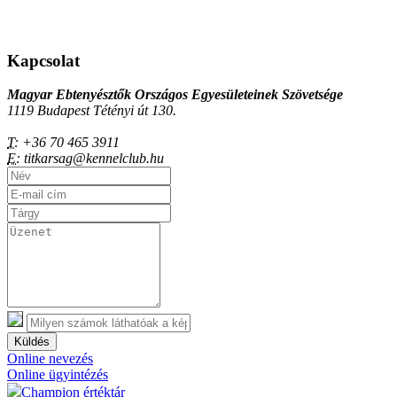
Kapcsolat
Magyar Ebtenyésztők Országos Egyesületeinek Szövetsége
1119 Budapest Tétényi út 130.
T:
+36 70 465 3911
E:
titkarsag@kennelclub.hu
Küldés
Online nevezés
Online ügyintézés
Champion értéktár