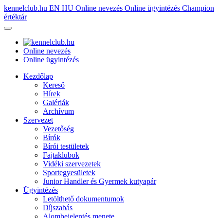
kennelclub.hu
EN
HU
Online nevezés
Online ügyintézés
Champion
értéktár
Online nevezés
Online ügyintézés
Kezdőlap
Kereső
Hírek
Galériák
Archívum
Szervezet
Vezetőség
Bírók
Bírói testületek
Fajtaklubok
Vidéki szervezetek
Sportegyesületek
Junior Handler és Gyermek kutyapár
Ügyintézés
Letölthető dokumentumok
Díjszabás
Alombejelentés menete