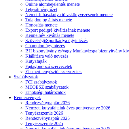
Online alombejelentés menete
Teljesítményfűzet
Német Juhászkutya törzskönyvezésének menete
Tulajdonjog átírás menete
Honosítás menete
Export pedigré kiváltásának menete
Kennelnév kiváltás menete
Szövetségi/Sportkártya ügyintézés
Champion ügyintézés
BH bizonyítvány és/vagy Munkavizsga bizonyítvány kiv
Kiállításra való nevezés
Kutyafajták
Fajtagondozó szervezetek
Elismert tenyésztői szervezetek
Szabályzatok
FCI szabályzatok
MEOESZ szabályzatok
Elnökségi határozatok
Rendezvények
Rendezvénynaptár 2026
Nemzeti kutyafajtaink éves pontversenye 2026
Tenyészszemle 2026
Rendezvénynaptár 2025
Tenyészszemle 2025
Nemzeti kutyafajtaink éves pontversenye 2025