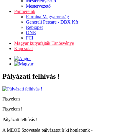
Mestertenyésztő
Mestervezető
Partnereink
Farmina Magyarország
Generali Petcare - DBX Kft
Rebiopet
ONE
FCI
Magyar kutyafajták Tanösvénye
Kapcsolat
Pályázati felhívás !
Figyelem
Figyelem !
Pályázati felhívás !
A MEOE Szövetség pályázatot ír ki honlapunk -