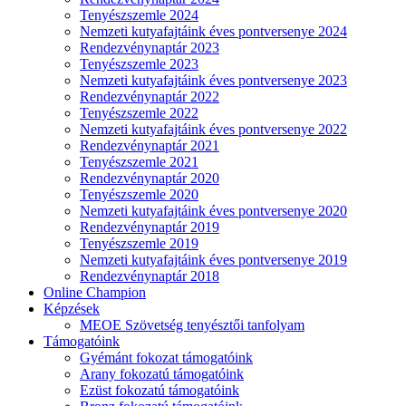
Tenyészszemle 2024
Nemzeti kutyafajtáink éves pontversenye 2024
Rendezvénynaptár 2023
Tenyészszemle 2023
Nemzeti kutyafajtáink éves pontversenye 2023
Rendezvénynaptár 2022
Tenyészszemle 2022
Nemzeti kutyafajtáink éves pontversenye 2022
Rendezvénynaptár 2021
Tenyészszemle 2021
Rendezvénynaptár 2020
Tenyészszemle 2020
Nemzeti kutyafajtáink éves pontversenye 2020
Rendezvénynaptár 2019
Tenyészszemle 2019
Nemzeti kutyafajtáink éves pontversenye 2019
Rendezvénynaptár 2018
Online Champion
Képzések
MEOE Szövetség tenyésztői tanfolyam
Támogatóink
Gyémánt fokozat támogatóink
Arany fokozatú támogatóink
Ezüst fokozatú támogatóink