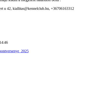
rt u 42, kiallitas@kennelclub.hu, +36706163312
14:46
_pontversenye_2025