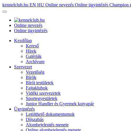
kennelclub.hu
EN
HU
Online nevezés
Online ügyintézés
Champion é
Online nevezés
Online ügyintézés
Kezdőlap
Kereső
Hírek
Galériák
Archívum
Szervezet
Vezetőség
Bírók
Bírói testületek
Fajtaklubok
Vidéki szervezetek
Sportegyesületek
Junior Handler és Gyermek kutyapár
Ügyintézés
Letölthető dokumentumok
Díjszabás
Alombejelentés menete
Online alombejelentés menete