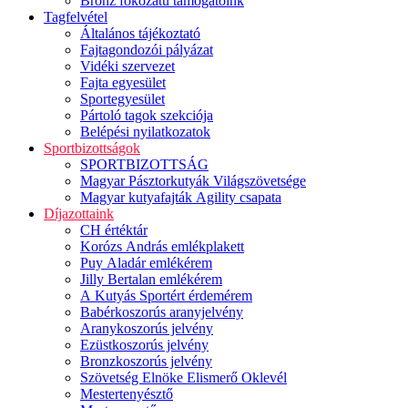
Bronz fokozatú támogatóink
Tagfelvétel
Általános tájékoztató
Fajtagondozói pályázat
Vidéki szervezet
Fajta egyesület
Sportegyesület
Pártoló tagok szekciója
Belépési nyilatkozatok
Sportbizottságok
SPORTBIZOTTSÁG
Magyar Pásztorkutyák Világszövetsége
Magyar kutyafajták Agility csapata
Díjazottaink
CH értéktár
Korózs András emlékplakett
Puy Aladár emlékérem
Jilly Bertalan emlékérem
A Kutyás Sportért érdemérem
Babérkoszorús aranyjelvény
Aranykoszorús jelvény
Ezüstkoszorús jelvény
Bronzkoszorús jelvény
Szövetség Elnöke Elismerő Oklevél
Mestertenyésztő