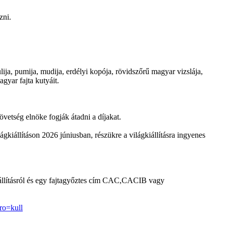
zni.
ija, pumija, mudija, erdélyi kopója, rövidszőrű magyar vizslája,
gyar fajta kutyáit.
tség elnöke fogják átadni a díjakat.
iállításon 2026 júniusban, részükre a világkiállításra ingyenes
llításról és egy fajtagyőztes cím CAC,CACIB vagy
ro=kull