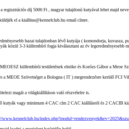
 a regisztrációs díj 5000 Ft , magyar tulajdonú kutyával lehet majd neve
küldjék el a kiallitas@kennelclub.hu email címre.
geredményesebb hazai tulajdonban lévő kutyája ( komondorja, kuvasza, pul
utyák közül 3-3 küllembíró fogja kiválasztani az év legeredményesebb ma
MEOESZ küllembírói testületének elnöke és Korózs Gábor a Meoe Szöve
 a MEOE Szövetséget a Bologna ( IT ) megrendezésre kerülő FCI Világk
elezi magát a világkiállításon való részvételre is.
ző kutyák vagy minimum 4 CAC cím 2 CAC kiállíásról és 2 CACIB kiá
s://www.kennelclub.hu/index.php?modul=rendezvenyek&ev=2025&szu
 majd leadni a megjelent határidőn belül .