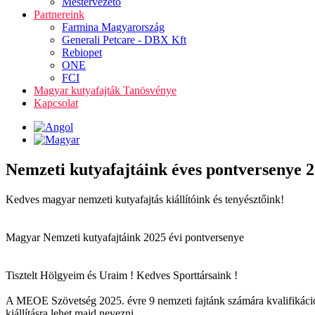
Mestervezető
Partnereink
Farmina Magyarország
Generali Petcare - DBX Kft
Rebiopet
ONE
FCI
Magyar kutyafajták Tanösvénye
Kapcsolat
Nemzeti kutyafajtáink éves pontversenye 
Kedves magyar nemzeti kutyafajtás kiállítóink és tenyésztőink!
Magyar Nemzeti kutyafajtáink 2025 évi pontversenye
Tisztelt Hölgyeim és Uraim ! Kedves Sporttársaink !
A MEOE Szövetség 2025. évre 9 nemzeti fajtánk számára kvalifikációs
kiállításra lehet majd nevezni.