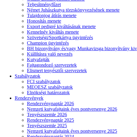
Teljesítményfűzet
Német Juhászkutya törzskönyvezésének menete
Tulajdonjog átírás menete
Honosítás menete
Export pedigré kiváltásának menete
Kennelnév kiváltás menete
Szövetségi/Sportkártya ügyintézés
Champion ügyintézés
BH bizonyítvány és/vagy Munkavizsga bizonyítvány kiv
Kiállításra való nevezés
Kutyafajták
Fajtagondozó szervezetek
Elismert tenyésztői szervezetek
Szabályzatok
FCI szabályzatok
MEOESZ szabályzatok
Elnökségi határozatok
Rendezvények
Rendezvénynaptár 2026
Nemzeti kutyafajtaink éves pontversenye 2026
Tenyészszemle 2026
Rendezvénynaptár 2025
Tenyészszemle 2025
Nemzeti kutyafajtaink éves pontversenye 2025
Rendezvénynaptár 2024