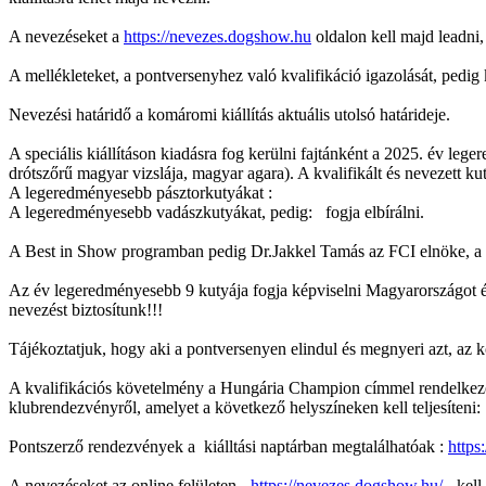
A nevezéseket a
https://nevezes.dogshow.hu
oldalon kell majd leadni,
A mellékleteket, a pontversenyhez való kvalifikáció igazolását, pedig 
Nevezési határidő a komáromi kiállítás aktuális utolsó határideje.
A speciális kiállításon kiadásra fog kerülni fajtánként a 2025. év le
drótszőrű magyar vizslája, magyar agara). A kvalifikált és nevezett k
A legeredményesebb pásztorkutyákat :
A legeredményesebb vadászkutyákat, pedig: fogja elbírálni.
A Best in Show programban pedig Dr.Jakkel Tamás az FCI elnöke, a 
Az év legeredményesebb 9 kutyája fogja képviselni Magyarországot és
nevezést biztosítunk!!!
Tájékoztatjuk, hogy aki a pontversenyen elindul és megnyeri azt, az köt
A kvalifikációs követelmény a Hungária Champion címmel rendelke
klubrendezvényről, amelyet a következő helyszíneken kell teljesíteni:
Pontszerző rendezvények a kiálltási naptárban megtalálhatóak :
http
A nevezéseket az online felületen -
https://nevezes.dogshow.hu/
- kell