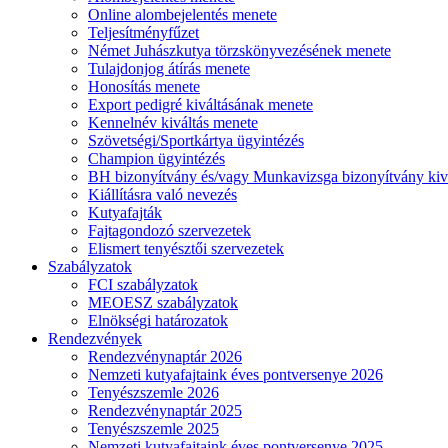
Online alombejelentés menete
Teljesítményfűzet
Német Juhászkutya törzskönyvezésének menete
Tulajdonjog átírás menete
Honosítás menete
Export pedigré kiváltásának menete
Kennelnév kiváltás menete
Szövetségi/Sportkártya ügyintézés
Champion ügyintézés
BH bizonyítvány és/vagy Munkavizsga bizonyítvány kiv
Kiállításra való nevezés
Kutyafajták
Fajtagondozó szervezetek
Elismert tenyésztői szervezetek
Szabályzatok
FCI szabályzatok
MEOESZ szabályzatok
Elnökségi határozatok
Rendezvények
Rendezvénynaptár 2026
Nemzeti kutyafajtaink éves pontversenye 2026
Tenyészszemle 2026
Rendezvénynaptár 2025
Tenyészszemle 2025
Nemzeti kutyafajtaink éves pontversenye 2025