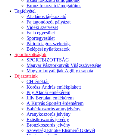
Ezüst fokozatú támogatóink
Bronz fokozatú támogatóink
Tagfelvétel
Általános tájékoztató
Fajtagondozói pályázat
Vidéki szervezet
Fajta egyesület
Sportegyesület
Pártoló tagok szekciója
Belépési nyilatkozatok
Sportbizottságok
SPORTBIZOTTSÁG
Magyar Pásztorkutyák Világszövetsége
Magyar kutyafajták Agility csapata
Díjazottaink
CH értéktár
Korózs András emlékplakett
Puy Aladár emlékérem
Jilly Bertalan emlékérem
A Kutyás Sportért érdemérem
Babérkoszorús aranyjelvény
Aranykoszorús jelvény
Ezüstkoszorús jelvény
Bronzkoszorús jelvény
Szövetség Elnöke Elismerő Oklevél