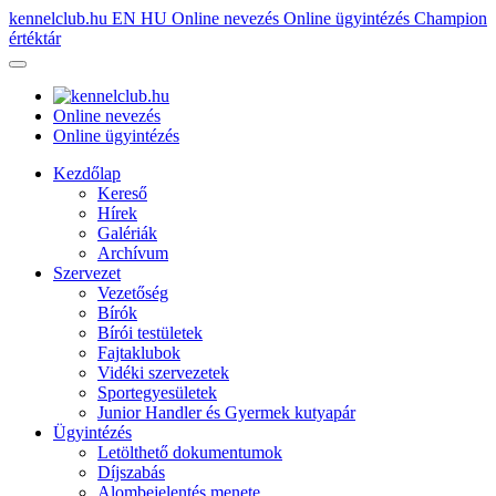
kennelclub.hu
EN
HU
Online nevezés
Online ügyintézés
Champion
értéktár
Online nevezés
Online ügyintézés
Kezdőlap
Kereső
Hírek
Galériák
Archívum
Szervezet
Vezetőség
Bírók
Bírói testületek
Fajtaklubok
Vidéki szervezetek
Sportegyesületek
Junior Handler és Gyermek kutyapár
Ügyintézés
Letölthető dokumentumok
Díjszabás
Alombejelentés menete