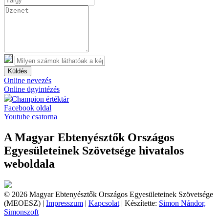
Küldés
Online nevezés
Online ügyintézés
Champion értéktár
Facebook oldal
Youtube csatorna
A Magyar Ebtenyésztők Országos
Egyesületeinek Szövetsége hivatalos
weboldala
© 2026 Magyar Ebtenyésztők Országos Egyesületeinek Szövetsége
(MEOESZ) |
Impresszum
|
Kapcsolat
| Készítette:
Simon Nándor,
Simonszoft