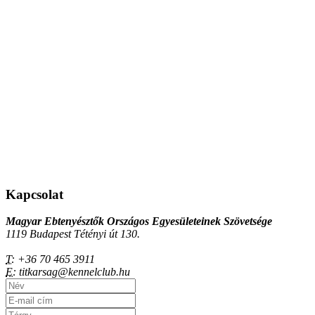
Kapcsolat
Magyar Ebtenyésztők Országos Egyesületeinek Szövetsége
1119 Budapest Tétényi út 130.
T:
+36 70 465 3911
E:
titkarsag@kennelclub.hu