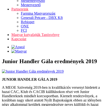
Mestertenyésztő
Mestervezető
Partnereink
Farmina Magyarország
Generali Petcare - DBX Kft
Rebiopet
ONE
FCI
Magyar kutyafajták Tanösvénye
Kapcsolat
Junior Handler Gála eredmények 2019
JUNIOR HANDLER GÁLA 2019
A MEOE Szövetség 2019-ben is kvalifikációs versenyt hirdetett a
hazai CAC, Klub és CACIB kiállításokon részt vett Junior
Handlereknek mindkét korcsoportban. Kiemelt rendezvények, a
korábban nagy sikert aratott Nyílt Bajnokságok ebben az idényben
négy alkalommal kerültek megrendezésre neves külföldi és hazai