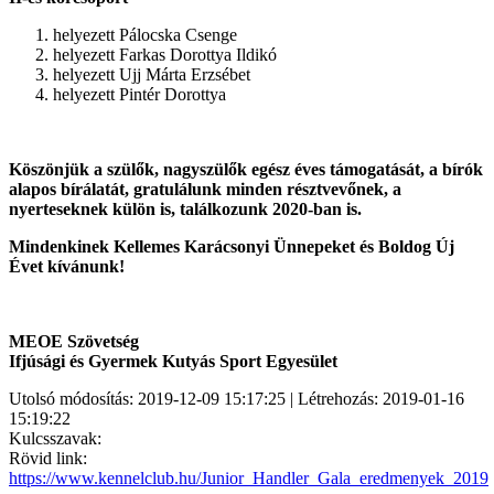
helyezett Pálocska Csenge
helyezett Farkas Dorottya Ildikó
helyezett Ujj Márta Erzsébet
helyezett Pintér Dorottya
Köszönjük a szülők, nagyszülők egész éves támogatását, a bírók
alapos bírálatát, gratulálunk minden résztvevőnek, a
nyerteseknek külön is, találkozunk 2020-ban is.
Mindenkinek Kellemes Karácsonyi Ünnepeket és Boldog Új
Évet kívánunk!
MEOE Szövetség
Ifjúsági és Gyermek Kutyás Sport Egyesület
Utolsó módosítás: 2019-12-09 15:17:25 | Létrehozás: 2019-01-16
15:19:22
Kulcsszavak:
Rövid link:
https://www.kennelclub.hu/Junior_Handler_Gala_eredmenyek_2019