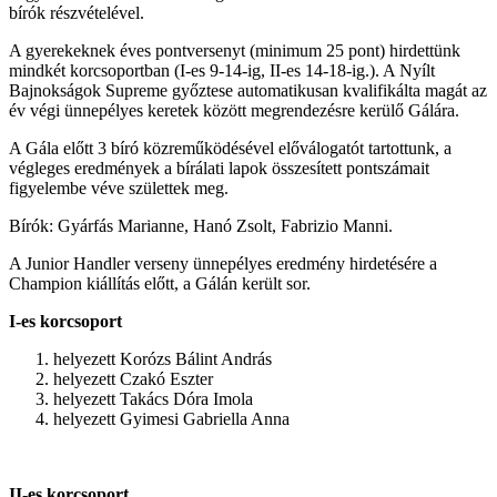
bírók részvételével.
A gyerekeknek éves pontversenyt (minimum 25 pont) hirdettünk
mindkét korcsoportban (I-es 9-14-ig, II-es 14-18-ig.). A Nyílt
Bajnokságok Supreme győztese automatikusan kvalifikálta magát az
év végi ünnepélyes keretek között megrendezésre kerülő Gálára.
A Gála előtt 3 bíró közreműködésével előválogatót tartottunk, a
végleges eredmények a bírálati lapok összesített pontszámait
figyelembe véve születtek meg.
Bírók: Gyárfás Marianne, Hanó Zsolt, Fabrizio Manni.
A Junior Handler verseny ünnepélyes eredmény hirdetésére a
Champion kiállítás előtt, a Gálán került sor.
I-es korcsoport
helyezett Korózs Bálint András
helyezett Czakó Eszter
helyezett Takács Dóra Imola
helyezett Gyimesi Gabriella Anna
II-es korcsoport