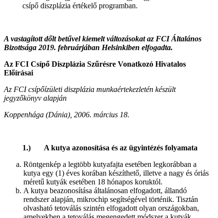
csípő diszplázia értékelő programban.
A vastagított dőlt betűvel kiemelt változásokat az FCI Általános
Bizottsága 2019. februárjában Helsinkiben elfogadta.
Az FCI Csípő Diszplázia Szűrésre Vonatkozó Hivatalos
Előírásai
Az FCI csípőízületi diszplázia munkaértekezletén készült
jegyzőkönyv alapján
Koppenhága (Dánia), 2006. március 18.
1.) A kutya azonosítása és az ügyintézés folyamata
Röntgenkép a legtöbb kutyafajta esetében legkorábban a
kutya egy (1) éves korában készíthető, illetve a nagy és óriás
méretű kutyák esetében 18 hónapos koruktól.
A kutya beazonosítása általánosan elfogadott, állandó
rendszer alapján, mikrochip segítségével történik. Tisztán
olvasható tetoválás szintén elfogadott olyan országokban,
amelyekben a tetoválás megengedett módszer a kutyák