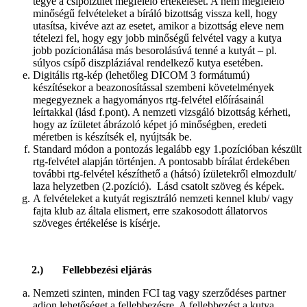
tegye a csípőízület megfelelő értékelését. A nem megfelelő
minőségű felvételeket a bíráló bizottság vissza kell, hogy
utasítsa, kivéve azt az esetet, amikor a bizottság eleve nem
tételezi fel, hogy egy jobb minőségű felvétel vagy a kutya
jobb pozícionálása más besorolásúvá tenné a kutyát – pl.
súlyos csípő diszpláziával rendelkező kutya esetében.
Digitális rtg-kép (lehetőleg DICOM 3 formátumú)
készítésekor a beazonosítással szembeni követelmények
megegyeznek a hagyományos rtg-felvétel előírásainál
leírtakkal (lásd f.pont). A nemzeti vizsgáló bizottság kérheti,
hogy az ízületet ábrázoló képet jó minőségben, eredeti
méretben is készítsék el, nyújtsák be.
Standard módon a pontozás legalább egy 1.pozícióban készült
rtg-felvétel alapján történjen. A pontosabb bírálat érdekében
további rtg-felvétel készíthető a (hátsó) ízületekről elmozdult/
laza helyzetben (2.pozíció). Lásd csatolt szöveg és képek.
A felvételeket a kutyát regisztráló nemzeti kennel klub/ vagy
fajta klub az általa elismert, erre szakosodott állatorvos
szöveges értékelése is kísérje.
2.) Fellebbezési eljárás
Nemzeti szinten, minden FCI tag vagy szerződéses partner
adjon lehetőséget a fellebbezésre. A fellebbezést a kutya