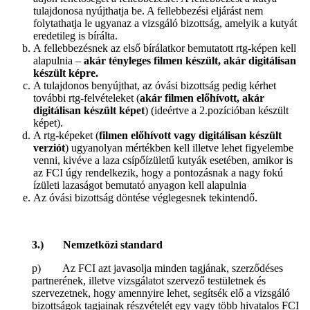
tulajdonosa nyújthatja be. A fellebbezési eljárást nem
folytathatja le ugyanaz a vizsgáló bizottság, amelyik a kutyát
eredetileg is bírálta.
A fellebbezésnek az első bírálatkor bemutatott rtg-képen kell
alapulnia –
akár tényleges filmen készült, akár digitálisan
készült képre.
A tulajdonos benyújthat, az óvási bizottság pedig kérhet
további rtg-felvételeket (
akár filmen előhívott, akár
digitálisan készült képet
) (ideértve a 2.pozícióban készült
képet).
A rtg-képeket (
filmen előhívott vagy digitálisan készült
verziót
) ugyanolyan mértékben kell illetve lehet figyelembe
venni, kivéve a laza csípőízületű kutyák esetében, amikor is
az FCI úgy rendelkezik, hogy a pontozásnak a nagy fokú
ízületi lazaságot bemutató anyagon kell alapulnia
Az óvási bizottság döntése véglegesnek tekintendő.
3.) Nemzetközi standard
p) Az FCI azt javasolja minden tagjának, szerződéses
partnerének, illetve vizsgálatot szervező testületnek és
szervezetnek, hogy amennyire lehet, segítsék elő a vizsgáló
bizottságok tagjainak részvételét egy vagy több hivatalos FCI