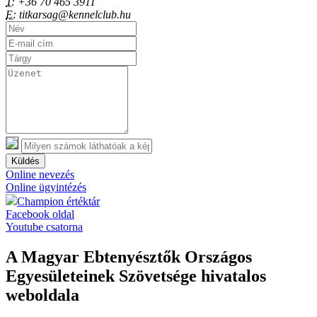
T:
+36 70 465 3911
E:
titkarsag@kennelclub.hu
Küldés
Online nevezés
Online ügyintézés
Champion értéktár
Facebook oldal
Youtube csatorna
A Magyar Ebtenyésztők Országos
Egyesületeinek Szövetsége hivatalos
weboldala