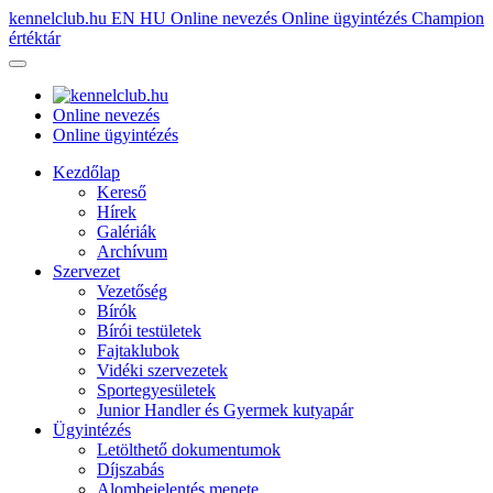
kennelclub.hu
EN
HU
Online nevezés
Online ügyintézés
Champion
értéktár
Online nevezés
Online ügyintézés
Kezdőlap
Kereső
Hírek
Galériák
Archívum
Szervezet
Vezetőség
Bírók
Bírói testületek
Fajtaklubok
Vidéki szervezetek
Sportegyesületek
Junior Handler és Gyermek kutyapár
Ügyintézés
Letölthető dokumentumok
Díjszabás
Alombejelentés menete