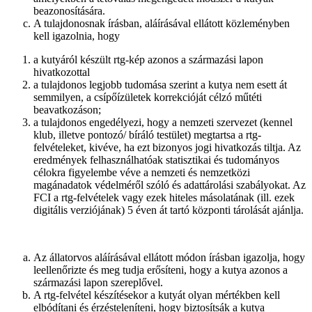
beazonosítására.
A tulajdonosnak írásban, aláírásával ellátott közleményben
kell igazolnia, hogy
a kutyáról készült rtg-kép azonos a származási lapon
hivatkozottal
a tulajdonos legjobb tudomása szerint a kutya nem esett át
semmilyen, a csípőízületek korrekcióját célzó műtéti
beavatkozáson;
a tulajdonos engedélyezi, hogy a nemzeti szervezet (kennel
klub, illetve pontozó/ bíráló testület) megtartsa a rtg-
felvételeket, kivéve, ha ezt bizonyos jogi hivatkozás tiltja. Az
eredmények felhasználhatóak statisztikai és tudományos
célokra figyelembe véve a nemzeti és nemzetközi
magánadatok védelméről szóló és adattárolási szabályokat. Az
FCI a rtg-felvételek vagy ezek hiteles másolatának (ill. ezek
digitális verziójának) 5 éven át tartó központi tárolását ajánlja.
Az állatorvos aláírásával ellátott módon írásban igazolja, hogy
leellenőrizte és meg tudja erősíteni, hogy a kutya azonos a
származási lapon szereplővel.
A rtg-felvétel készítésekor a kutyát olyan mértékben kell
elbódítani és érzésteleníteni, hogy biztosítsák a kutya