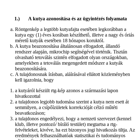
1.) A kutya azonosítása és az ügyintézés folyamata
Röntgenkép a legtöbb kutyafajta esetében legkorábban a
kutya egy (1) éves korában készíthető, illetve a nagy és óriás
méretű kutyák esetében 18 hónapos koruktól.
A kutya beazonosítása általánosan elfogadott, állandó
rendszer alapján, mikrochip segítségével történik. Tisztán
olvasható tetoválás szintén elfogadott olyan országokban,
amelyekben a tetoválás megengedett módszer a kutyák
beazonosítására.
A tulajdonosnak írásban, aláírásával ellátott közleményben
kell igazolnia, hogy
a kutyáról készült rtg-kép azonos a származási lapon
hivatkozottal
a tulajdonos legjobb tudomása szerint a kutya nem esett át
semmilyen, a csípőízületek korrekcióját célzó műtéti
beavatkozáson;
a tulajdonos engedélyezi, hogy a nemzeti szervezet (kennel
klub, illetve pontozó/ bíráló testület) megtartsa a rtg-
felvételeket, kivéve, ha ezt bizonyos jogi hivatkozás tiltja. Az
eredmények felhasználhatóak statisztikai és tudományos