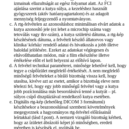
izmainak ellazultságát az egész folyamat alatt. Az FCI
ajánlása szerint a kutya súlya, a kezeléshez használt
gyógyszerek (aktív hatóanyagtartalom) és az adagolt
mennyiség feljegyzendő a nyomtatványon.
A rtg-felvételen az azonosításhoz minimálisan elvárt adatok a
kutya azonosító jele (ez lehet a microchip száma vagy
tetoválás vagy tkv-szám), a kutya születési dátuma, a rtg-kép
készítésének dátuma, a felvételt készítő állatorvos vagy
klinika/ kórház/ rendelő adatai és hivatkozás a jobb illetve
baloldal jelölésére. Ezeket az adatokat véglegesen és
eltávolíthatatlan módon, már a film elkészítése illetve
értékelése előtt el kell helyezni az előhívó lapon.
A felvétel technikai paraméterei, minősége lehetővé kell, hogy
tegye a csípőízület megfelelő értékelését. A nem megfelelő
minőségű felvételeket a bíráló bizottság vissza kell, hogy
utasítsa, kivéve azt az esetet, amikor a bizottság eleve nem
tételezi fel, hogy egy jobb minőségű felvétel vagy a kutya
jobb pozícionálása más besorolásúvá tenné a kutyát – pl.
súlyos csípő diszpláziával rendelkező kutya esetében.
Digitális rtg-kép (lehetőleg DICOM 3 formátumú)
készítésekor a beazonosítással szembeni követelmények
megegyeznek a hagyományos rtg-felvétel előírásainál
leírtakkal (lásd f.pont). A nemzeti vizsgáló bizottság kérheti,
hogy az ízületet ábrázoló képet jó minőségben, eredeti
méretben is készítsék el, nyújtsák be.