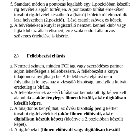
Standard módon a pontozás legalább egy 1.pozícióban készült
rtg-felvétel alapján történjen. A pontosabb bírálat érdekében
további rtg-felvétel készíthető a (hátsó) ízületekről elmozdult/
laza helyzetben (2.pozíció). Lásd csatolt szöveg és képek.
A felvételeket a kutyát regisztráló nemzeti kennel klub/ vagy
fajta klub az általa elismert, erre szakosodott állatorvos
szöveges értékelése is kísérje.
2.) Fellebbezési eljárás
Nemzeti szinten, minden FCI tag vagy szerződéses partner
adjon lehetőséget a fellebbezésre. A fellebbezést a kutya
tulajdonosa nyújthatja be. A fellebbezési eljárást nem
folytathatja le ugyanaz a vizsgáló bizottság, amelyik a kutyát
eredetileg is bírálta.
A fellebbezésnek az első bírálatkor bemutatott rtg-képen kell
alapulnia –
akár tényleges filmen készült, akár digitálisan
készült képre.
A tulajdonos benyújthat, az óvási bizottság pedig kérhet
további rtg-felvételeket (
akár filmen előhívott, akár
digitálisan készült képet
) (ideértve a 2.pozícióban készült
képet).
A rtg-képeket (
filmen előhívott vagy digitálisan készült