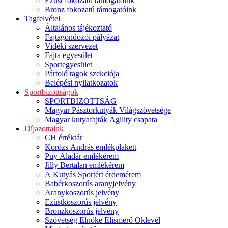
Ezüst fokozatú támogatóink
Bronz fokozatú támogatóink
Tagfelvétel
Általános tájékoztató
Fajtagondozói pályázat
Vidéki szervezet
Fajta egyesület
Sportegyesület
Pártoló tagok szekciója
Belépési nyilatkozatok
Sportbizottságok
SPORTBIZOTTSÁG
Magyar Pásztorkutyák Világszövetsége
Magyar kutyafajták Agility csapata
Díjazottaink
CH értéktár
Korózs András emlékplakett
Puy Aladár emlékérem
Jilly Bertalan emlékérem
A Kutyás Sportért érdemérem
Babérkoszorús aranyjelvény
Aranykoszorús jelvény
Ezüstkoszorús jelvény
Bronzkoszorús jelvény
Szövetség Elnöke Elismerő Oklevél