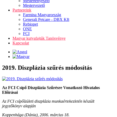
Mestertenyésztő
Mestervezető
Partnereink
Farmina Magyarország
Generali Petcare - DBX Kft
Rebiopet
ONE
FCI
Magyar kutyafajták Tanösvénye
Kapcsolat
2019. Diszplázia szűrés módosítás
Az FCI Csípő Diszplázia Szűrésre Vonatkozó Hivatalos
Előírásai
Az FCI csípőízületi diszplázia munkaértekezletén készült
jegyzőkönyv alapján
Koppenhága (Dánia), 2006. március 18.