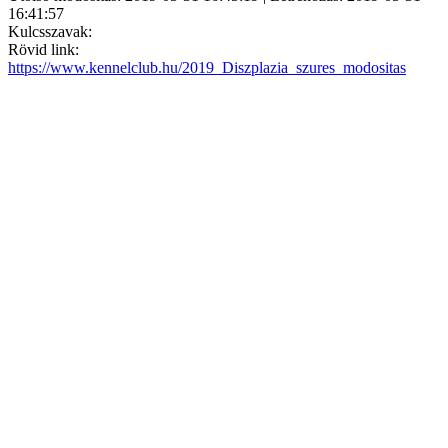
16:41:57
Kulcsszavak:
Rövid link:
https://www.kennelclub.hu/2019_Diszplazia_szures_modositas