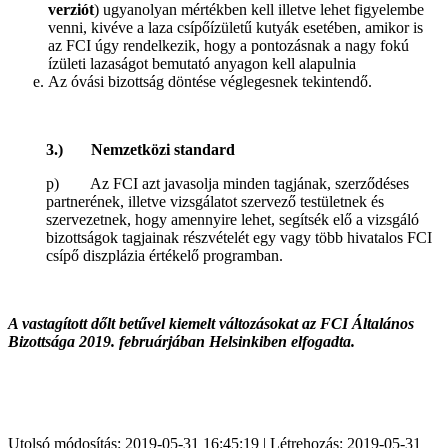
verziót
) ugyanolyan mértékben kell illetve lehet figyelembe
venni, kivéve a laza csípőízületű kutyák esetében, amikor is
az FCI úgy rendelkezik, hogy a pontozásnak a nagy fokú
ízületi lazaságot bemutató anyagon kell alapulnia
Az óvási bizottság döntése véglegesnek tekintendő.
3.) Nemzetközi standard
p) Az FCI azt javasolja minden tagjának, szerződéses
partnerének, illetve vizsgálatot szervező testületnek és
szervezetnek, hogy amennyire lehet, segítsék elő a vizsgáló
bizottságok tagjainak részvételét egy vagy több hivatalos FCI
csípő diszplázia értékelő programban.
A vastagított dőlt betűvel kiemelt változásokat az FCI Általános
Bizottsága 2019. februárjában Helsinkiben elfogadta.
Utolsó módosítás: 2019-05-31 16:45:19 | Létrehozás: 2019-05-31