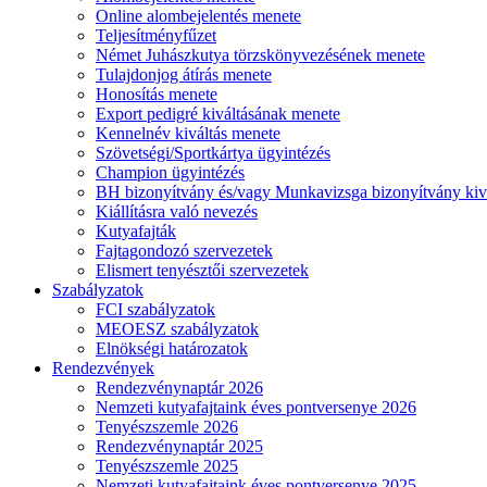
Online alombejelentés menete
Teljesítményfűzet
Német Juhászkutya törzskönyvezésének menete
Tulajdonjog átírás menete
Honosítás menete
Export pedigré kiváltásának menete
Kennelnév kiváltás menete
Szövetségi/Sportkártya ügyintézés
Champion ügyintézés
BH bizonyítvány és/vagy Munkavizsga bizonyítvány kiv
Kiállításra való nevezés
Kutyafajták
Fajtagondozó szervezetek
Elismert tenyésztői szervezetek
Szabályzatok
FCI szabályzatok
MEOESZ szabályzatok
Elnökségi határozatok
Rendezvények
Rendezvénynaptár 2026
Nemzeti kutyafajtaink éves pontversenye 2026
Tenyészszemle 2026
Rendezvénynaptár 2025
Tenyészszemle 2025
Nemzeti kutyafajtaink éves pontversenye 2025