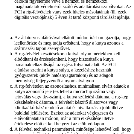
célokra figyelembe véve a nemzeti és nemzetközi
magánadatok védelméről szóló és adattárolási szabályokat. Az
FCI a rtg-felvételek vagy ezek hiteles másolatának (ill. ezek
digitális verziójának) 5 éven át tartó központi tárolását ajánlja.
Az állatorvos aláírásával ellátott módon írásban igazolja, hogy
leellenőrizte és meg tudja erősíteni, hogy a kutya azonos a
származási lapon szereplővel.
A rtg-felvétel készítésekor a kutyát olyan mértékben kell
elbódítani és érzésteleníteni, hogy biztosítsák a kutya
izmainak ellazultságát az egész folyamat alatt. Az FCI
ajánlása szerint a kutya súlya, a kezeléshez használt
gyógyszerek (aktív hatóanyagtartalom) és az adagolt
mennyiség feljegyzendő a nyomtatványon.
A rtg-felvételen az azonosításhoz minimálisan elvárt adatok a
kutya azonosító jele (ez lehet a microchip száma vagy
tetoválás vagy tkv-szám), a kutya születési dátuma, a rtg-kép
készítésének dátuma, a felvételt készítő állatorvos vagy
klinika/ kórház/ rendelő adatai és hivatkozás a jobb illetve
baloldal jelölésére. Ezeket az adatokat véglegesen és
eltávolíthatatlan módon, már a film elkészítése illetve
értékelése előtt el kell helyezni az előhívó lapon.
A felvétel technikai paraméterei, minősége lehetővé kell, hogy