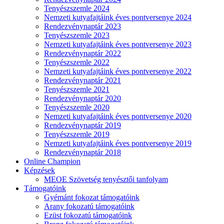
Tenyészszemle 2024
Nemzeti kutyafajtáink éves pontversenye 2024
Rendezvénynaptár 2023
Tenyészszemle 2023
Nemzeti kutyafajtáink éves pontversenye 2023
Rendezvénynaptár 2022
Tenyészszemle 2022
Nemzeti kutyafajtáink éves pontversenye 2022
Rendezvénynaptár 2021
Tenyészszemle 2021
Rendezvénynaptár 2020
Tenyészszemle 2020
Nemzeti kutyafajtáink éves pontversenye 2020
Rendezvénynaptár 2019
Tenyészszemle 2019
Nemzeti kutyafajtáink éves pontversenye 2019
Rendezvénynaptár 2018
Online Champion
Képzések
MEOE Szövetség tenyésztői tanfolyam
Támogatóink
Gyémánt fokozat támogatóink
Arany fokozatú támogatóink
Ezüst fokozatú támogatóink