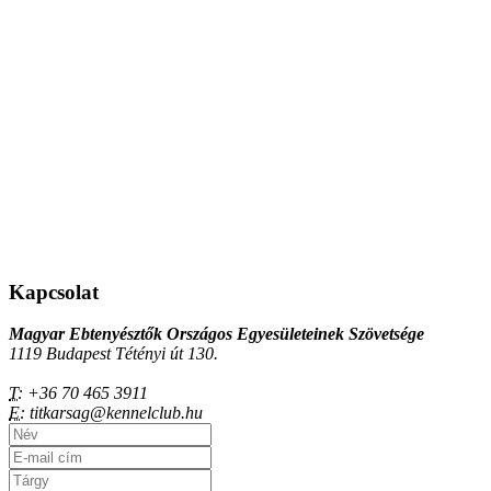
Kapcsolat
Magyar Ebtenyésztők Országos Egyesületeinek Szövetsége
1119 Budapest Tétényi út 130.
T:
+36 70 465 3911
E:
titkarsag@kennelclub.hu