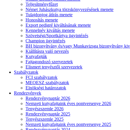
Teljesítményfűzet
Német Juhászkutya törzskönyvezésének menete
Tulajdonjog átírás menete
Honosítás menete
Export pedigré kiváltásának menete
Kennelnév kiváltás menete
Szövetségi/Sportkártya ügyintézés
Champion ügyintézés
BH bizonyítvány és/vagy Munkavizsga bizonyítvány kiv
Kiállításra való nevezés
Kutyafajták
Fajtagondozó szervezetek
Elismert tenyésztői szervezetek
Szabályzatok
FCI szabályzatok
MEOESZ szabályzatok
Elnökségi határozatok
Rendezvények
Rendezvénynaptár 2026
Nemzeti kutyafajtaink éves pontversenye 2026
Tenyészszemle 2026
Rendezvénynaptár 2025
Tenyészszemle 2025
Nemzeti kutyafajtaink éves pontversenye 2025
Rendezvénynaptár 2024