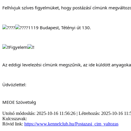
Felhívjuk szíves figyelmüket, hogy postázásí címünk megváltozo
1119 Budapest, Tétényi út 130.
Figyelem
Az eddigi levelezési címünk megszűnik, az ide küldött anyagokat
Üdvözlettel:
MEOE Szövetség
Utolsó módosítás: 2025-10-16 11:56:26 | Létrehozás: 2025-10-16 11:
Kulcsszavak:
Rövid link:
https://www.kennelclub.hu/Postazasi_cim_valtozas