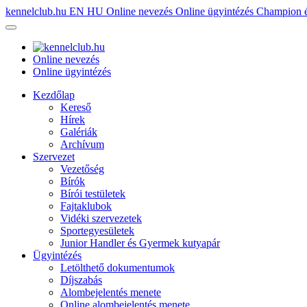
kennelclub.hu
EN
HU
Online nevezés
Online ügyintézés
Champion é
Online nevezés
Online ügyintézés
Kezdőlap
Kereső
Hírek
Galériák
Archívum
Szervezet
Vezetőség
Bírók
Bírói testületek
Fajtaklubok
Vidéki szervezetek
Sportegyesületek
Junior Handler és Gyermek kutyapár
Ügyintézés
Letölthető dokumentumok
Díjszabás
Alombejelentés menete
Online alombejelentés menete