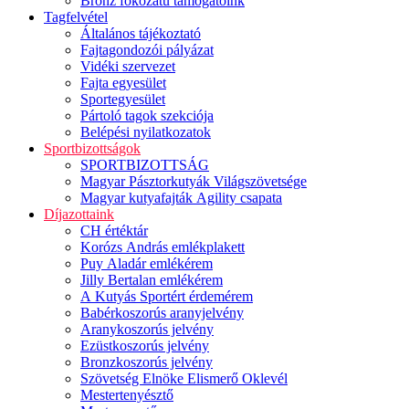
Bronz fokozatú támogatóink
Tagfelvétel
Általános tájékoztató
Fajtagondozói pályázat
Vidéki szervezet
Fajta egyesület
Sportegyesület
Pártoló tagok szekciója
Belépési nyilatkozatok
Sportbizottságok
SPORTBIZOTTSÁG
Magyar Pásztorkutyák Világszövetsége
Magyar kutyafajták Agility csapata
Díjazottaink
CH értéktár
Korózs András emlékplakett
Puy Aladár emlékérem
Jilly Bertalan emlékérem
A Kutyás Sportért érdemérem
Babérkoszorús aranyjelvény
Aranykoszorús jelvény
Ezüstkoszorús jelvény
Bronzkoszorús jelvény
Szövetség Elnöke Elismerő Oklevél
Mestertenyésztő