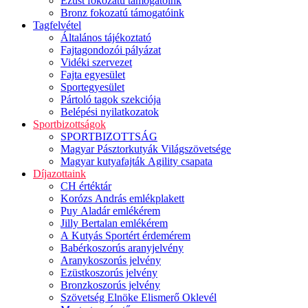
Ezüst fokozatú támogatóink
Bronz fokozatú támogatóink
Tagfelvétel
Általános tájékoztató
Fajtagondozói pályázat
Vidéki szervezet
Fajta egyesület
Sportegyesület
Pártoló tagok szekciója
Belépési nyilatkozatok
Sportbizottságok
SPORTBIZOTTSÁG
Magyar Pásztorkutyák Világszövetsége
Magyar kutyafajták Agility csapata
Díjazottaink
CH értéktár
Korózs András emlékplakett
Puy Aladár emlékérem
Jilly Bertalan emlékérem
A Kutyás Sportért érdemérem
Babérkoszorús aranyjelvény
Aranykoszorús jelvény
Ezüstkoszorús jelvény
Bronzkoszorús jelvény
Szövetség Elnöke Elismerő Oklevél