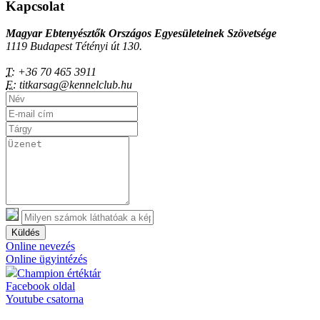
Kapcsolat
Magyar Ebtenyésztők Országos Egyesületeinek Szövetsége
1119 Budapest Tétényi út 130.
T:
+36 70 465 3911
E:
titkarsag@kennelclub.hu
Küldés
Online nevezés
Online ügyintézés
Champion értéktár
Facebook oldal
Youtube csatorna