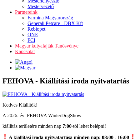
Mestertenyésztő
Mestervezető
Partnereink
Farmina Magyarország
Generali Petcare - DBX Kft
Rebiopet
ONE
FCI
Magyar kutyafajták Tanösvénye
Kapcsolat
FEHOVA - Kiállítási iroda nyitvatartás
Kedves Kiállítók!
A 2026. évi FEHOVA WinterDogShow
kiállítás területére minden nap
7:00
-tól lehet belépni!
A kiállítási iroda nyitvatartása minden nap:
08:00 - 16:00