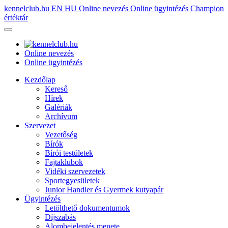
kennelclub.hu
EN
HU
Online nevezés
Online ügyintézés
Champion
értéktár
Online nevezés
Online ügyintézés
Kezdőlap
Kereső
Hírek
Galériák
Archívum
Szervezet
Vezetőség
Bírók
Bírói testületek
Fajtaklubok
Vidéki szervezetek
Sportegyesületek
Junior Handler és Gyermek kutyapár
Ügyintézés
Letölthető dokumentumok
Díjszabás
Alombejelentés menete