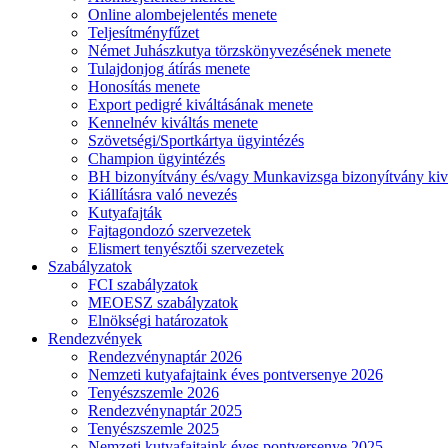
Online alombejelentés menete
Teljesítményfűzet
Német Juhászkutya törzskönyvezésének menete
Tulajdonjog átírás menete
Honosítás menete
Export pedigré kiváltásának menete
Kennelnév kiváltás menete
Szövetségi/Sportkártya ügyintézés
Champion ügyintézés
BH bizonyítvány és/vagy Munkavizsga bizonyítvány kiv
Kiállításra való nevezés
Kutyafajták
Fajtagondozó szervezetek
Elismert tenyésztői szervezetek
Szabályzatok
FCI szabályzatok
MEOESZ szabályzatok
Elnökségi határozatok
Rendezvények
Rendezvénynaptár 2026
Nemzeti kutyafajtaink éves pontversenye 2026
Tenyészszemle 2026
Rendezvénynaptár 2025
Tenyészszemle 2025
Nemzeti kutyafajtaink éves pontversenye 2025