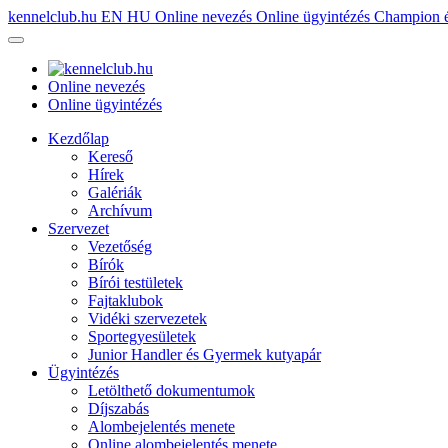
kennelclub.hu
EN
HU
Online nevezés
Online ügyintézés
Champion é
Online nevezés
Online ügyintézés
Kezdőlap
Kereső
Hírek
Galériák
Archívum
Szervezet
Vezetőség
Bírók
Bírói testületek
Fajtaklubok
Vidéki szervezetek
Sportegyesületek
Junior Handler és Gyermek kutyapár
Ügyintézés
Letölthető dokumentumok
Díjszabás
Alombejelentés menete
Online alombejelentés menete