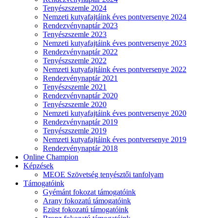
Tenyészszemle 2024
Nemzeti kutyafajtáink éves pontversenye 2024
Rendezvénynaptár 2023
Tenyészszemle 2023
Nemzeti kutyafajtáink éves pontversenye 2023
Rendezvénynaptár 2022
Tenyészszemle 2022
Nemzeti kutyafajtáink éves pontversenye 2022
Rendezvénynaptár 2021
Tenyészszemle 2021
Rendezvénynaptár 2020
Tenyészszemle 2020
Nemzeti kutyafajtáink éves pontversenye 2020
Rendezvénynaptár 2019
Tenyészszemle 2019
Nemzeti kutyafajtáink éves pontversenye 2019
Rendezvénynaptár 2018
Online Champion
Képzések
MEOE Szövetség tenyésztői tanfolyam
Támogatóink
Gyémánt fokozat támogatóink
Arany fokozatú támogatóink
Ezüst fokozatú támogatóink