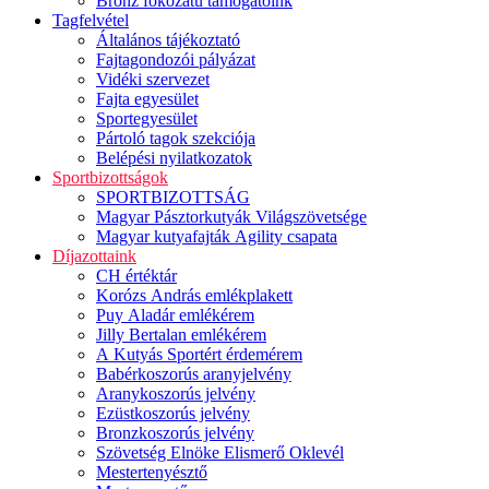
Bronz fokozatú támogatóink
Tagfelvétel
Általános tájékoztató
Fajtagondozói pályázat
Vidéki szervezet
Fajta egyesület
Sportegyesület
Pártoló tagok szekciója
Belépési nyilatkozatok
Sportbizottságok
SPORTBIZOTTSÁG
Magyar Pásztorkutyák Világszövetsége
Magyar kutyafajták Agility csapata
Díjazottaink
CH értéktár
Korózs András emlékplakett
Puy Aladár emlékérem
Jilly Bertalan emlékérem
A Kutyás Sportért érdemérem
Babérkoszorús aranyjelvény
Aranykoszorús jelvény
Ezüstkoszorús jelvény
Bronzkoszorús jelvény
Szövetség Elnöke Elismerő Oklevél
Mestertenyésztő