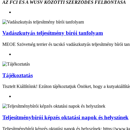
AZ FCI ÉS A WUSV KÖZÖTTI SZERZŐDÉS FELBONTÁSA
Vadászkutyás teljesítmény bírói tanfolyam
MEOE Szövetség terrier és tacskó vadászkutyás teljesítmény bírói
Tájékoztatás
Tisztelt Kiállítóink! Ezúton tájékoztatjuk Önöket, hogy a kutyakiállít
Teljesítménybírói képzés oktatási napok és helyszínek
Teljesítménybírói képzés oktatási napok és helyszínek: https://www