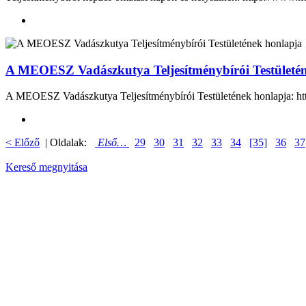
A MEOESZ Vadászkutya Teljesítménybírói Testületé
A MEOESZ Vadászkutya Teljesítménybírói Testületének honlapja: http:
< Előző
| Oldalak:
Első…
29
30
31
32
33
34
[35]
36
37
Kereső megnyitása