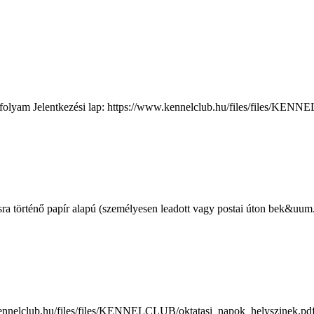
 tanfolyam Jelentkezési lap: https://www.kennelclub.hu/files/file
ásra történő papír alapú (személyesen leadott vagy postai úton bek&uum.
.kennelclub.hu/files/files/KENNELCLUB/oktatasi_napok_helyszinek.pdf 