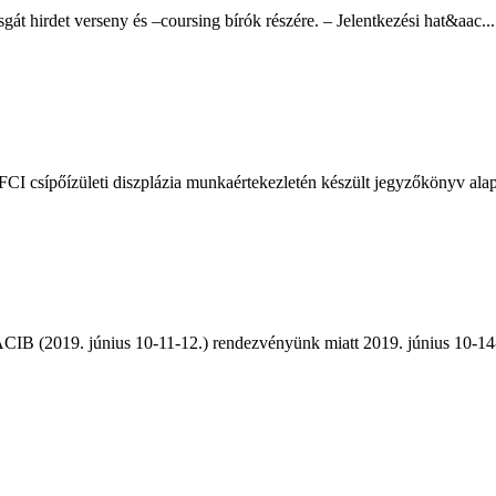
 hirdet verseny és –coursing bírók részére. – Jelentkezési hat&aac...
CI csípőízületi diszplázia munkaértekezletén készült jegyzőkönyv ala
CIB (2019. június 10-11-12.) rendezvényünk miatt 2019. június 10-14