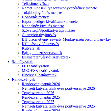
Teljesítményfűzet
Német Juhászkutya törzskönyvezésének menete
Tulajdonjog átírás menete
Honosítás menete
Export pedigré kiváltásának menete
Kennelnév kiváltás menete
Szövetségi/Sportkártya ügyintézés
Champion ügyintézés
BH bizonyítvány és/vagy Munkavizsga bizonyítvány kiv
Kiállításra való nevezés
Kutyafajták
Fajtagondozó szervezetek
Elismert tenyésztői szervezetek
Szabályzatok
FCI szabályzatok
MEOESZ szabályzatok
Elnökségi határozatok
Rendezvények
Rendezvénynaptár 2026
Nemzeti kutyafajtaink éves pontversenye 2026
Tenyészszemle 2026
Rendezvénynaptár 2025
Tenyészszemle 2025
Nemzeti kutyafajtaink éves pontversenye 2025
Rendezvénynaptár 2024