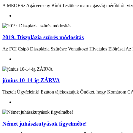
A MEOESz Agárverseny Bírói Testülete marmagasság mérőbírói vizsgát
2019. Diszplázia szűrés módosítás
Az FCI Csípő Diszplázia Szűrésre Vonatkozó Hivatalos Előírásai Az F
június 10-14-ig ZÁRVA
Tisztelt Ügyfeleink! Ezúton tájékoztatjuk Önöket, hogy Komárom CA
Német juhászkutyások figyelmébe!