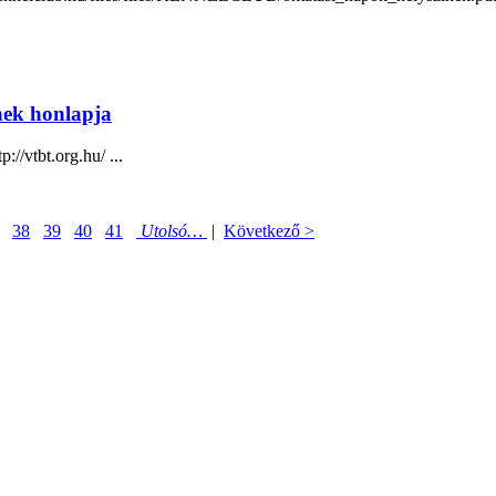
nek honlapja
//vtbt.org.hu/ ...
38
39
40
41
Utolsó…
|
Következő >