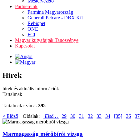
Mestervezető
Partnereink
Farmina Magyarország
Generali Petcare - DBX Kft
Rebiopet
ONE
FCI
Magyar kutyafajták Tanösvénye
Kapcsolat
Hírek
hírek és aktuális információk
Tartalmak
Tartalmak száma:
395
< Előző
| Oldalak:
Első…
29
30
31
32
33
34
[35]
36
37
Marmagasság mérőbírói vizsga