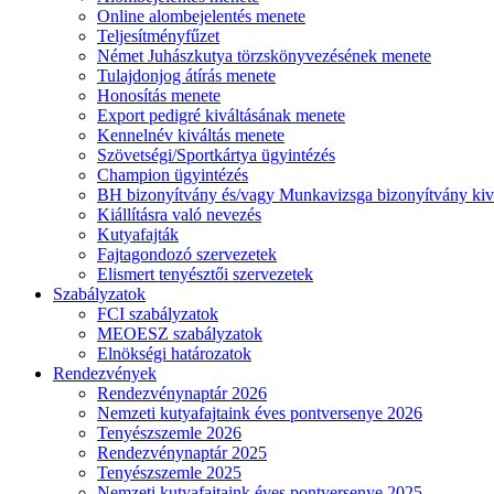
Online alombejelentés menete
Teljesítményfűzet
Német Juhászkutya törzskönyvezésének menete
Tulajdonjog átírás menete
Honosítás menete
Export pedigré kiváltásának menete
Kennelnév kiváltás menete
Szövetségi/Sportkártya ügyintézés
Champion ügyintézés
BH bizonyítvány és/vagy Munkavizsga bizonyítvány kiv
Kiállításra való nevezés
Kutyafajták
Fajtagondozó szervezetek
Elismert tenyésztői szervezetek
Szabályzatok
FCI szabályzatok
MEOESZ szabályzatok
Elnökségi határozatok
Rendezvények
Rendezvénynaptár 2026
Nemzeti kutyafajtaink éves pontversenye 2026
Tenyészszemle 2026
Rendezvénynaptár 2025
Tenyészszemle 2025
Nemzeti kutyafajtaink éves pontversenye 2025