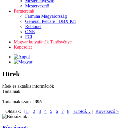
Mestertenyésztő
Mestervezető
Partnereink
Farmina Magyarország
Generali Petcare - DBX Kft
Rebiopet
ONE
FCI
Magyar kutyafajták Tanösvénye
Kapcsolat
Hírek
hírek és aktuális információk
Tartalmak
Tartalmak száma:
395
| Oldalak:
[1]
2
3
4
5
6
7
8
Utolsó…
|
Következő >
Búcsúzunk ...