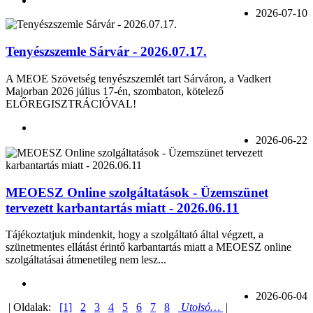
2026-07-10
Tenyészszemle Sárvár - 2026.07.17.
A MEOE Szövetség tenyészszemlét tart Sárváron, a Vadkert
Majorban 2026 július 17-én, szombaton, kötelező
ELŐREGISZTRÁCIÓVAL!
2026-06-22
MEOESZ Online szolgáltatások - Üzemszünet
tervezett karbantartás miatt - 2026.06.11
Tájékoztatjuk mindenkit, hogy a szolgáltató által végzett, a
szünetmentes ellátást érintő karbantartás miatt a MEOESZ online
szolgáltatásai átmenetileg nem lesz...
2026-06-04
| Oldalak:
[1]
2
3
4
5
6
7
8
Utolsó…
|