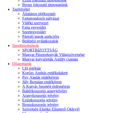
Ezüst fokozatú támogatóink
Bronz fokozatú támogatóink
Tagfelvétel
Általános tájékoztató
Fajtagondozói pályázat
Vidéki szervezet
Fajta egyesület
Sportegyesület
Pártoló tagok szekciója
Belépési nyilatkozatok
Sportbizottságok
SPORTBIZOTTSÁG
Magyar Pásztorkutyák Világszövetsége
Magyar kutyafajták Agility csapata
Díjazottaink
CH értéktár
Korózs András emlékplakett
Puy Aladár emlékérem
Jilly Bertalan emlékérem
A Kutyás Sportért érdemérem
Babérkoszorús aranyjelvény
Aranykoszorús jelvény
Ezüstkoszorús jelvény
Bronzkoszorús jelvény
Szövetség Elnöke Elismerő Oklevél