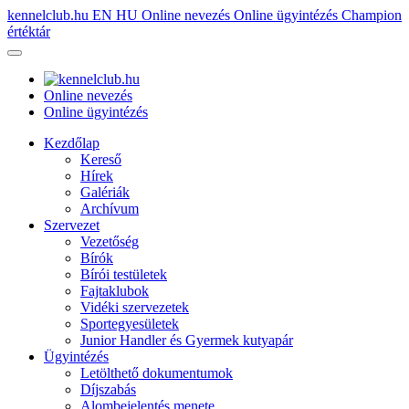
kennelclub.hu
EN
HU
Online nevezés
Online ügyintézés
Champion
értéktár
Online nevezés
Online ügyintézés
Kezdőlap
Kereső
Hírek
Galériák
Archívum
Szervezet
Vezetőség
Bírók
Bírói testületek
Fajtaklubok
Vidéki szervezetek
Sportegyesületek
Junior Handler és Gyermek kutyapár
Ügyintézés
Letölthető dokumentumok
Díjszabás
Alombejelentés menete