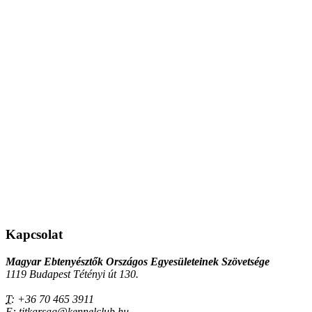
Kapcsolat
Magyar Ebtenyésztők Országos Egyesületeinek Szövetsége
1119 Budapest Tétényi út 130.
T:
+36 70 465 3911
E:
titkarsag@kennelclub.hu