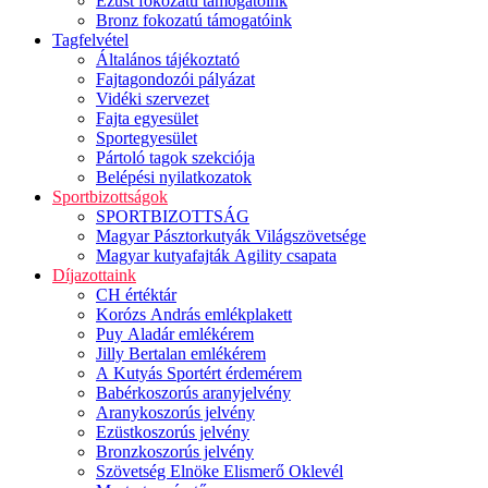
Ezüst fokozatú támogatóink
Bronz fokozatú támogatóink
Tagfelvétel
Általános tájékoztató
Fajtagondozói pályázat
Vidéki szervezet
Fajta egyesület
Sportegyesület
Pártoló tagok szekciója
Belépési nyilatkozatok
Sportbizottságok
SPORTBIZOTTSÁG
Magyar Pásztorkutyák Világszövetsége
Magyar kutyafajták Agility csapata
Díjazottaink
CH értéktár
Korózs András emlékplakett
Puy Aladár emlékérem
Jilly Bertalan emlékérem
A Kutyás Sportért érdemérem
Babérkoszorús aranyjelvény
Aranykoszorús jelvény
Ezüstkoszorús jelvény
Bronzkoszorús jelvény
Szövetség Elnöke Elismerő Oklevél