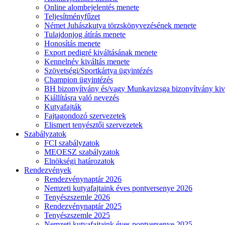
Online alombejelentés menete
Teljesítményfűzet
Német Juhászkutya törzskönyvezésének menete
Tulajdonjog átírás menete
Honosítás menete
Export pedigré kiváltásának menete
Kennelnév kiváltás menete
Szövetségi/Sportkártya ügyintézés
Champion ügyintézés
BH bizonyítvány és/vagy Munkavizsga bizonyítvány kiv
Kiállításra való nevezés
Kutyafajták
Fajtagondozó szervezetek
Elismert tenyésztői szervezetek
Szabályzatok
FCI szabályzatok
MEOESZ szabályzatok
Elnökségi határozatok
Rendezvények
Rendezvénynaptár 2026
Nemzeti kutyafajtaink éves pontversenye 2026
Tenyészszemle 2026
Rendezvénynaptár 2025
Tenyészszemle 2025
Nemzeti kutyafajtaink éves pontversenye 2025