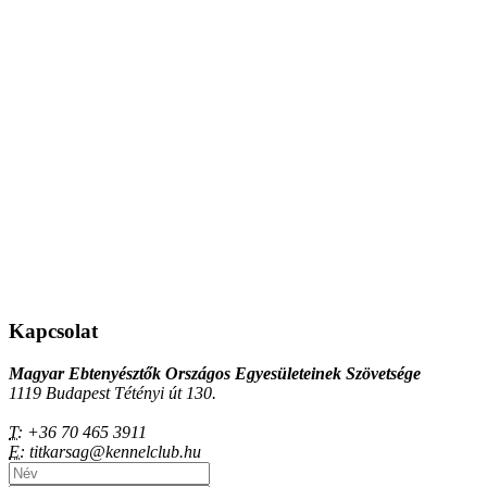
Kapcsolat
Magyar Ebtenyésztők Országos Egyesületeinek Szövetsége
1119 Budapest Tétényi út 130.
T:
+36 70 465 3911
E:
titkarsag@kennelclub.hu