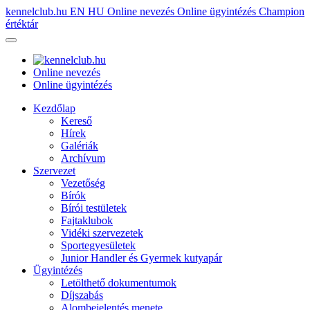
kennelclub.hu
EN
HU
Online nevezés
Online ügyintézés
Champion
értéktár
Online nevezés
Online ügyintézés
Kezdőlap
Kereső
Hírek
Galériák
Archívum
Szervezet
Vezetőség
Bírók
Bírói testületek
Fajtaklubok
Vidéki szervezetek
Sportegyesületek
Junior Handler és Gyermek kutyapár
Ügyintézés
Letölthető dokumentumok
Díjszabás
Alombejelentés menete