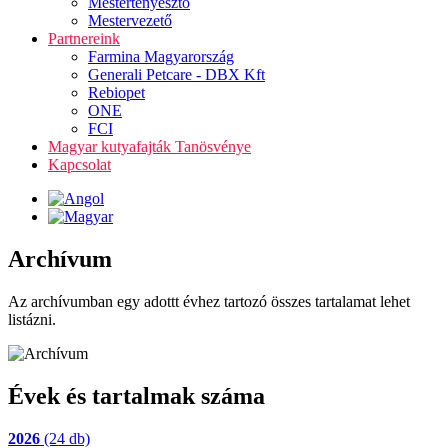
Mestertenyésztő
Mestervezető
Partnereink
Farmina Magyarország
Generali Petcare - DBX Kft
Rebiopet
ONE
FCI
Magyar kutyafajták Tanösvénye
Kapcsolat
Archívum
Az archívumban egy adottt évhez tartozó összes tartalamat lehet
listázni.
Évek és tartalmak száma
2026
(24 db)