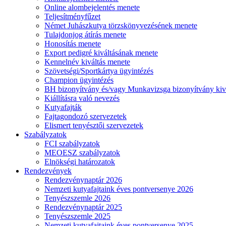
Online alombejelentés menete
Teljesítményfűzet
Német Juhászkutya törzskönyvezésének menete
Tulajdonjog átírás menete
Honosítás menete
Export pedigré kiváltásának menete
Kennelnév kiváltás menete
Szövetségi/Sportkártya ügyintézés
Champion ügyintézés
BH bizonyítvány és/vagy Munkavizsga bizonyítvány kiv
Kiállításra való nevezés
Kutyafajták
Fajtagondozó szervezetek
Elismert tenyésztői szervezetek
Szabályzatok
FCI szabályzatok
MEOESZ szabályzatok
Elnökségi határozatok
Rendezvények
Rendezvénynaptár 2026
Nemzeti kutyafajtaink éves pontversenye 2026
Tenyészszemle 2026
Rendezvénynaptár 2025
Tenyészszemle 2025
Nemzeti kutyafajtaink éves pontversenye 2025