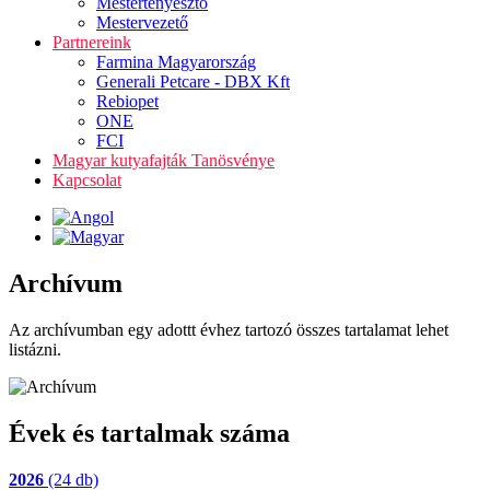
Mestertenyésztő
Mestervezető
Partnereink
Farmina Magyarország
Generali Petcare - DBX Kft
Rebiopet
ONE
FCI
Magyar kutyafajták Tanösvénye
Kapcsolat
Archívum
Az archívumban egy adottt évhez tartozó összes tartalamat lehet
listázni.
Évek és tartalmak száma
2026
(24 db)