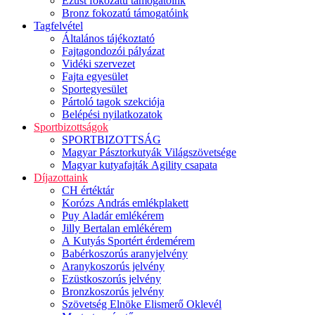
Ezüst fokozatú támogatóink
Bronz fokozatú támogatóink
Tagfelvétel
Általános tájékoztató
Fajtagondozói pályázat
Vidéki szervezet
Fajta egyesület
Sportegyesület
Pártoló tagok szekciója
Belépési nyilatkozatok
Sportbizottságok
SPORTBIZOTTSÁG
Magyar Pásztorkutyák Világszövetsége
Magyar kutyafajták Agility csapata
Díjazottaink
CH értéktár
Korózs András emlékplakett
Puy Aladár emlékérem
Jilly Bertalan emlékérem
A Kutyás Sportért érdemérem
Babérkoszorús aranyjelvény
Aranykoszorús jelvény
Ezüstkoszorús jelvény
Bronzkoszorús jelvény
Szövetség Elnöke Elismerő Oklevél