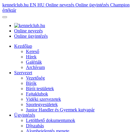
kennelclub.hu
EN
HU
Online nevezés
Online ügyintézés
Champion
értéktár
Online nevezés
Online ügyintézés
Kezdőlap
Kereső
Hírek
Galériák
Archívum
Szervezet
Vezetőség
Bírók
Bírói testületek
Fajtaklubok
Vidéki szervezetek
Sportegyesületek
Junior Handler és Gyermek kutyapár
Ügyintézés
Letölthető dokumentumok
Díjszabás
Alombejelentés menete