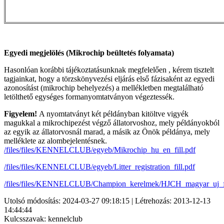
Egyedi megjelölés (Mikrochip beültetés folyamata)
Hasonlóan korábbi tájékoztatásunknak megfelelően , kérem tisztelt
tagjainkat, hogy a törzskönyvezési eljárás első fázisaként az egyedi
azonosítást (mikrochip behelyezés) a mellékletben megtalálható
letölthető egységes formanyomtatványon végeztessék.
Figyelem!
A nyomtatványt két példányban kitöltve vigyék
magukkal a mikrochipezést végző állatorvoshoz, mely példányokból
az egyik az állatorvosnál marad, a másik az Önök példánya, mely
melléklete az alombejelentésnek.
/files/files/KENNELCLUB/egyeb/Mikrochip_hu_en_fill.pdf
/files/files/KENNELCLUB/egyeb/Litter_registration_fill.pdf
/files/files/KENNELCLUB/Champion_kerelmek/HJCH_magyar_uj_fi
Utolsó módosítás: 2024-03-27 09:18:15 | Létrehozás: 2013-12-13
14:44:44
Kulcsszavak: kennelclub