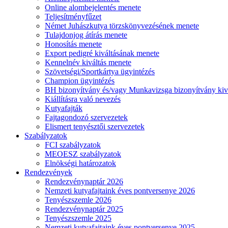
Online alombejelentés menete
Teljesítményfűzet
Német Juhászkutya törzskönyvezésének menete
Tulajdonjog átírás menete
Honosítás menete
Export pedigré kiváltásának menete
Kennelnév kiváltás menete
Szövetségi/Sportkártya ügyintézés
Champion ügyintézés
BH bizonyítvány és/vagy Munkavizsga bizonyítvány kiv
Kiállításra való nevezés
Kutyafajták
Fajtagondozó szervezetek
Elismert tenyésztői szervezetek
Szabályzatok
FCI szabályzatok
MEOESZ szabályzatok
Elnökségi határozatok
Rendezvények
Rendezvénynaptár 2026
Nemzeti kutyafajtaink éves pontversenye 2026
Tenyészszemle 2026
Rendezvénynaptár 2025
Tenyészszemle 2025
Nemzeti kutyafajtaink éves pontversenye 2025