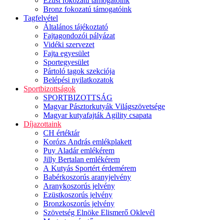
Ezüst fokozatú támogatóink
Bronz fokozatú támogatóink
Tagfelvétel
Általános tájékoztató
Fajtagondozói pályázat
Vidéki szervezet
Fajta egyesület
Sportegyesület
Pártoló tagok szekciója
Belépési nyilatkozatok
Sportbizottságok
SPORTBIZOTTSÁG
Magyar Pásztorkutyák Világszövetsége
Magyar kutyafajták Agility csapata
Díjazottaink
CH értéktár
Korózs András emlékplakett
Puy Aladár emlékérem
Jilly Bertalan emlékérem
A Kutyás Sportért érdemérem
Babérkoszorús aranyjelvény
Aranykoszorús jelvény
Ezüstkoszorús jelvény
Bronzkoszorús jelvény
Szövetség Elnöke Elismerő Oklevél