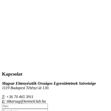
Kapcsolat
Magyar Ebtenyésztők Országos Egyesületeinek Szövetsége
1119 Budapest Tétényi út 130.
T:
+36 70 465 3911
E:
titkarsag@kennelclub.hu