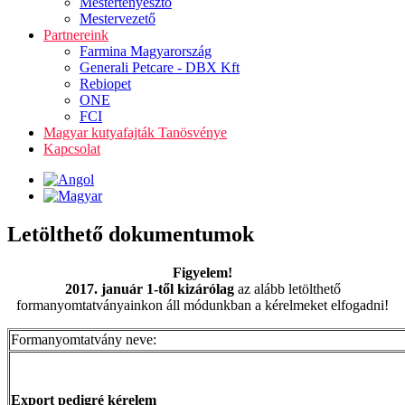
Mestertenyésztő
Mestervezető
Partnereink
Farmina Magyarország
Generali Petcare - DBX Kft
Rebiopet
ONE
FCI
Magyar kutyafajták Tanösvénye
Kapcsolat
Letölthető dokumentumok
Figyelem!
2017. január 1-től kizárólag
az alább letölthető
formanyomtatványainkon áll módunkban a kérelmeket elfogadni!
Formanyomtatvány neve:
Export pedigré kérelem