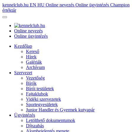
kennelclub.hu
EN
HU
Online nevezés
Online ügyintézés
Champion
értéktár
Online nevezés
Online ügyintézés
Kezdőlap
Kereső
Hírek
Galériák
Archívum
Szervezet
Vezetőség
Bírók
Bírói testületek
Fajtaklubok
Vidéki szervezetek
Sportegyesületek
Junior Handler és Gyermek kutyapár
Ügyintézés
Letölthető dokumentumok
Díjszabás
Alombejelentés menete