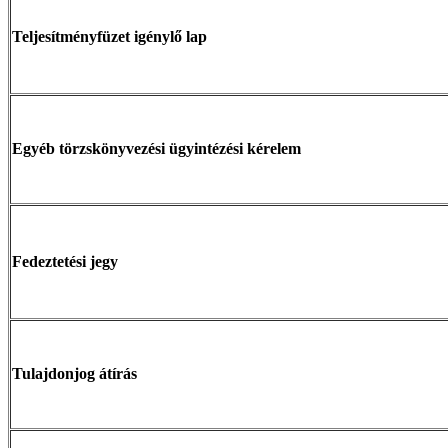
Teljesítményfüzet igénylő lap
Egyéb törzskönyvezési ügyintézési kérelem
Fedeztetési jegy
Tulajdonjog átírás