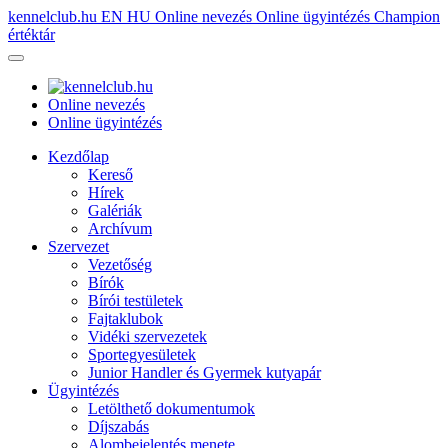
kennelclub.hu
EN
HU
Online nevezés
Online ügyintézés
Champion
értéktár
Online nevezés
Online ügyintézés
Kezdőlap
Kereső
Hírek
Galériák
Archívum
Szervezet
Vezetőség
Bírók
Bírói testületek
Fajtaklubok
Vidéki szervezetek
Sportegyesületek
Junior Handler és Gyermek kutyapár
Ügyintézés
Letölthető dokumentumok
Díjszabás
Alombejelentés menete