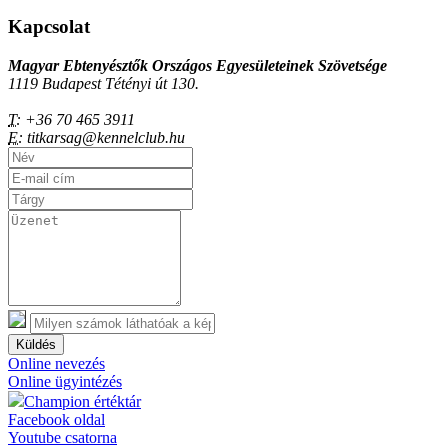
Kapcsolat
Magyar Ebtenyésztők Országos Egyesületeinek Szövetsége
1119 Budapest Tétényi út 130.
T:
+36 70 465 3911
E:
titkarsag@kennelclub.hu
Küldés
Online nevezés
Online ügyintézés
Champion értéktár
Facebook oldal
Youtube csatorna