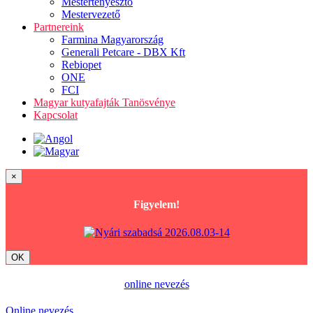
Mestertenyésztő
Mestervezető
Partnereink
Farmina Magyarország
Generali Petcare - DBX Kft
Rebiopet
ONE
FCI
Magyar kutyafajták Tanösvénye
Kapcsolat
×
Figyelem!
OK
online nevezés
Online nevezés