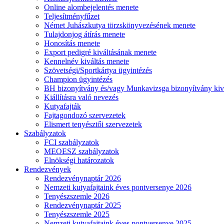
Online alombejelentés menete
Teljesítményfűzet
Német Juhászkutya törzskönyvezésének menete
Tulajdonjog átírás menete
Honosítás menete
Export pedigré kiváltásának menete
Kennelnév kiváltás menete
Szövetségi/Sportkártya ügyintézés
Champion ügyintézés
BH bizonyítvány és/vagy Munkavizsga bizonyítvány kiv
Kiállításra való nevezés
Kutyafajták
Fajtagondozó szervezetek
Elismert tenyésztői szervezetek
Szabályzatok
FCI szabályzatok
MEOESZ szabályzatok
Elnökségi határozatok
Rendezvények
Rendezvénynaptár 2026
Nemzeti kutyafajtaink éves pontversenye 2026
Tenyészszemle 2026
Rendezvénynaptár 2025
Tenyészszemle 2025
Nemzeti kutyafajtaink éves pontversenye 2025