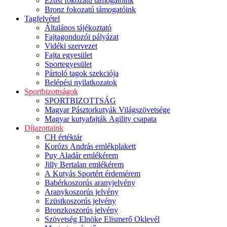
Ezüst fokozatú támogatóink
Bronz fokozatú támogatóink
Tagfelvétel
Általános tájékoztató
Fajtagondozói pályázat
Vidéki szervezet
Fajta egyesület
Sportegyesület
Pártoló tagok szekciója
Belépési nyilatkozatok
Sportbizottságok
SPORTBIZOTTSÁG
Magyar Pásztorkutyák Világszövetsége
Magyar kutyafajták Agility csapata
Díjazottaink
CH értéktár
Korózs András emlékplakett
Puy Aladár emlékérem
Jilly Bertalan emlékérem
A Kutyás Sportért érdemérem
Babérkoszorús aranyjelvény
Aranykoszorús jelvény
Ezüstkoszorús jelvény
Bronzkoszorús jelvény
Szövetség Elnöke Elismerő Oklevél