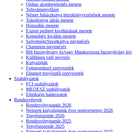
Online alombejelentés menete
Teljesítményfűzet
Német Juhászkutya törzskönyvezésének menete
Tulajdonjog átírás menete
Honosítás menete
Export pedigré kiváltásának menete
Kennelnév kiváltás menete
Szövetségi/Sportkártya ügyintézés
Champion ügyintézés
BH bizonyítvány és/vagy Munkavizsga bizonyítvány kiv
Kiállításra való nevezés
Kutyafajták
Fajtagondozó szervezetek
Elismert tenyésztői szervezetek
Szabályzatok
FCI szabályzatok
MEOESZ szabályzatok
Elnökségi határozatok
Rendezvények
Rendezvénynaptár 2026
Nemzeti kutyafajtaink éves pontversenye 2026
Tenyészszemle 2026
Rendezvénynaptár 2025
Tenyészszemle 2025
Nemzeti kutyafajtaink éves pontversenye 2025