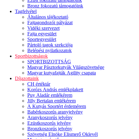
Ezüst fokozatú támogatóink
Bronz fokozatú támogatóink
Tagfelvétel
Általános tájékoztató
Fajtagondozói pályázat
Vidéki szervezet
Fajta egyesület
Sportegyesület
Pártoló tagok szekciója
Belépési nyilatkozatok
Sportbizottságok
SPORTBIZOTTSÁG
Magyar Pásztorkutyák Világszövetsége
Magyar kutyafajták Agility csapata
Díjazottaink
CH értéktár
Korózs András emlékplakett
Puy Aladár emlékérem
Jilly Bertalan emlékérem
A Kutyás Sportért érdemérem
Babérkoszorús aranyjelvény
Aranykoszorús jelvény
Ezüstkoszorús jelvény
Bronzkoszorús jelvény
Szövetség Elnöke Elismerő Oklevél