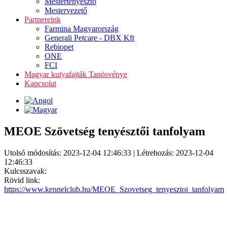
Mestertenyésztő
Mestervezető
Partnereink
Farmina Magyarország
Generali Petcare - DBX Kft
Rebiopet
ONE
FCI
Magyar kutyafajták Tanösvénye
Kapcsolat
MEOE Szövetség tenyésztői tanfolyam
Utolsó módosítás: 2023-12-04 12:46:33 | Létrehozás: 2023-12-04
12:46:33
Kulcsszavak:
Rövid link:
https://www.kennelclub.hu/MEOE_Szovetseg_tenyesztoi_tanfolyam