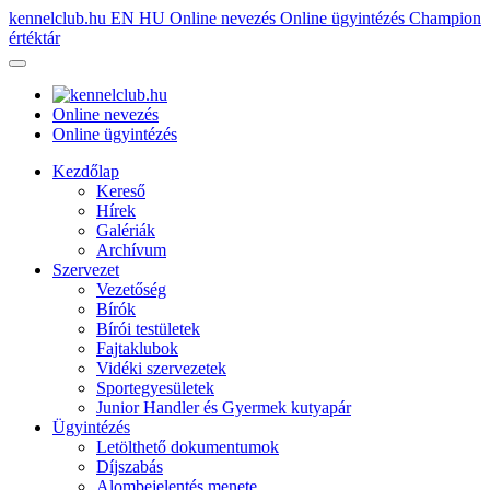
kennelclub.hu
EN
HU
Online nevezés
Online ügyintézés
Champion
értéktár
Online nevezés
Online ügyintézés
Kezdőlap
Kereső
Hírek
Galériák
Archívum
Szervezet
Vezetőség
Bírók
Bírói testületek
Fajtaklubok
Vidéki szervezetek
Sportegyesületek
Junior Handler és Gyermek kutyapár
Ügyintézés
Letölthető dokumentumok
Díjszabás
Alombejelentés menete