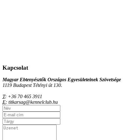
Kapcsolat
Magyar Ebtenyésztők Országos Egyesületeinek Szövetsége
1119 Budapest Tétényi út 130.
T:
+36 70 465 3911
E:
titkarsag@kennelclub.hu