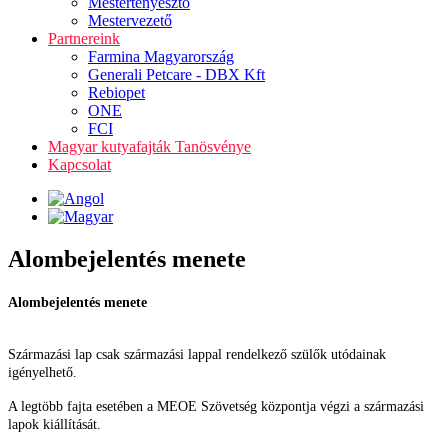
Mestertenyésztő
Mestervezető
Partnereink
Farmina Magyarország
Generali Petcare - DBX Kft
Rebiopet
ONE
FCI
Magyar kutyafajták Tanösvénye
Kapcsolat
Alombejelentés menete
Alombejelentés menete
Származási lap csak származási lappal rendelkező szülők utódainak
igényelhető.
A legtöbb fajta esetében a MEOE Szövetség központja végzi a származási
lapok kiállítását.