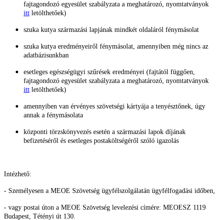
fajtagondozó egyesület szabályzata a meghatározó, nyomtatványok
itt
letölthetőek)
szuka kutya származási lapjának mindkét oldaláról fénymásolat
szuka kutya eredményeiről fénymásolat, amennyiben még nincs az
adatbázisunkban
esetleges egészségügyi szűrések eredményei (fajtától függően,
fajtagondozó egyesület szabályzata a meghatározó, nyomtatványok
itt
letölthetőek)
amennyiben van érvényes szövetségi kártyája a tenyésztőnek, úgy
annak a fénymásolata
központi törzskönyvezés esetén a származási lapok díjának
befizetéséről és esetleges postaköltségéről szóló igazolás
Intézhető:
- Személyesen a MEOE Szövetség ügyfélszolgálatán ügyfélfogadási időben,
- vagy postai úton a MEOE Szövetség levelezési címére: MEOESZ 1119
Budapest, Tétényi út 130.