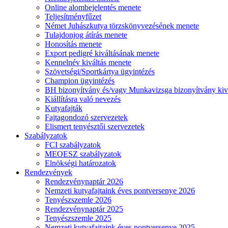
Online alombejelentés menete
Teljesítményfűzet
Német Juhászkutya törzskönyvezésének menete
Tulajdonjog átírás menete
Honosítás menete
Export pedigré kiváltásának menete
Kennelnév kiváltás menete
Szövetségi/Sportkártya ügyintézés
Champion ügyintézés
BH bizonyítvány és/vagy Munkavizsga bizonyítvány kiv
Kiállításra való nevezés
Kutyafajták
Fajtagondozó szervezetek
Elismert tenyésztői szervezetek
Szabályzatok
FCI szabályzatok
MEOESZ szabályzatok
Elnökségi határozatok
Rendezvények
Rendezvénynaptár 2026
Nemzeti kutyafajtaink éves pontversenye 2026
Tenyészszemle 2026
Rendezvénynaptár 2025
Tenyészszemle 2025
Nemzeti kutyafajtaink éves pontversenye 2025