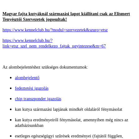
Magyar fajta kutyáknál származási lapot kiállítani csak az Elismert
Tenyésztői Szervezetek jogosultak!
https://www.kennelclub.hu/?modul=szervezetek&szuro=etsz
https://www.kennelclub.hu/?
link=etsz_szel_nem_rendelkezo_fajtak_ugyintezese&m=67
Az alombejelentéshez szükséges dokumentumok:
alombejelentő
fedeztetési igazolás
chip transzponder igazolás
kan kutya származási lapjának mindkét oldaláról fénymásolat
kan kutya eredményeiről fénymásolat, amennyiben még nincs az
adatbázisunkban
esetleges egészségügyi szűrések eredményei (fajtától függően,