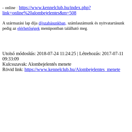
https://www.kennelclub.hu/index.php?
- online :
link=online%20alombejelentes&m=508
A származási lap díja
díjszabásunkban,
számlaszámunk és nyitvatartásunk
pedig az
elérhetőségek
menüpontban található meg.
Utolsó módosítás: 2018-07-24 11:24:25 | Létrehozás: 2017-07-11
09:33:09
Kulcsszavak: Alombejelentés menete
Rövid link:
https://www.kennelclub.hu/Alombejelentes_menete