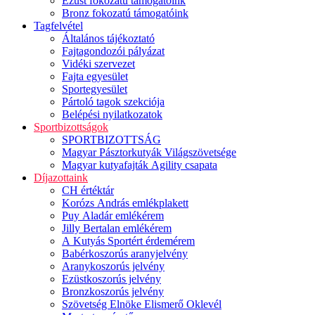
Ezüst fokozatú támogatóink
Bronz fokozatú támogatóink
Tagfelvétel
Általános tájékoztató
Fajtagondozói pályázat
Vidéki szervezet
Fajta egyesület
Sportegyesület
Pártoló tagok szekciója
Belépési nyilatkozatok
Sportbizottságok
SPORTBIZOTTSÁG
Magyar Pásztorkutyák Világszövetsége
Magyar kutyafajták Agility csapata
Díjazottaink
CH értéktár
Korózs András emlékplakett
Puy Aladár emlékérem
Jilly Bertalan emlékérem
A Kutyás Sportért érdemérem
Babérkoszorús aranyjelvény
Aranykoszorús jelvény
Ezüstkoszorús jelvény
Bronzkoszorús jelvény
Szövetség Elnöke Elismerő Oklevél