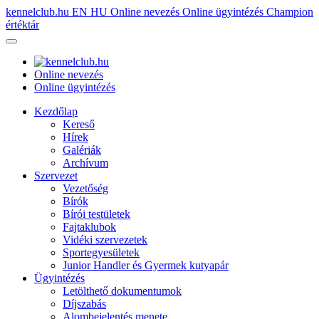
kennelclub.hu
EN
HU
Online nevezés
Online ügyintézés
Champion
értéktár
Online nevezés
Online ügyintézés
Kezdőlap
Kereső
Hírek
Galériák
Archívum
Szervezet
Vezetőség
Bírók
Bírói testületek
Fajtaklubok
Vidéki szervezetek
Sportegyesületek
Junior Handler és Gyermek kutyapár
Ügyintézés
Letölthető dokumentumok
Díjszabás
Alombejelentés menete