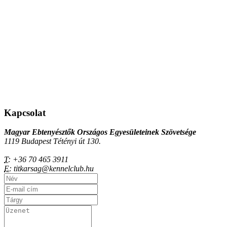
Kapcsolat
Magyar Ebtenyésztők Országos Egyesületeinek Szövetsége
1119 Budapest Tétényi út 130.
T:
+36 70 465 3911
E:
titkarsag@kennelclub.hu