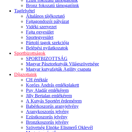
Ezüst fokozatú támogatóink
Bronz fokozatú támogatóink
Tagfelvétel
Általános tájékoztató
Fajtagondozói pályázat
Vidéki szervezet
Fajta egyesület
Sportegyesület
Pártoló tagok szekciója
Belépési nyilatkozatok
Sportbizottságok
SPORTBIZOTTSÁG
Magyar Pásztorkutyák Világszövetsége
Magyar kutyafajták Agility csapata
Díjazottaink
CH értéktár
Korózs András emlékplakett
Puy Aladár emlékérem
Jilly Bertalan emlékérem
A Kutyás Sportért érdemérem
Babérkoszorús aranyjelvény
Aranykoszorús jelvény
Ezüstkoszorús jelvény
Bronzkoszorús jelvény
Szövetség Elnöke Elismerő Oklevél