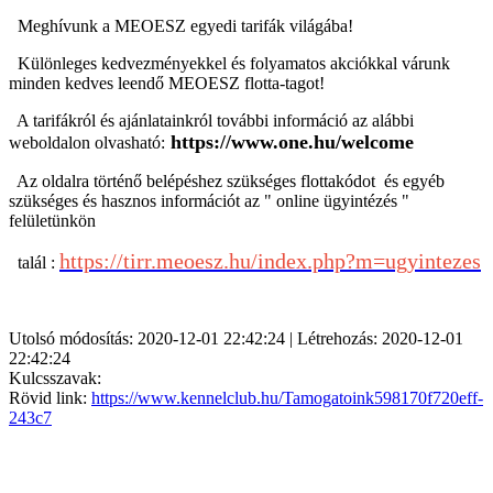
Meghívunk a
MEOESZ egyedi tarifák világába!
Különleges kedvezményekkel és folyamatos akciókkal várunk
minden kedves leendő MEOESZ flotta-tagot!
A tarifákról és ajánlatainkról további információ az alábbi
https://www.one.hu/welcome
weboldalon olvasható:
Az oldalra történő belépéshez szükséges
flottakódot és egyéb
szükséges és hasznos információt az " online ügyintézés "
felületünkön
https://tirr.meoesz.hu/index.php?m=ugyintezes
talál :
Utolsó módosítás: 2020-12-01 22:42:24 | Létrehozás: 2020-12-01
22:42:24
Kulcsszavak:
Rövid link:
https://www.kennelclub.hu/Tamogatoink598170f720eff-
243c7