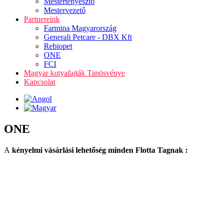
Mestertenyésztő
Mestervezető
Partnereink
Farmina Magyarország
Generali Petcare - DBX Kft
Rebiopet
ONE
FCI
Magyar kutyafajták Tanösvénye
Kapcsolat
ONE
A
kényelmi vásárlási lehetőség minden Flotta Tagnak :