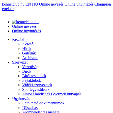
kennelclub.hu
EN
HU
Online nevezés
Online ügyintézés
Champion
értéktár
Online nevezés
Online ügyintézés
Kezdőlap
Kereső
Hírek
Galériák
Archívum
Szervezet
Vezetőség
Bírók
Bírói testületek
Fajtaklubok
Vidéki szervezetek
Sportegyesületek
Junior Handler és Gyermek kutyapár
Ügyintézés
Letölthető dokumentumok
Díjszabás
Alombejelentés menete