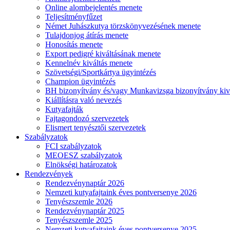
Online alombejelentés menete
Teljesítményfűzet
Német Juhászkutya törzskönyvezésének menete
Tulajdonjog átírás menete
Honosítás menete
Export pedigré kiváltásának menete
Kennelnév kiváltás menete
Szövetségi/Sportkártya ügyintézés
Champion ügyintézés
BH bizonyítvány és/vagy Munkavizsga bizonyítvány kiv
Kiállításra való nevezés
Kutyafajták
Fajtagondozó szervezetek
Elismert tenyésztői szervezetek
Szabályzatok
FCI szabályzatok
MEOESZ szabályzatok
Elnökségi határozatok
Rendezvények
Rendezvénynaptár 2026
Nemzeti kutyafajtaink éves pontversenye 2026
Tenyészszemle 2026
Rendezvénynaptár 2025
Tenyészszemle 2025
Nemzeti kutyafajtaink éves pontversenye 2025