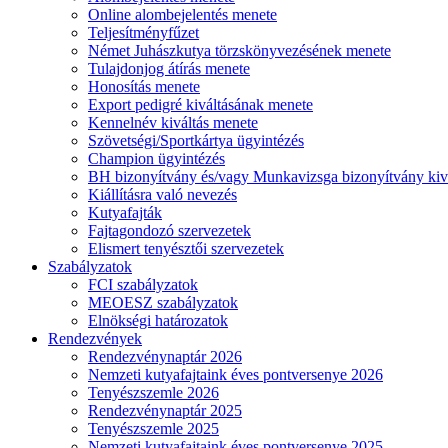
Online alombejelentés menete
Teljesítményfűzet
Német Juhászkutya törzskönyvezésének menete
Tulajdonjog átírás menete
Honosítás menete
Export pedigré kiváltásának menete
Kennelnév kiváltás menete
Szövetségi/Sportkártya ügyintézés
Champion ügyintézés
BH bizonyítvány és/vagy Munkavizsga bizonyítvány kiv
Kiállításra való nevezés
Kutyafajták
Fajtagondozó szervezetek
Elismert tenyésztői szervezetek
Szabályzatok
FCI szabályzatok
MEOESZ szabályzatok
Elnökségi határozatok
Rendezvények
Rendezvénynaptár 2026
Nemzeti kutyafajtaink éves pontversenye 2026
Tenyészszemle 2026
Rendezvénynaptár 2025
Tenyészszemle 2025
Nemzeti kutyafajtaink éves pontversenye 2025