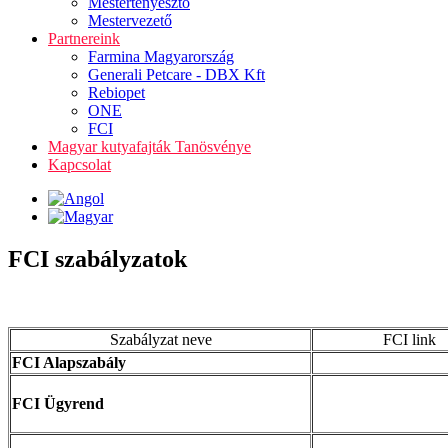
Mestertenyésztő
Mestervezető
Partnereink
Farmina Magyarország
Generali Petcare - DBX Kft
Rebiopet
ONE
FCI
Magyar kutyafajták Tanösvénye
Kapcsolat
FCI szabályzatok
Szabályzat neve
FCI link
FCI Alapszabály
FCI Ügyrend