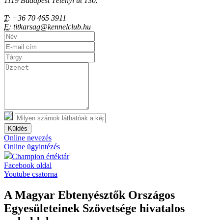
1119 Budapest Tétényi út 130.
T:
+36 70 465 3911
E:
titkarsag@kennelclub.hu
Küldés
Online nevezés
Online ügyintézés
Champion értéktár
Facebook oldal
Youtube csatorna
A Magyar Ebtenyésztők Országos
Egyesületeinek Szövetsége hivatalos