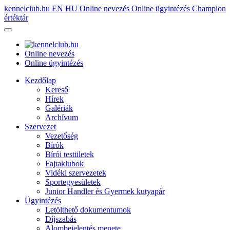
kennelclub.hu
EN
HU
Online nevezés
Online ügyintézés
Champion
értéktár
Online nevezés
Online ügyintézés
Kezdőlap
Kereső
Hírek
Galériák
Archívum
Szervezet
Vezetőség
Bírók
Bírói testületek
Fajtaklubok
Vidéki szervezetek
Sportegyesületek
Junior Handler és Gyermek kutyapár
Ügyintézés
Letölthető dokumentumok
Díjszabás
Alombejelentés menete