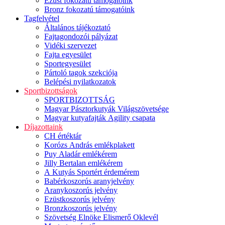
Ezüst fokozatú támogatóink
Bronz fokozatú támogatóink
Tagfelvétel
Általános tájékoztató
Fajtagondozói pályázat
Vidéki szervezet
Fajta egyesület
Sportegyesület
Pártoló tagok szekciója
Belépési nyilatkozatok
Sportbizottságok
SPORTBIZOTTSÁG
Magyar Pásztorkutyák Világszövetsége
Magyar kutyafajták Agility csapata
Díjazottaink
CH értéktár
Korózs András emlékplakett
Puy Aladár emlékérem
Jilly Bertalan emlékérem
A Kutyás Sportért érdemérem
Babérkoszorús aranyjelvény
Aranykoszorús jelvény
Ezüstkoszorús jelvény
Bronzkoszorús jelvény
Szövetség Elnöke Elismerő Oklevél