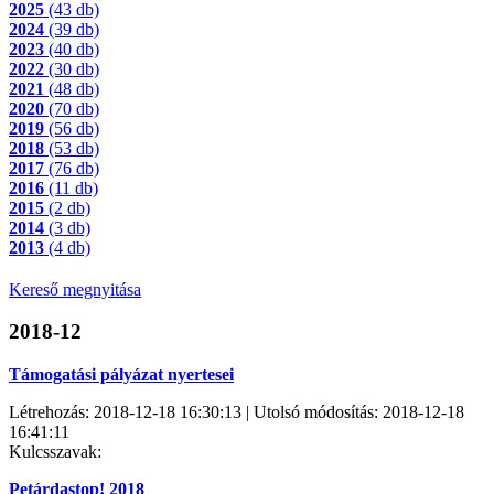
2025
(43 db)
2024
(39 db)
2023
(40 db)
2022
(30 db)
2021
(48 db)
2020
(70 db)
2019
(56 db)
2018
(53 db)
2017
(76 db)
2016
(11 db)
2015
(2 db)
2014
(3 db)
2013
(4 db)
Kereső megnyitása
2018-12
Támogatási pályázat nyertesei
Létrehozás: 2018-12-18 16:30:13 | Utolsó módosítás: 2018-12-18
16:41:11
Kulcsszavak:
Petárdastop! 2018