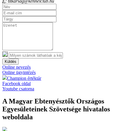
E:
titkarsag@kennelclub.hu
Küldés
Online nevezés
Online ügyintézés
Champion értéktár
Facebook oldal
Youtube csatorna
A Magyar Ebtenyésztők Országos
Egyesületeinek Szövetsége hivatalos
weboldala