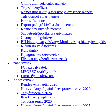
Online alombejelentés menete
Teljesítményfűzet
Német Juhászkutya törzskönyvezésének menete
Tulajdonjog átírás menete
Honosítás menete
Export pedigré kiváltásának menete
Kennelnév kiváltás menete
Szövetségi/Sportkártya ügyintézés
Champion ügyintézés
BH bizonyítvány és/vagy Munkavizsga bizonyítvány kiv
Kiállításra való nevezés
Kutyafajták
Fajtagondozó szervezetek
Elismert tenyésztői szervezetek
Szabályzatok
FCI szabályzatok
MEOESZ szabályzatok
Elnökségi határozatok
Rendezvények
Rendezvénynaptár 2026
Nemzeti kutyafajtaink éves pontversenye 2026
Tenyészszemle 2026
Rendezvénynaptár 2025
Tenyészszemle 2025
Nemzeti kutyafajtaink éves pontversenye 2025