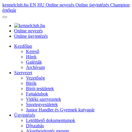
kennelclub.hu
EN
HU
Online nevezés
Online ügyintézés
Champion
értéktár
Online nevezés
Online ügyintézés
Kezdőlap
Kereső
Hírek
Galériák
Archívum
Szervezet
Vezetőség
Bírók
Bírói testületek
Fajtaklubok
Vidéki szervezetek
Sportegyesületek
Junior Handler és Gyermek kutyapár
Ügyintézés
Letölthető dokumentumok
Díjszabás
Alombejelentés menete