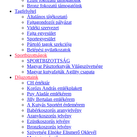
Ezüst fokozatú támogatóink
Bronz fokozatú támogatóink
Tagfelvétel
Általános tájékoztató
Fajtagondozói pályázat
Vidéki szervezet
Fajta egyesület
Sportegyesület
Pártoló tagok szekciója
Belépési nyilatkozatok
Sportbizottságok
SPORTBIZOTTSÁG
Magyar Pásztorkutyák Világszövetsége
Magyar kutyafajták Agility csapata
Díjazottaink
CH értéktár
Korózs András emlékplakett
Puy Aladár emlékérem
Jilly Bertalan emlékérem
A Kutyás Sportért érdemérem
Babérkoszorús aranyjelvény
Aranykoszorús jelvény
Ezüstkoszorús jelvény
Bronzkoszorús jelvény
Szövetség Elnöke Elismerő Oklevél