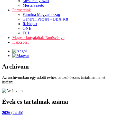
Mestertenyésztő
Mestervezető
Partnereink
Farmina Magyarország
Generali Petcare - DBX Kft
Rebiopet
ONE
FCI
Magyar kutyafajták Tanösvénye
Kapcsolat
Archívum
Az archívumban egy adottt évhez tartozó összes tartalamat lehet
listázni.
Évek és tartalmak száma
2026
(24 db)