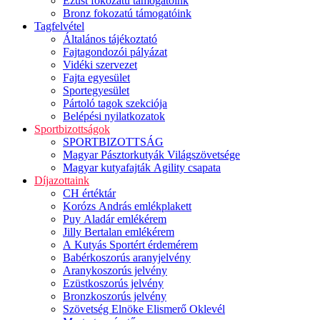
Ezüst fokozatú támogatóink
Bronz fokozatú támogatóink
Tagfelvétel
Általános tájékoztató
Fajtagondozói pályázat
Vidéki szervezet
Fajta egyesület
Sportegyesület
Pártoló tagok szekciója
Belépési nyilatkozatok
Sportbizottságok
SPORTBIZOTTSÁG
Magyar Pásztorkutyák Világszövetsége
Magyar kutyafajták Agility csapata
Díjazottaink
CH értéktár
Korózs András emlékplakett
Puy Aladár emlékérem
Jilly Bertalan emlékérem
A Kutyás Sportért érdemérem
Babérkoszorús aranyjelvény
Aranykoszorús jelvény
Ezüstkoszorús jelvény
Bronzkoszorús jelvény
Szövetség Elnöke Elismerő Oklevél