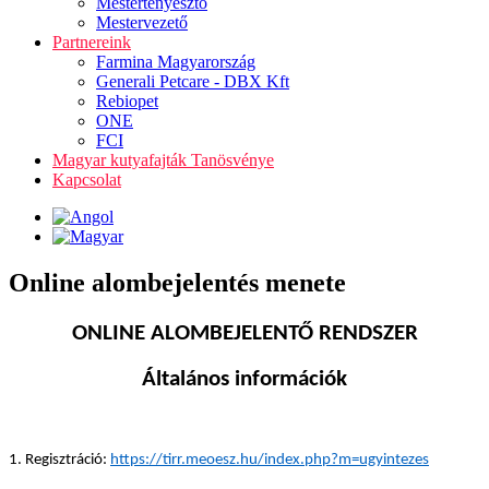
Mestertenyésztő
Mestervezető
Partnereink
Farmina Magyarország
Generali Petcare - DBX Kft
Rebiopet
ONE
FCI
Magyar kutyafajták Tanösvénye
Kapcsolat
Online alombejelentés menete
ONLINE ALOMBEJELENTŐ RENDSZER
Általános információk
1. Regisztráció:
https://tirr.meoesz.hu/index.php?m=ugyintezes