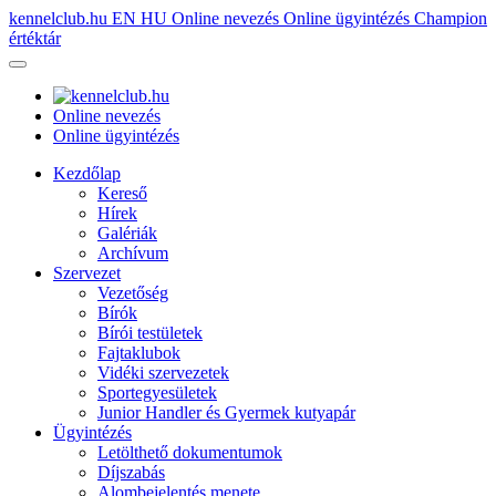
kennelclub.hu
EN
HU
Online nevezés
Online ügyintézés
Champion
értéktár
Online nevezés
Online ügyintézés
Kezdőlap
Kereső
Hírek
Galériák
Archívum
Szervezet
Vezetőség
Bírók
Bírói testületek
Fajtaklubok
Vidéki szervezetek
Sportegyesületek
Junior Handler és Gyermek kutyapár
Ügyintézés
Letölthető dokumentumok
Díjszabás
Alombejelentés menete