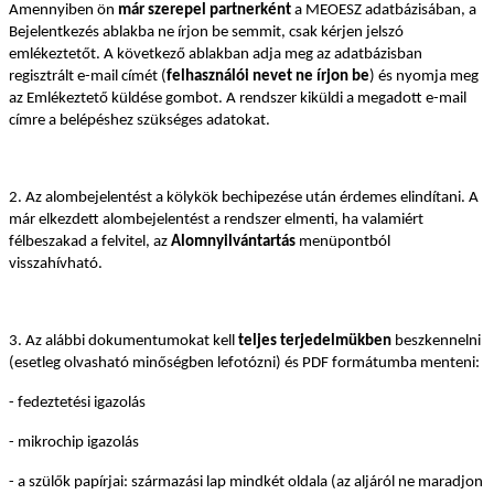
Amennyiben ön
már szerepel partnerként
a MEOESZ adatbázisában, a
Bejelentkezés ablakba ne írjon be semmit, csak kérjen jelszó
emlékeztetőt. A következő ablakban adja meg az adatbázisban
regisztrált e-mail címét (
felhasználói nevet ne írjon be
) és nyomja meg
az Emlékeztető küldése gombot. A rendszer kiküldi a megadott e-mail
címre a belépéshez szükséges adatokat.
2. Az alombejelentést a kölykök bechipezése után érdemes elindítani. A
már elkezdett alombejelentést a rendszer elmenti, ha valamiért
félbeszakad a felvitel, az
Alomnyilvántartás
menüpontból
visszahívható.
3. Az alábbi dokumentumokat kell
teljes terjedelmükben
beszkennelni
(esetleg olvasható minőségben lefotózni) és PDF formátumba menteni:
- fedeztetési igazolás
- mikrochip igazolás
- a szülők papírjai: származási lap mindkét oldala (az aljáról ne maradjon