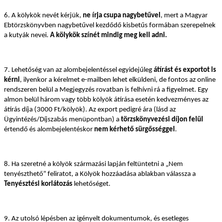
6. A kölykök nevét kérjük,
ne írja csupa nagybetűvel
, mert a Magyar
Ebtörzskönyvben nagybetűvel kezdődő kisbetűs formában szerepelnek
a kutyák nevei.
A kölykök színét mindig meg kell adni.
7. Lehetőség van az alombejelentéssel egyidejűleg
átírást és exportot is
kérni
, ilyenkor a kérelmet e-mailben lehet elküldeni, de fontos az online
rendszeren belül a Megjegyzés rovatban is felhívni rá a figyelmet. Egy
almon belül három vagy több kölyök átírása esetén kedvezményes az
átírás díja (3000 Ft/kölyök). Az export pedigré ára (lásd az
Ügyintézés/Díjszabás menüpontban) a
törzskönyvezési díjon felül
értendő és alombejelentéskor
nem kérhető sürgősséggel
.
8. Ha szeretné a kölyök származási lapján feltüntetni a „Nem
tenyészthető” feliratot, a Kölyök hozzáadása ablakban válassza a
Tenyésztési korlátozás
lehetőséget.
9. Az utolsó lépésben az igényelt dokumentumok, és esetleges