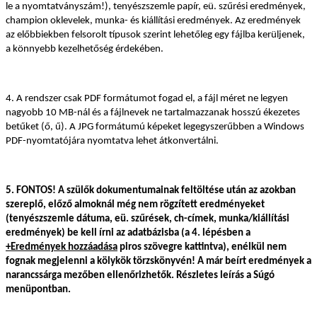
le a nyomtatványszám!), tenyészszemle papír, eü. szűrési eredmények,
champion oklevelek, munka- és kiállítási eredmények. Az eredmények
az előbbiekben felsorolt típusok szerint lehetőleg egy fájlba kerüljenek,
a könnyebb kezelhetőség érdekében.
4. A rendszer csak PDF formátumot fogad el, a fájl méret ne legyen
nagyobb 10 MB-nál és a fájlnevek ne tartalmazzanak hosszú ékezetes
betűket (ő, ű). A JPG formátumú képeket legegyszerűbben a Windows
PDF-nyomtatójára nyomtatva lehet átkonvertálni.
5. FONTOS! A szülők dokumentumainak feltöltése után az azokban
szereplő, előző almoknál még nem rögzített eredményeket
(tenyészszemle dátuma, eü. szűrések, ch-címek, munka/kiállítási
eredmények) be kell írni az adatbázisba (a 4. lépésben a
+Eredmények hozzáadása
piros szövegre kattintva), enélkül nem
fognak megjelenni a kölykök törzskönyvén! A már beírt eredmények a
narancssárga mezőben ellenőrizhetők. Részletes leírás a Súgó
menüpontban.