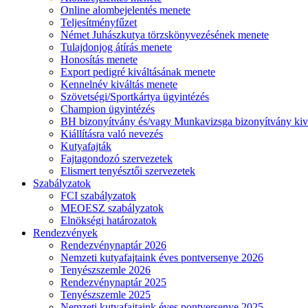
Online alombejelentés menete
Teljesítményfűzet
Német Juhászkutya törzskönyvezésének menete
Tulajdonjog átírás menete
Honosítás menete
Export pedigré kiváltásának menete
Kennelnév kiváltás menete
Szövetségi/Sportkártya ügyintézés
Champion ügyintézés
BH bizonyítvány és/vagy Munkavizsga bizonyítvány kiv
Kiállításra való nevezés
Kutyafajták
Fajtagondozó szervezetek
Elismert tenyésztői szervezetek
Szabályzatok
FCI szabályzatok
MEOESZ szabályzatok
Elnökségi határozatok
Rendezvények
Rendezvénynaptár 2026
Nemzeti kutyafajtaink éves pontversenye 2026
Tenyészszemle 2026
Rendezvénynaptár 2025
Tenyészszemle 2025
Nemzeti kutyafajtaink éves pontversenye 2025