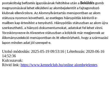
postaköltség befizetés igazolásának feltöltése után a
Beküldés
gomb
megnyomásával lehet elküldeni az alombejelentőt a fajtagondozó
klubnak ellenőrzésre. Az Alomnyilvántartás menüpontban az alom
státusza nyomon követhető, az esetleges hiánypótlás kérésről e-
mailben kap értesítést a tenyésztő. Hiánypótlás státuszban az alom újra
szerkeszthető, a hiányzó dokumentumokat, adatokat fel lehet vinni.
Törzskönyvezve és Kivezetve státuszban a kölykök már megjennek az
Állományszelekció menüpontban és itt ellenőrizhető, hogy a származási
lapon minden adat jól szerepel-e.
Utolsó módosítás: 2025-05-19 09:53:16 | Létrehozás: 2020-06-16
14:52:36
Kulcsszavak:
Rövid link:
https://www.kennelclub.hu/online alombejelentes