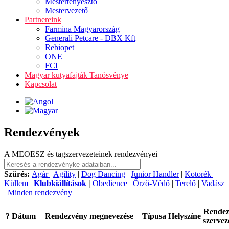
Mestertenyésztő
Mestervezető
Partnereink
Farmina Magyarország
Generali Petcare - DBX Kft
Rebiopet
ONE
FCI
Magyar kutyafajták Tanösvénye
Kapcsolat
Rendezvények
A MEOESZ és tagszervezeteinek rendezvényei
Szűrés:
Agár
|
Agility
|
Dog Dancing
|
Junior Handler
|
Kotorék
|
Küllem
|
Klubkiállítások
|
Obedience
|
Őrző-Védő
|
Terelő
|
Vadász
|
Minden rendezvény
Rende
?
Dátum
Rendezvény megnevezése
Típusa
Helyszíne
szervez