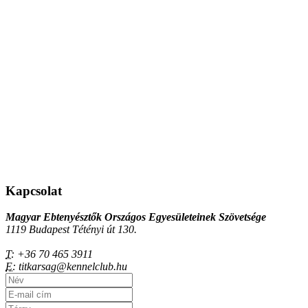
Kapcsolat
Magyar Ebtenyésztők Országos Egyesületeinek Szövetsége
1119 Budapest Tétényi út 130.
T:
+36 70 465 3911
E:
titkarsag@kennelclub.hu