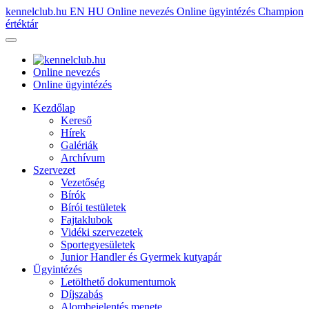
kennelclub.hu
EN
HU
Online nevezés
Online ügyintézés
Champion
értéktár
Online nevezés
Online ügyintézés
Kezdőlap
Kereső
Hírek
Galériák
Archívum
Szervezet
Vezetőség
Bírók
Bírói testületek
Fajtaklubok
Vidéki szervezetek
Sportegyesületek
Junior Handler és Gyermek kutyapár
Ügyintézés
Letölthető dokumentumok
Díjszabás
Alombejelentés menete