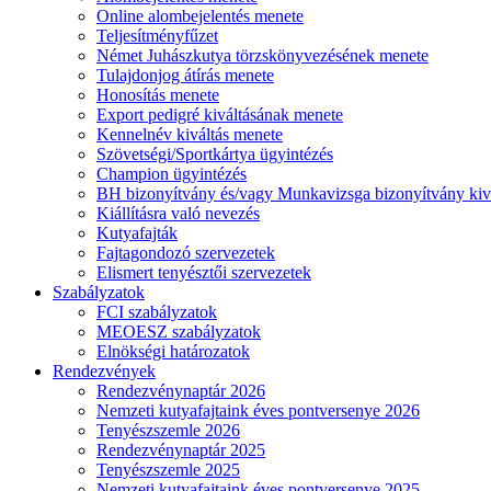
Online alombejelentés menete
Teljesítményfűzet
Német Juhászkutya törzskönyvezésének menete
Tulajdonjog átírás menete
Honosítás menete
Export pedigré kiváltásának menete
Kennelnév kiváltás menete
Szövetségi/Sportkártya ügyintézés
Champion ügyintézés
BH bizonyítvány és/vagy Munkavizsga bizonyítvány kiv
Kiállításra való nevezés
Kutyafajták
Fajtagondozó szervezetek
Elismert tenyésztői szervezetek
Szabályzatok
FCI szabályzatok
MEOESZ szabályzatok
Elnökségi határozatok
Rendezvények
Rendezvénynaptár 2026
Nemzeti kutyafajtaink éves pontversenye 2026
Tenyészszemle 2026
Rendezvénynaptár 2025
Tenyészszemle 2025
Nemzeti kutyafajtaink éves pontversenye 2025