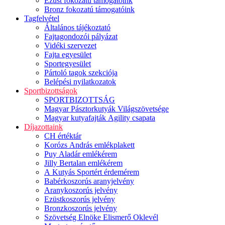
Ezüst fokozatú támogatóink
Bronz fokozatú támogatóink
Tagfelvétel
Általános tájékoztató
Fajtagondozói pályázat
Vidéki szervezet
Fajta egyesület
Sportegyesület
Pártoló tagok szekciója
Belépési nyilatkozatok
Sportbizottságok
SPORTBIZOTTSÁG
Magyar Pásztorkutyák Világszövetsége
Magyar kutyafajták Agility csapata
Díjazottaink
CH értéktár
Korózs András emlékplakett
Puy Aladár emlékérem
Jilly Bertalan emlékérem
A Kutyás Sportért érdemérem
Babérkoszorús aranyjelvény
Aranykoszorús jelvény
Ezüstkoszorús jelvény
Bronzkoszorús jelvény
Szövetség Elnöke Elismerő Oklevél