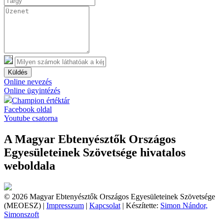
Küldés
Online nevezés
Online ügyintézés
Champion értéktár
Facebook oldal
Youtube csatorna
A Magyar Ebtenyésztők Országos
Egyesületeinek Szövetsége hivatalos
weboldala
© 2026 Magyar Ebtenyésztők Országos Egyesületeinek Szövetsége
(MEOESZ) |
Impresszum
|
Kapcsolat
| Készítette:
Simon Nándor,
Simonszoft