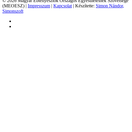
© 2026 Magyar Ebtenyésztők Országos Egyesületeinek Szövetsége
(MEOESZ) |
Impresszum
|
Kapcsolat
| Készítette:
Simon Nándor,
Simonszoft