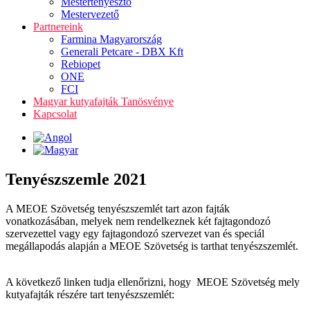
Mestertenyésztő
Mestervezető
Partnereink
Farmina Magyarország
Generali Petcare - DBX Kft
Rebiopet
ONE
FCI
Magyar kutyafajták Tanösvénye
Kapcsolat
Tenyészszemle 2021
A MEOE Szövetség tenyészszemlét tart azon fajták
vonatkozásában, melyek nem rendelkeznek két fajtagondozó
szervezettel vagy egy fajtagondozó szervezet van és speciál
megállapodás alapján a MEOE Szövetség is tarthat tenyészszemlét.
A következő linken tudja ellenőrizni, hogy MEOE Szövetség mely
kutyafajták részére tart tenyészszemlét: