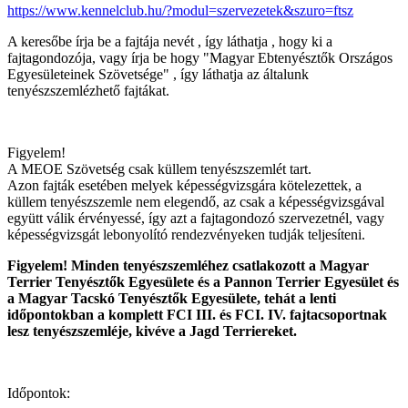
https://www.kennelclub.hu/?modul=szervezetek&szuro=ftsz
A keresőbe írja be a fajtája nevét , így láthatja , hogy ki a
fajtagondozója, vagy írja be hogy "Magyar Ebtenyésztők Országos
Egyesületeinek Szövetsége" , így láthatja az általunk
tenyészszemlézhető fajtákat.
Figyelem!
A MEOE Szövetség csak küllem tenyészszemlét tart.
Azon fajták esetében melyek képességvizsgára kötelezettek, a
küllem tenyészszemle nem elegendő, az csak a képességvizsgával
együtt válik érvényessé, így azt a fajtagondozó szervezetnél, vagy
képességvizsgát lebonyolító rendezvényeken tudják teljesíteni.
Figyelem! Minden tenyészszemléhez csatlakozott a Magyar
Terrier Tenyésztők Egyesülete és a Pannon Terrier Egyesület és
a Magyar Tacskó Tenyésztők Egyesülete, tehát a lenti
időpontokban a komplett FCI III. és FCI. IV. fajtacsoportnak
lesz tenyészszemléje, kivéve a Jagd Terriereket.
Időpontok: