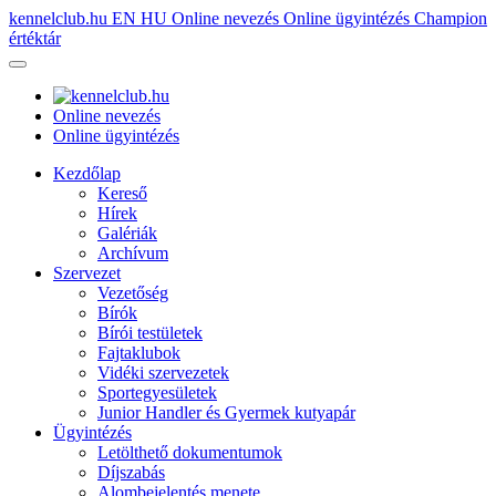
kennelclub.hu
EN
HU
Online nevezés
Online ügyintézés
Champion
értéktár
Online nevezés
Online ügyintézés
Kezdőlap
Kereső
Hírek
Galériák
Archívum
Szervezet
Vezetőség
Bírók
Bírói testületek
Fajtaklubok
Vidéki szervezetek
Sportegyesületek
Junior Handler és Gyermek kutyapár
Ügyintézés
Letölthető dokumentumok
Díjszabás
Alombejelentés menete