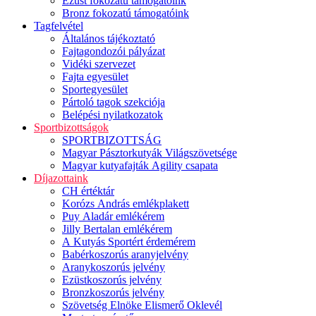
Ezüst fokozatú támogatóink
Bronz fokozatú támogatóink
Tagfelvétel
Általános tájékoztató
Fajtagondozói pályázat
Vidéki szervezet
Fajta egyesület
Sportegyesület
Pártoló tagok szekciója
Belépési nyilatkozatok
Sportbizottságok
SPORTBIZOTTSÁG
Magyar Pásztorkutyák Világszövetsége
Magyar kutyafajták Agility csapata
Díjazottaink
CH értéktár
Korózs András emlékplakett
Puy Aladár emlékérem
Jilly Bertalan emlékérem
A Kutyás Sportért érdemérem
Babérkoszorús aranyjelvény
Aranykoszorús jelvény
Ezüstkoszorús jelvény
Bronzkoszorús jelvény
Szövetség Elnöke Elismerő Oklevél