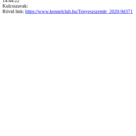
14:44:22
Kulcsszavak:
Rövid link:
https://www.kennelclub.hu/Tenyeszszemle_2020-9d371