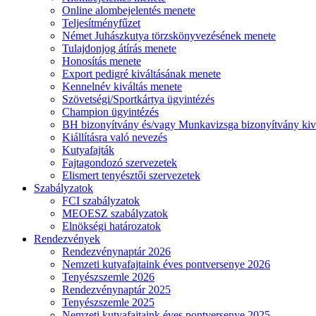
Online alombejelentés menete
Teljesítményfűzet
Német Juhászkutya törzskönyvezésének menete
Tulajdonjog átírás menete
Honosítás menete
Export pedigré kiváltásának menete
Kennelnév kiváltás menete
Szövetségi/Sportkártya ügyintézés
Champion ügyintézés
BH bizonyítvány és/vagy Munkavizsga bizonyítvány kiv
Kiállításra való nevezés
Kutyafajták
Fajtagondozó szervezetek
Elismert tenyésztői szervezetek
Szabályzatok
FCI szabályzatok
MEOESZ szabályzatok
Elnökségi határozatok
Rendezvények
Rendezvénynaptár 2026
Nemzeti kutyafajtaink éves pontversenye 2026
Tenyészszemle 2026
Rendezvénynaptár 2025
Tenyészszemle 2025
Nemzeti kutyafajtaink éves pontversenye 2025