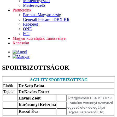
Mestertenyésztő
Mestervezető
Partnereink
Farmina Magyarország
Generali Petcare - DBX Kft
Rebiopet
ONE
FCI
Magyar kutyafajták Tanösvénye
Kapcsolat
SPORTBIZOTTSÁGOK
AGILITY SPORTBIZOTTSÁG
Elnök
Dr Szép Beáta
Tagok
Dr.Kovács Eszter
Havasi Zsolt
A tárgyévben FCI-MEOESZ
hivatalos versenyt szervező
Karácsonyi Krisztina
egyesületek delegáltjai
Kaszál Éva
(egyesületenként 1 fő).