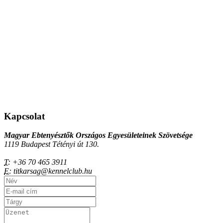
Kapcsolat
Magyar Ebtenyésztők Országos Egyesületeinek Szövetsége
1119 Budapest Tétényi út 130.
T:
+36 70 465 3911
E:
titkarsag@kennelclub.hu