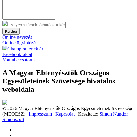
Küldés
Online nevezés
Online ügyintézés
Champion értéktár
Facebook oldal
Youtube csatorna
A Magyar Ebtenyésztők Országos
Egyesületeinek Szövetsége hivatalos
weboldala
© 2026 Magyar Ebtenyésztők Országos Egyesületeinek Szövetsége
(MEOESZ) |
Impresszum
|
Kapcsolat
| Készítette:
Simon Nándor,
Simonszoft