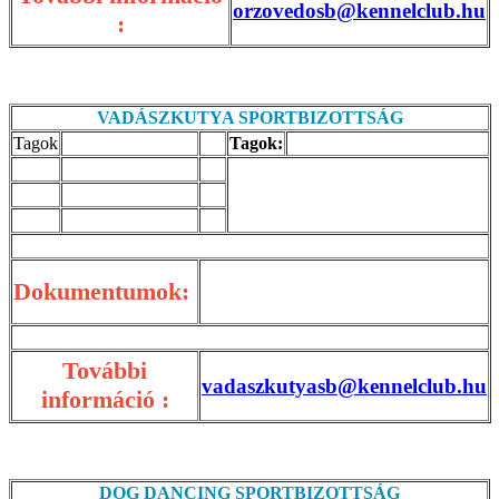
orzovedosb@kennelclub.hu
:
VADÁSZKUTYA SPORTBIZOTTSÁG
Tagok
Tagok:
Dokumentumok:
További
vadaszkutyasb@kennelclub.hu
információ :
DOG DANCING SPORTBIZOTTSÁG