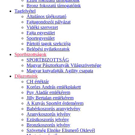
Ezüst fokozatú támogatóink
Bronz fokozatú támogatóink
Tagfelvétel
Általános tájékoztató
Fajtagondozói pályázat
Vidéki szervezet
Fajta egyesület
Sportegyesület
Pártoló tagok szekciója
Belépési nyilatkozatok
Sportbizottságok
SPORTBIZOTTSÁG
Magyar Pásztorkutyák Világszövetsége
Magyar kutyafajták Agility csapata
Díjazottaink
CH értéktár
Korózs András emlékplakett
Puy Aladár emlékérem
Jilly Bertalan emlékérem
A Kutyás Sportért érdemérem
Babérkoszorús aranyjelvény
Aranykoszorús jelvény
Ezüstkoszorús jelvény
Bronzkoszorús jelvény
Szövetség Elnöke Elismerő Oklevél