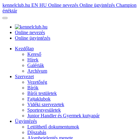
kennelclub.hu
EN
HU
Online nevezés
Online ügyintézés
Champion
értéktár
Online nevezés
Online ügyintézés
Kezdőlap
Kereső
Hírek
Galériák
Archívum
Szervezet
Vezetőség
Bírók
Bírói testületek
Fajtaklubok
Vidéki szervezetek
Sportegyesületek
Junior Handler és Gyermek kutyapár
Ügyintézés
Letölthető dokumentumok
Díjszabás
Alombejelentés menete