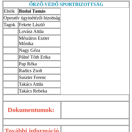
ŐRZŐ-VÉDŐ SPORTBIZOTTSÁG
Elnök
Budai Tamás
Operatív ügyinétézői bizottság
Tagok
Fekete László
Lovász Attila
Mészáros Eszter
Mónika
Nagy Géza
Pálné Tóth Erika
Pap Réka
Radics Zsolt
Suszter Ferenc
Takács Attila
Takács Rebeka
Dokumentumok:
További információ