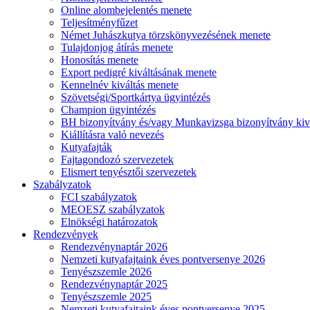
Online alombejelentés menete
Teljesítményfűzet
Német Juhászkutya törzskönyvezésének menete
Tulajdonjog átírás menete
Honosítás menete
Export pedigré kiváltásának menete
Kennelnév kiváltás menete
Szövetségi/Sportkártya ügyintézés
Champion ügyintézés
BH bizonyítvány és/vagy Munkavizsga bizonyítvány kiv
Kiállításra való nevezés
Kutyafajták
Fajtagondozó szervezetek
Elismert tenyésztői szervezetek
Szabályzatok
FCI szabályzatok
MEOESZ szabályzatok
Elnökségi határozatok
Rendezvények
Rendezvénynaptár 2026
Nemzeti kutyafajtaink éves pontversenye 2026
Tenyészszemle 2026
Rendezvénynaptár 2025
Tenyészszemle 2025
Nemzeti kutyafajtaink éves pontversenye 2025