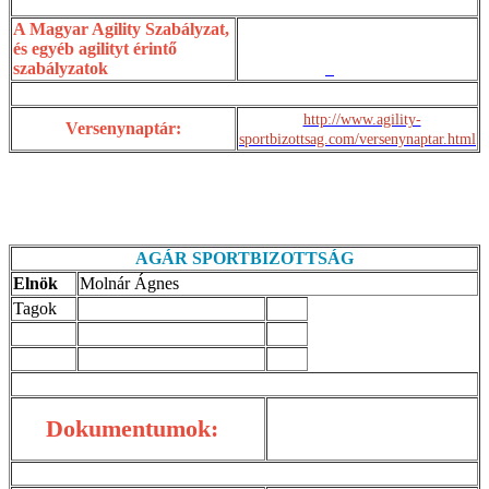
A Magyar Agility Szabályzat,
és egyéb agilityt érintő
szabályzatok
http://www.agility-
Versenynaptár:
sportbizottsag.com/versenynaptar.html
AGÁR SPORTBIZOTTSÁG
Elnök
Molnár Ágnes
Tagok
Dokumentumok: