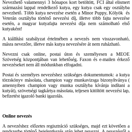
Nevezhető valamennyi 3 hónapos kort betöltött, FCI által elismert
származási lappal rendelkező kutya, egy kutya csak egy osztályba
nevezhető. Több kutya nevezése esetén a Minor Puppy, Kölyök és
Veterán osztályba történő nevezési díj, illetve több fajta nevezése
esetén, a magyar kutyafajta nevezési díja nem számolható első
kutyaként!
A kiállítási szabályzat értelmében a nevezés nem visszavonható,
másra nevezőre, illetve más kutya nevezésére át nem ruházható.
Nevezni csak online, postai úton és személyesen a MEOE
Szövetség központjában van lehetőség. Faxon és e-mailen érkező
nevezéseket nem áll módunkban elfogadni.
Postai és személyes nevezéshez szükséges dokumentumok: a kutya
törzskönyv másolata, champion vagy munkavizsga bizonyítványa (
amennyiben champion vagy munka osztályba kívánja indítani a
kutyát), szövetségi tagkártya másolata, teljesen kitöltött nevezési lap,
befizetést igazoló banki igazolás.
Online nevezés
A nevezéshez előzetes regisztráció szükséges, majd ezt követôen a
rendszerbe történő bejelentkezés után lehet nevezni. A nevezésről a