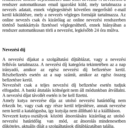
rendszer automatikusan email igazolást küld, mely tartalmazza a
nevezés adatait, ennek véglegesítését követően megerősítő e-mail
kerül kiküldésre, mely a nevezés végleges formáját tartalmazza. Az
online nevezés csak és kizárólag az online nevezési rendszerben
történő bankkártyás fizetéssel véglegesíthető, ennek hiányában a
rendszer automatikusan törli a nevezést, legkésőbb 24 óra múlva.
Nevezési díj
A nevezési díjakat a szolgáltatási díjtáblázat, vagy a nevezési
felhívás tartalmazza. A nevezési díj kategória tekintetében az a nap
irányadó, amikor az egész nevezési díj befizetésre kerül.
Részbefizetés esetén az a nap számít, amikor az egész összeg
befizetésre kerül.
Nevezését csak a teljes nevezési díj befizetése esetén tudjuk
elfogadni. A banki átutalás költségeit nem áll módunkban átvállalni.
A nevezési díjat távollét esetén is be kell fizetni.
Amely kutya nevezése díja az utolsó nevezési határidőig nem
érkezik be, vagy csak egy része kerül teljesítésre, annak nevezése
nem kerül a katalógusba, így kutyája nem állítható ki a kiállításon.
Nevezett kutya osztályok közötti átsorolására kizárólag az utolsó
nevezési határidőig van mód, az átsorolás mindenesetben
díjköteles, aktuális díját a szolgáltatások díjtáblázatában találja.