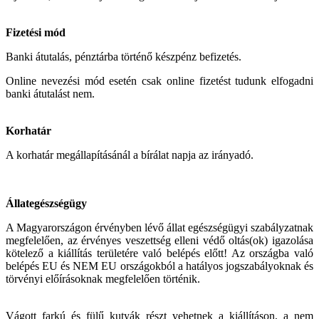
Fizetési mód
Banki átutalás, pénztárba történő készpénz befizetés.
Online nevezési mód esetén csak online fizetést tudunk elfogadni
banki átutalást nem.
Korhatár
A korhatár megállapításánál a bírálat napja az irányadó.
Állategészségügy
A Magyarországon érvényben lévő állat egészségügyi szabályzatnak
megfelelően, az érvényes veszettség elleni védő oltás(ok) igazolása
kötelező a kiállítás területére való belépés előtt! Az országba való
belépés EU és NEM EU országokból a hatályos jogszabályoknak és
törvényi előírásoknak megfelelően történik.
Vágott farkú és fülű kutyák részt vehetnek a kiállításon, a nem