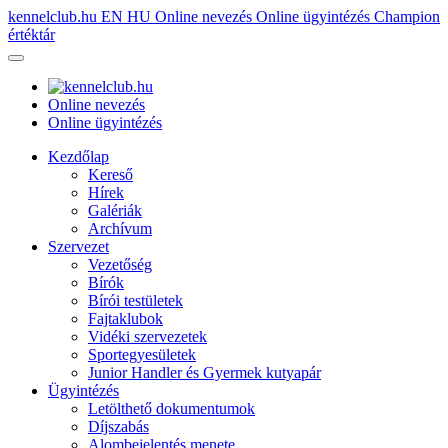
kennelclub.hu
EN
HU
Online nevezés
Online ügyintézés
Champion
értéktár
Online nevezés
Online ügyintézés
Kezdőlap
Kereső
Hírek
Galériák
Archívum
Szervezet
Vezetőség
Bírók
Bírói testületek
Fajtaklubok
Vidéki szervezetek
Sportegyesületek
Junior Handler és Gyermek kutyapár
Ügyintézés
Letölthető dokumentumok
Díjszabás
Alombejelentés menete