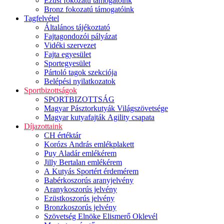
Ezüst fokozatú támogatóink
Bronz fokozatú támogatóink
Tagfelvétel
Általános tájékoztató
Fajtagondozói pályázat
Vidéki szervezet
Fajta egyesület
Sportegyesület
Pártoló tagok szekciója
Belépési nyilatkozatok
Sportbizottságok
SPORTBIZOTTSÁG
Magyar Pásztorkutyák Világszövetsége
Magyar kutyafajták Agility csapata
Díjazottaink
CH értéktár
Korózs András emlékplakett
Puy Aladár emlékérem
Jilly Bertalan emlékérem
A Kutyás Sportért érdemérem
Babérkoszorús aranyjelvény
Aranykoszorús jelvény
Ezüstkoszorús jelvény
Bronzkoszorús jelvény
Szövetség Elnöke Elismerő Oklevél