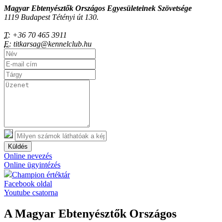
Magyar Ebtenyésztők Országos Egyesületeinek Szövetsége
1119 Budapest Tétényi út 130.
T:
+36 70 465 3911
E:
titkarsag@kennelclub.hu
Küldés
Online nevezés
Online ügyintézés
Champion értéktár
Facebook oldal
Youtube csatorna
A Magyar Ebtenyésztők Országos