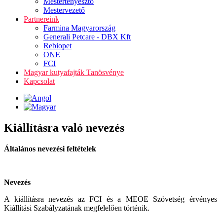
Mestertenyésztő
Mestervezető
Partnereink
Farmina Magyarország
Generali Petcare - DBX Kft
Rebiopet
ONE
FCI
Magyar kutyafajták Tanösvénye
Kapcsolat
Kiállításra való nevezés
Általános nevezési feltételek
Nevezés
A kiállításra nevezés az FCI és a MEOE Szövetség érvényes
Kiállítási Szabályzatának megfelelően történik.