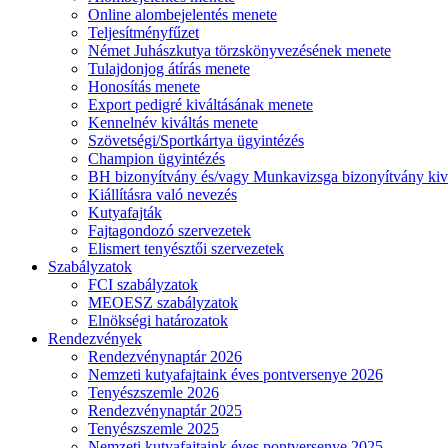
Online alombejelentés menete
Teljesítményfűzet
Német Juhászkutya törzskönyvezésének menete
Tulajdonjog átírás menete
Honosítás menete
Export pedigré kiváltásának menete
Kennelnév kiváltás menete
Szövetségi/Sportkártya ügyintézés
Champion ügyintézés
BH bizonyítvány és/vagy Munkavizsga bizonyítvány kiv
Kiállításra való nevezés
Kutyafajták
Fajtagondozó szervezetek
Elismert tenyésztői szervezetek
Szabályzatok
FCI szabályzatok
MEOESZ szabályzatok
Elnökségi határozatok
Rendezvények
Rendezvénynaptár 2026
Nemzeti kutyafajtaink éves pontversenye 2026
Tenyészszemle 2026
Rendezvénynaptár 2025
Tenyészszemle 2025
Nemzeti kutyafajtaink éves pontversenye 2025