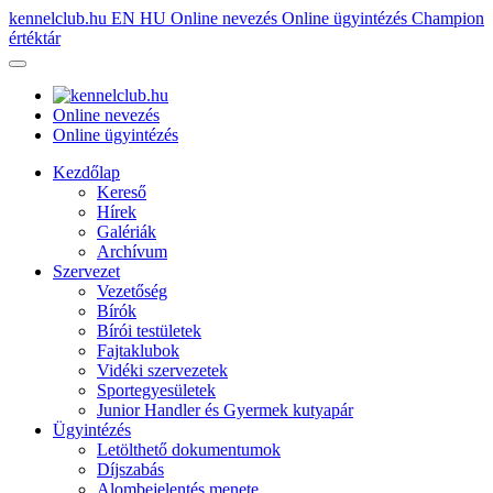
kennelclub.hu
EN
HU
Online nevezés
Online ügyintézés
Champion
értéktár
Online nevezés
Online ügyintézés
Kezdőlap
Kereső
Hírek
Galériák
Archívum
Szervezet
Vezetőség
Bírók
Bírói testületek
Fajtaklubok
Vidéki szervezetek
Sportegyesületek
Junior Handler és Gyermek kutyapár
Ügyintézés
Letölthető dokumentumok
Díjszabás
Alombejelentés menete