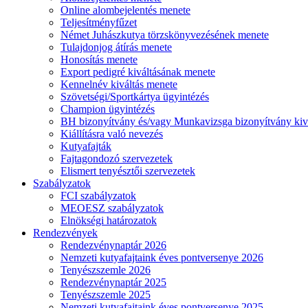
Online alombejelentés menete
Teljesítményfűzet
Német Juhászkutya törzskönyvezésének menete
Tulajdonjog átírás menete
Honosítás menete
Export pedigré kiváltásának menete
Kennelnév kiváltás menete
Szövetségi/Sportkártya ügyintézés
Champion ügyintézés
BH bizonyítvány és/vagy Munkavizsga bizonyítvány kiv
Kiállításra való nevezés
Kutyafajták
Fajtagondozó szervezetek
Elismert tenyésztői szervezetek
Szabályzatok
FCI szabályzatok
MEOESZ szabályzatok
Elnökségi határozatok
Rendezvények
Rendezvénynaptár 2026
Nemzeti kutyafajtaink éves pontversenye 2026
Tenyészszemle 2026
Rendezvénynaptár 2025
Tenyészszemle 2025
Nemzeti kutyafajtaink éves pontversenye 2025