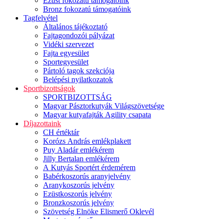
Ezüst fokozatú támogatóink
Bronz fokozatú támogatóink
Tagfelvétel
Általános tájékoztató
Fajtagondozói pályázat
Vidéki szervezet
Fajta egyesület
Sportegyesület
Pártoló tagok szekciója
Belépési nyilatkozatok
Sportbizottságok
SPORTBIZOTTSÁG
Magyar Pásztorkutyák Világszövetsége
Magyar kutyafajták Agility csapata
Díjazottaink
CH értéktár
Korózs András emlékplakett
Puy Aladár emlékérem
Jilly Bertalan emlékérem
A Kutyás Sportért érdemérem
Babérkoszorús aranyjelvény
Aranykoszorús jelvény
Ezüstkoszorús jelvény
Bronzkoszorús jelvény
Szövetség Elnöke Elismerő Oklevél