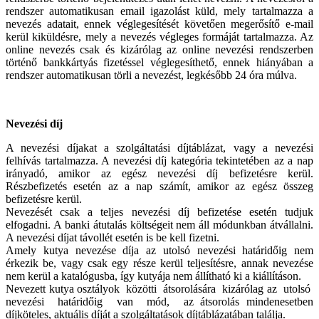
rendszer automatikusan email igazolást küld, mely tartalmazza a
nevezés adatait, ennek véglegesítését követően megerősítő e-mail
kerül kiküldésre, mely a nevezés végleges formáját tartalmazza. Az
online nevezés csak és kizárólag az online nevezési rendszerben
történő bankkártyás fizetéssel véglegesíthető, ennek hiányában a
rendszer automatikusan törli a nevezést, legkésőbb 24 óra múlva.
Nevezési díj
A nevezési díjakat a szolgáltatási díjtáblázat, vagy a nevezési
felhívás tartalmazza. A nevezési díj kategória tekintetében az a nap
irányadó, amikor az egész nevezési díj befizetésre kerül.
Részbefizetés esetén az a nap számít, amikor az egész összeg
befizetésre kerül.
Nevezését csak a teljes nevezési díj befizetése esetén tudjuk
elfogadni. A banki átutalás költségeit nem áll módunkban átvállalni.
A nevezési díjat távollét esetén is be kell fizetni.
Amely kutya nevezése díja az utolsó nevezési határidőig nem
érkezik be, vagy csak egy része kerül teljesítésre, annak nevezése
nem kerül a katalógusba, így kutyája nem állítható ki a kiállításon.
Nevezett kutya osztályok közötti átsorolására kizárólag az utolsó
nevezési határidőig van mód, az átsorolás mindenesetben
díjköteles, aktuális díját a szolgáltatások díjtáblázatában találja.