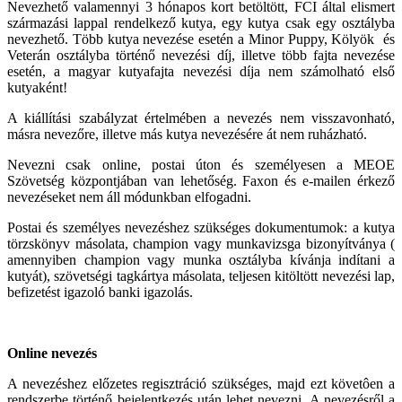
Nevezhető valamennyi 3 hónapos kort betöltött, FCI által elismert
származási lappal rendelkező kutya, egy kutya csak egy osztályba
nevezhető. Több kutya nevezése esetén a Minor Puppy, Kölyök és
Veterán osztályba történő nevezési díj, illetve több fajta nevezése
esetén, a magyar kutyafajta nevezési díja nem számolható első
kutyaként!
A kiállítási szabályzat értelmében a nevezés nem visszavonható,
másra nevezőre, illetve más kutya nevezésére át nem ruházható.
Nevezni csak online, postai úton és személyesen a MEOE
Szövetség központjában van lehetőség. Faxon és e-mailen érkező
nevezéseket nem áll módunkban elfogadni.
Postai és személyes nevezéshez szükséges dokumentumok: a kutya
törzskönyv másolata, champion vagy munkavizsga bizonyítványa (
amennyiben champion vagy munka osztályba kívánja indítani a
kutyát), szövetségi tagkártya másolata, teljesen kitöltött nevezési lap,
befizetést igazoló banki igazolás.
Online nevezés
A nevezéshez előzetes regisztráció szükséges, majd ezt követôen a
rendszerbe történő bejelentkezés után lehet nevezni. A nevezésről a