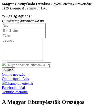
Magyar Ebtenyésztők Országos Egyesületeinek Szövetsége
1119 Budapest Tétényi út 130.
T:
+36 70 465 3911
E:
titkarsag@kennelclub.hu
Küldés
Online nevezés
Online ügyintézés
Champion értéktár
Facebook oldal
Youtube csatorna
A Magyar Ebtenyésztők Országos