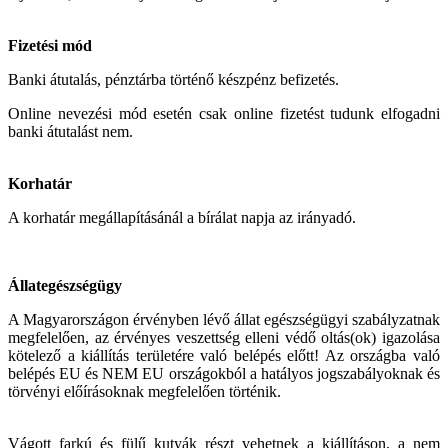
Fizetési mód
Banki átutalás, pénztárba történő készpénz befizetés.
Online nevezési mód esetén csak online fizetést tudunk elfogadni
banki átutalást nem.
Korhatár
A korhatár megállapításánál a bírálat napja az irányadó.
Állategészségügy
A Magyarországon érvényben lévő állat egészségügyi szabályzatnak
megfelelően, az érvényes veszettség elleni védő oltás(ok) igazolása
kötelező a kiállítás területére való belépés előtt! Az országba való
belépés EU és NEM EU országokból a hatályos jogszabályoknak és
törvényi előírásoknak megfelelően történik.
Vágott farkú és fülű kutyák részt vehetnek a kiállításon, a nem