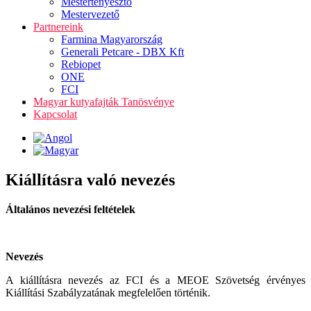
Mestertenyésztő
Mestervezető
Partnereink
Farmina Magyarország
Generali Petcare - DBX Kft
Rebiopet
ONE
FCI
Magyar kutyafajták Tanösvénye
Kapcsolat
Kiállításra való nevezés
Általános nevezési feltételek
Nevezés
A kiállításra nevezés az FCI és a MEOE Szövetség érvényes
Kiállítási Szabályzatának megfelelően történik.