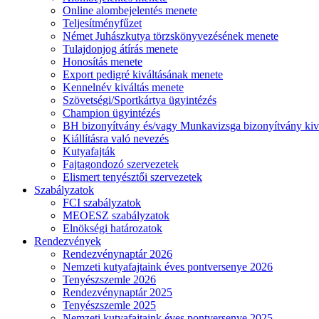
Online alombejelentés menete
Teljesítményfűzet
Német Juhászkutya törzskönyvezésének menete
Tulajdonjog átírás menete
Honosítás menete
Export pedigré kiváltásának menete
Kennelnév kiváltás menete
Szövetségi/Sportkártya ügyintézés
Champion ügyintézés
BH bizonyítvány és/vagy Munkavizsga bizonyítvány kiv
Kiállításra való nevezés
Kutyafajták
Fajtagondozó szervezetek
Elismert tenyésztői szervezetek
Szabályzatok
FCI szabályzatok
MEOESZ szabályzatok
Elnökségi határozatok
Rendezvények
Rendezvénynaptár 2026
Nemzeti kutyafajtaink éves pontversenye 2026
Tenyészszemle 2026
Rendezvénynaptár 2025
Tenyészszemle 2025
Nemzeti kutyafajtaink éves pontversenye 2025