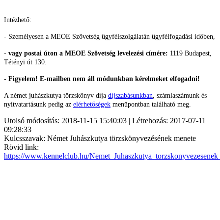
Intézhető:
- Személyesen a MEOE Szövetség ügyfélszolgálatán ügyfélfogadási időben,
-
vagy postai úton a MEOE Szövetség levelezési címére:
1119 Budapest,
Tétényi út 130.
- Figyelem! E-mailben nem áll módunkban kérelmeket elfogadni!
A német juhászkutya törzskönyv díja
díjszabásunkban
, számlaszámunk és
nyitvatartásunk pedig az
elérhetőségek
menüpontban található meg.
Utolsó módosítás: 2018-11-15 15:40:03 | Létrehozás: 2017-07-11
09:28:33
Kulcsszavak: Német Juhászkutya törzskönyvezésének menete
Rövid link:
https://www.kennelclub.hu/Nemet_Juhaszkutya_torzskonyvezesenek