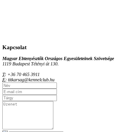
Kapcsolat
Magyar Ebtenyésztők Országos Egyesületeinek Szövetsége
1119 Budapest Tétényi út 130.
T:
+36 70 465 3911
E:
titkarsag@kennelclub.hu