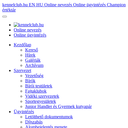
kennelclub.hu
EN
HU
Online nevezés
Online ügyintézés
Champion
értéktár
Online nevezés
Online ügyintézés
Kezdőlap
Kereső
Hírek
Galériák
Archívum
Szervezet
Vezetőség
Bírók
Bírói testületek
Fajtaklubok
Vidéki szervezetek
Sportegyesületek
Junior Handler és Gyermek kutyapár
Ügyintézés
Letölthető dokumentumok
Díjszabás
Alombejelentés menete