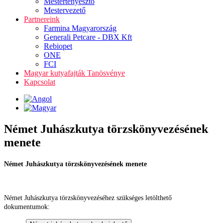
Mestertenyésztő
Mestervezető
Partnereink
Farmina Magyarország
Generali Petcare - DBX Kft
Rebiopet
ONE
FCI
Magyar kutyafajták Tanösvénye
Kapcsolat
Német Juhászkutya törzskönyvezésének
menete
Német Juhászkutya törzskönyvezésének menete
Német Juhászkutya törzskönyvezéséhez szükséges letölthető
dokumentumok: