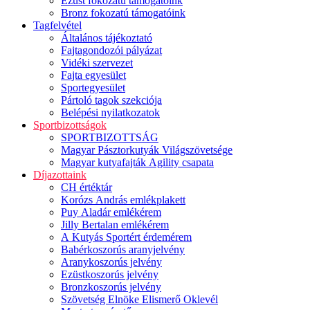
Ezüst fokozatú támogatóink
Bronz fokozatú támogatóink
Tagfelvétel
Általános tájékoztató
Fajtagondozói pályázat
Vidéki szervezet
Fajta egyesület
Sportegyesület
Pártoló tagok szekciója
Belépési nyilatkozatok
Sportbizottságok
SPORTBIZOTTSÁG
Magyar Pásztorkutyák Világszövetsége
Magyar kutyafajták Agility csapata
Díjazottaink
CH értéktár
Korózs András emlékplakett
Puy Aladár emlékérem
Jilly Bertalan emlékérem
A Kutyás Sportért érdemérem
Babérkoszorús aranyjelvény
Aranykoszorús jelvény
Ezüstkoszorús jelvény
Bronzkoszorús jelvény
Szövetség Elnöke Elismerő Oklevél