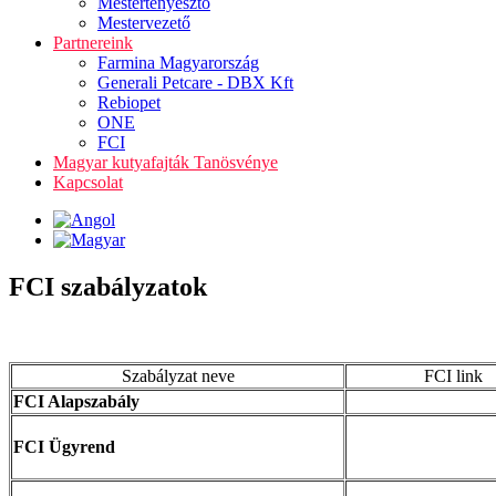
Mestertenyésztő
Mestervezető
Partnereink
Farmina Magyarország
Generali Petcare - DBX Kft
Rebiopet
ONE
FCI
Magyar kutyafajták Tanösvénye
Kapcsolat
FCI szabályzatok
Szabályzat neve
FCI link
FCI Alapszabály
FCI Ügyrend