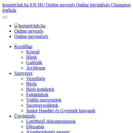
kennelclub.hu
EN
HU
Online nevezés
Online ügyintézés
Champion
értéktár
Online nevezés
Online ügyintézés
Kezdőlap
Kereső
Hírek
Galériák
Archívum
Szervezet
Vezetőség
Bírók
Bírói testületek
Fajtaklubok
Vidéki szervezetek
Sportegyesületek
Junior Handler és Gyermek kutyapár
Ügyintézés
Letölthető dokumentumok
Díjszabás
Alombejelentés menete