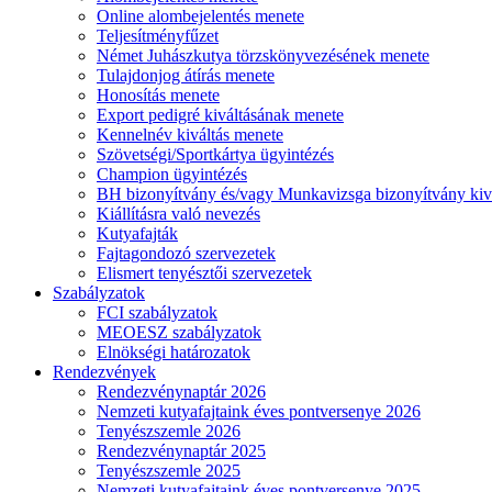
Online alombejelentés menete
Teljesítményfűzet
Német Juhászkutya törzskönyvezésének menete
Tulajdonjog átírás menete
Honosítás menete
Export pedigré kiváltásának menete
Kennelnév kiváltás menete
Szövetségi/Sportkártya ügyintézés
Champion ügyintézés
BH bizonyítvány és/vagy Munkavizsga bizonyítvány kiv
Kiállításra való nevezés
Kutyafajták
Fajtagondozó szervezetek
Elismert tenyésztői szervezetek
Szabályzatok
FCI szabályzatok
MEOESZ szabályzatok
Elnökségi határozatok
Rendezvények
Rendezvénynaptár 2026
Nemzeti kutyafajtaink éves pontversenye 2026
Tenyészszemle 2026
Rendezvénynaptár 2025
Tenyészszemle 2025
Nemzeti kutyafajtaink éves pontversenye 2025