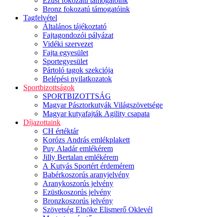
Ezüst fokozatú támogatóink
Bronz fokozatú támogatóink
Tagfelvétel
Általános tájékoztató
Fajtagondozói pályázat
Vidéki szervezet
Fajta egyesület
Sportegyesület
Pártoló tagok szekciója
Belépési nyilatkozatok
Sportbizottságok
SPORTBIZOTTSÁG
Magyar Pásztorkutyák Világszövetsége
Magyar kutyafajták Agility csapata
Díjazottaink
CH értéktár
Korózs András emlékplakett
Puy Aladár emlékérem
Jilly Bertalan emlékérem
A Kutyás Sportért érdemérem
Babérkoszorús aranyjelvény
Aranykoszorús jelvény
Ezüstkoszorús jelvény
Bronzkoszorús jelvény
Szövetség Elnöke Elismerő Oklevél