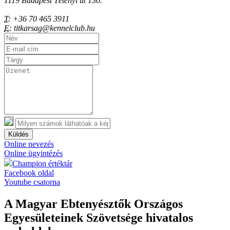
1119 Budapest Tétényi út 130.
T:
+36 70 465 3911
E:
titkarsag@kennelclub.hu
Küldés
Online nevezés
Online ügyintézés
Champion értéktár
Facebook oldal
Youtube csatorna
A Magyar Ebtenyésztők Országos
Egyesületeinek Szövetsége hivatalos