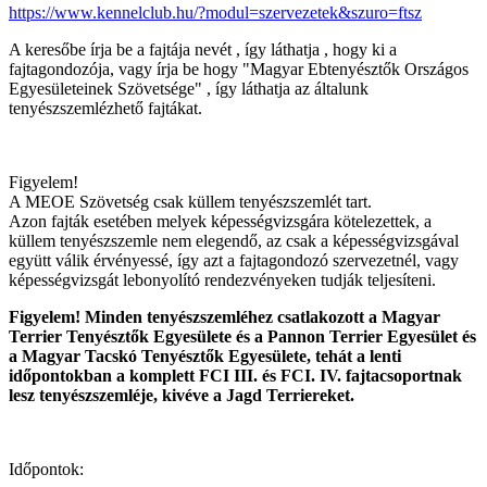
https://www.kennelclub.hu/?modul=szervezetek&szuro=ftsz
A keresőbe írja be a fajtája nevét , így láthatja , hogy ki a
fajtagondozója, vagy írja be hogy "Magyar Ebtenyésztők Országos
Egyesületeinek Szövetsége" , így láthatja az általunk
tenyészszemlézhető fajtákat.
Figyelem!
A MEOE Szövetség csak küllem tenyészszemlét tart.
Azon fajták esetében melyek képességvizsgára kötelezettek, a
küllem tenyészszemle nem elegendő, az csak a képességvizsgával
együtt válik érvényessé, így azt a fajtagondozó szervezetnél, vagy
képességvizsgát lebonyolító rendezvényeken tudják teljesíteni.
Figyelem! Minden tenyészszemléhez csatlakozott a Magyar
Terrier Tenyésztők Egyesülete és a Pannon Terrier Egyesület és
a Magyar Tacskó Tenyésztők Egyesülete, tehát a lenti
időpontokban a komplett FCI III. és FCI. IV. fajtacsoportnak
lesz tenyészszemléje, kivéve a Jagd Terriereket.
Időpontok: