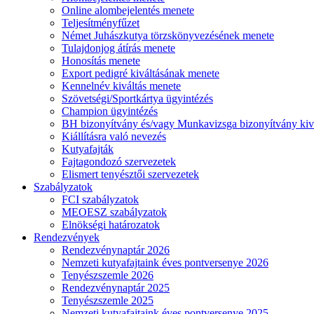
Online alombejelentés menete
Teljesítményfűzet
Német Juhászkutya törzskönyvezésének menete
Tulajdonjog átírás menete
Honosítás menete
Export pedigré kiváltásának menete
Kennelnév kiváltás menete
Szövetségi/Sportkártya ügyintézés
Champion ügyintézés
BH bizonyítvány és/vagy Munkavizsga bizonyítvány kiv
Kiállításra való nevezés
Kutyafajták
Fajtagondozó szervezetek
Elismert tenyésztői szervezetek
Szabályzatok
FCI szabályzatok
MEOESZ szabályzatok
Elnökségi határozatok
Rendezvények
Rendezvénynaptár 2026
Nemzeti kutyafajtaink éves pontversenye 2026
Tenyészszemle 2026
Rendezvénynaptár 2025
Tenyészszemle 2025
Nemzeti kutyafajtaink éves pontversenye 2025