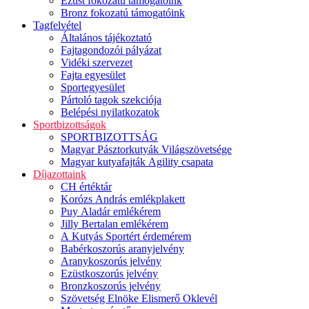
Ezüst fokozatú támogatóink
Bronz fokozatú támogatóink
Tagfelvétel
Általános tájékoztató
Fajtagondozói pályázat
Vidéki szervezet
Fajta egyesület
Sportegyesület
Pártoló tagok szekciója
Belépési nyilatkozatok
Sportbizottságok
SPORTBIZOTTSÁG
Magyar Pásztorkutyák Világszövetsége
Magyar kutyafajták Agility csapata
Díjazottaink
CH értéktár
Korózs András emlékplakett
Puy Aladár emlékérem
Jilly Bertalan emlékérem
A Kutyás Sportért érdemérem
Babérkoszorús aranyjelvény
Aranykoszorús jelvény
Ezüstkoszorús jelvény
Bronzkoszorús jelvény
Szövetség Elnöke Elismerő Oklevél