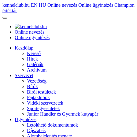
kennelclub.hu
EN
HU
Online nevezés
Online ügyintézés
Champion
értéktár
Online nevezés
Online ügyintézés
Kezdőlap
Kereső
Hírek
Galériák
Archívum
Szervezet
Vezetőség
Bírók
Bírói testületek
Fajtaklubok
Vidéki szervezetek
Sportegyesületek
Junior Handler és Gyermek kutyapár
Ügyintézés
Letölthető dokumentumok
Díjszabás
Alombejelentés menete