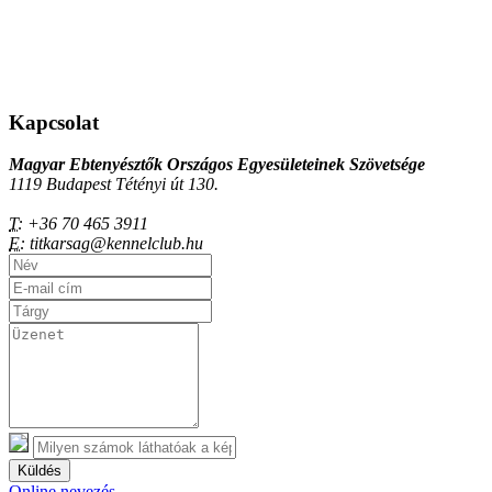
Kapcsolat
Magyar Ebtenyésztők Országos Egyesületeinek Szövetsége
1119 Budapest Tétényi út 130.
T:
+36 70 465 3911
E:
titkarsag@kennelclub.hu
Küldés
Online nevezés