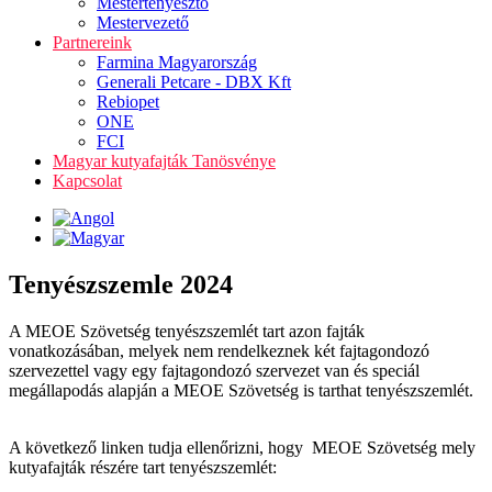
Mestertenyésztő
Mestervezető
Partnereink
Farmina Magyarország
Generali Petcare - DBX Kft
Rebiopet
ONE
FCI
Magyar kutyafajták Tanösvénye
Kapcsolat
Tenyészszemle 2024
A MEOE Szövetség tenyészszemlét tart azon fajták
vonatkozásában, melyek nem rendelkeznek két fajtagondozó
szervezettel vagy egy fajtagondozó szervezet van és speciál
megállapodás alapján a MEOE Szövetség is tarthat tenyészszemlét.
A következő linken tudja ellenőrizni, hogy MEOE Szövetség mely
kutyafajták részére tart tenyészszemlét: