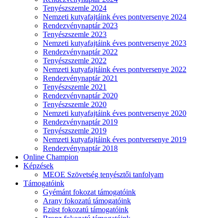
Tenyészszemle 2024
Nemzeti kutyafajtáink éves pontversenye 2024
Rendezvénynaptár 2023
Tenyészszemle 2023
Nemzeti kutyafajtáink éves pontversenye 2023
Rendezvénynaptár 2022
Tenyészszemle 2022
Nemzeti kutyafajtáink éves pontversenye 2022
Rendezvénynaptár 2021
Tenyészszemle 2021
Rendezvénynaptár 2020
Tenyészszemle 2020
Nemzeti kutyafajtáink éves pontversenye 2020
Rendezvénynaptár 2019
Tenyészszemle 2019
Nemzeti kutyafajtáink éves pontversenye 2019
Rendezvénynaptár 2018
Online Champion
Képzések
MEOE Szövetség tenyésztői tanfolyam
Támogatóink
Gyémánt fokozat támogatóink
Arany fokozatú támogatóink
Ezüst fokozatú támogatóink