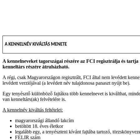
A KENNELNÉV KIVÁLTÁS MENETE
A kennelneveket tagországai részére az FCI regisztrálja és tartja
kenneltárs részére átruházható.
A régi, csak Magyarországon regisztrált, FCI által nem levédett kenn
levédett verziójával (a levédett név tulajdonosa panaszt nyújt be).
Egy tenyésztő különböző fajtákra több kennelnevet is kiválthat, min
van kenneltárs(ak) felvételére is.
A kennelnév kiváltás feltételei:
magyarországi állandó lakcím
betöltött 18. éves életkor
legalább egy, a tenyészteni kívánt fajtába tartozó, törzskönyve
FELIR szám