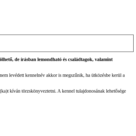
ökölhető, de írásban lemondható és családtagok, valamint
A nem levédett kennelnév akkor is megszűnik, ha ütközésbe kerül a
(ka)t kíván törzskönyveztetni. A kennel tulajdonosának lehetősége