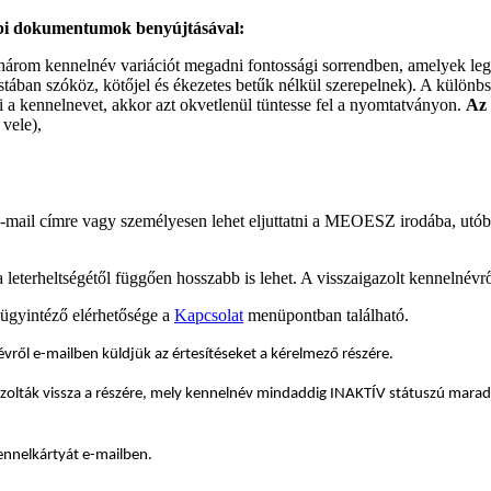
bbi dokumentumok benyújtásával:
ű három kennelnév variációt megadni fontossági sorrendben, amelyek le
 listában szóköz, kötőjel és ékezetes betűk nélkül szerepelnek). A különb
i a kennelnevet, akkor azt okvetlenül tüntesse fel a nyomtatványon.
Az 
vele),
-mail címre vagy személyesen lehet eljuttatni a MEOESZ irodába, utób
leterheltségétől függően hosszabb is lehet. A visszaigazolt kennelnévrő
 ügyintéző elérhetősége a
Kapcsolat
menüpontban található.
lnévről e-mailben küldjük az értesítéseket a kérelmező részére.
azolták vissza a részére, mely kennelnév mindaddig INAKTÍV státuszú marad
ennelkártyát e-mailben.