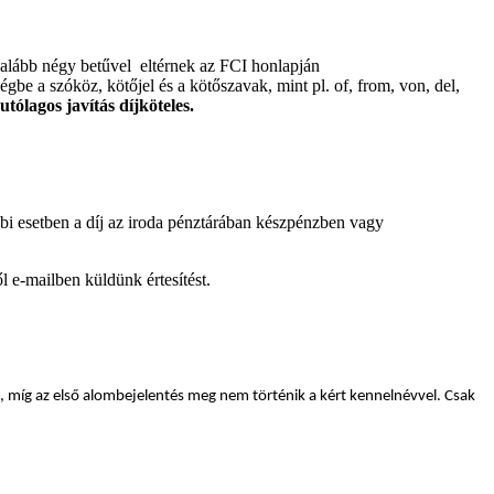
galább négy betűvel eltérnek az FCI honlapján
ségbe a szóköz, kötőjel és a kötőszavak, mint pl. of, from, von, del,
utólagos javítás díjköteles.
bi esetben a díj az iroda pénztárában készpénzben vagy
l e-mailben küldünk értesítést.
, míg az első alombejelentés meg nem történik a kért kennelnévvel. Csak