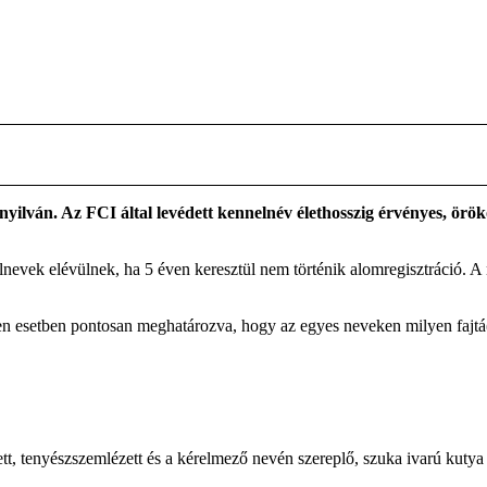
 nyilván. Az FCI által levédett kennelnév élethosszig érvényes, ör
elnevek elévülnek, ha 5 éven keresztül nem történik alomregisztráció. 
den esetben pontosan meghatározva, hogy az egyes neveken milyen fajtá
zett, tenyészszemlézett és a kérelmező nevén szereplő, szuka ivarú kutya