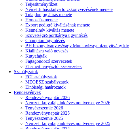
Teljesítményfűzet
Német Juhászkutya törzskönyvezésének menete
Tulajdonjog átírás menete
Honosítás menete
Export pedigré kiváltásának menete
Kennelnév kiváltás menete
Szövetségi/Sportkártya ügyintézés
Champion ügyintézés
BH bizonyítvány és/vagy Munkavizsga bizonyítvány kiv
Kiállításra való nevezés
Kutyafajták
Fajtagondozó szervezetek
Elismert tenyésztői szervezetek
Szabályzatok
FCI szabályzatok
MEOESZ szabályzatok
Elnökségi határozatok
Rendezvények
Rendezvénynaptár 2026
Nemzeti kutyafajtaink éves pontversenye 2026
Tenyészszemle 2026
Rendezvénynaptár 2025
Tenyészszemle 2025
Nemzeti kutyafajtaink éves pontversenye 2025
Rendezvénynaptár 2024