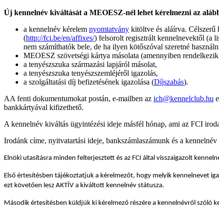
Új kennelnév kiváltását a MEOESZ-nél lehet kérelmezni az alá
a kennelnév kérelem
nyomtatvány
kitöltve és aláírva. Célszer
(
http://fci.be/en/affixes/
) felsorolt regisztrált kennelnevektől (a
nem számíthatók bele, de ha ilyen kötőszóval szeretné használn
MEOESZ szövetségi kártya másolata (amennyiben rendelkezik 
a tenyészszuka származási lapjáról másolat,
a tenyészszuka tenyészszemléjéről igazolás,
a szolgáltatási díj befizetésének igazolása (
Díjszabás
).
AA fenti dokumentumokat postán, e-mailben az
ich@kennelclub.hu
e
bankkártyával kifizethető.
A kennelnév kiváltás ügyintézési ideje másfél hónap, ami az FCI iroda 
Irodánk címe, nyitvatartási ideje, bankszámlaszámunk és a kennelnév
Elnöki utasításra minden felterjesztett és az FCI által visszaigazolt kenne
Első értesítésben tájékoztatjuk a kérelmezőt, hogy melyik kennelnevet ig
ezt követően lesz AKTÍV a kiváltott kennelnév státusza.
Második értesítésben küldjük ki kérelmező részére a kennelnévről szóló k