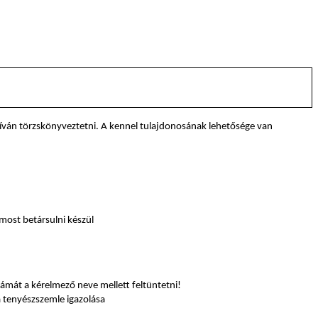
íván törzskönyveztetni. A kennel tulajdonosának lehetősége van
most betársulni készül
számát a kérelmező neve mellett feltüntetni!
a tenyészszemle igazolása