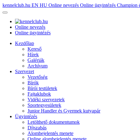
kennelclub.hu
EN
HU
Online nevezés
Online ügyintézés
Champion é
Online nevezés
Online ügyintézés
Kezdőlap
Kereső
Hírek
Galériák
Archívum
Szervezet
Vezetőség
Bírók
Bírói testületek
Fajtaklubok
Vidéki szervezetek
Sportegyesületek
Junior Handler és Gyermek kutyapár
Ügyintézés
Letölthető dokumentumok
Díjszabás
Alombejelentés menete
Online alombejelentés menete