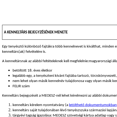
A KENNELTÁRS BEJEGYZÉSÉNEK MENETE
Egy tenyésztő különböző fajtákra több kennelnevet is kiválthat, minden
kenneltárs(ak) felvételére is.
A kenneltársnak az alábbi feltételeknek kell megfelelnie:
magyarországi áll
betöltött 18. éves életkor
legalább egy, a tenyészteni kívánt fajtába tartozó, törzskönyvezet
nem lehet olyan másik kennelnév tulajdonosa vagy olyan másik ken
FELIR szám
Kenneltárs bejegyzését a MEOESZ-nél lehet kérelmezni az alábbi dokume
kenneltárs kérelem nyomtatvány (a
letölthető dokumentumokban
kenneltárs saját tulajdonában lévő tenyészszuka származási lapján
tárgyévi tagság igazolása: MEOESZ szövetségi kártya adatlap vagy 