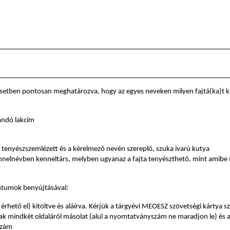
 esetben pontosan meghatározva, hogy az egyes neveken milyen fajtá(ka)t k
andó lakcím
t, tenyészszemlézett és a kérelmező nevén szereplő, szuka ivarú kutya
nelnévben kenneltárs, melyben ugyanaz a fajta tenyészthető, mint amibe 
ntumok benyújtásával:
érhető el) kitöltve és aláírva. Kérjük a tárgyévi MEOESZ szövetségi kártya 
ak mindkét oldaláról másolat (alul a nyomtatványszám ne maradjon le) és 
szám