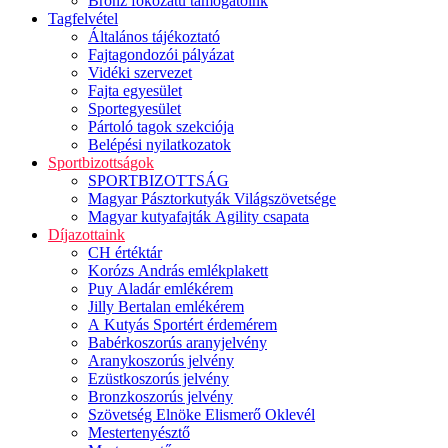
Bronz fokozatú támogatóink
Tagfelvétel
Általános tájékoztató
Fajtagondozói pályázat
Vidéki szervezet
Fajta egyesület
Sportegyesület
Pártoló tagok szekciója
Belépési nyilatkozatok
Sportbizottságok
SPORTBIZOTTSÁG
Magyar Pásztorkutyák Világszövetsége
Magyar kutyafajták Agility csapata
Díjazottaink
CH értéktár
Korózs András emlékplakett
Puy Aladár emlékérem
Jilly Bertalan emlékérem
A Kutyás Sportért érdemérem
Babérkoszorús aranyjelvény
Aranykoszorús jelvény
Ezüstkoszorús jelvény
Bronzkoszorús jelvény
Szövetség Elnöke Elismerő Oklevél
Mestertenyésztő