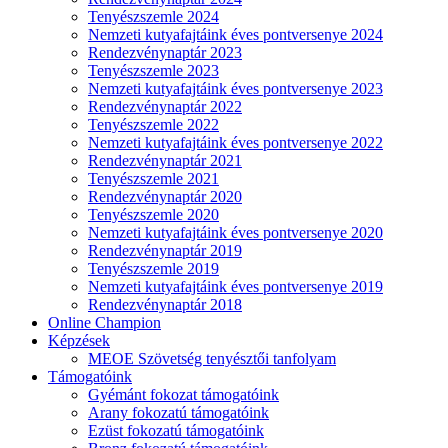
Tenyészszemle 2024
Nemzeti kutyafajtáink éves pontversenye 2024
Rendezvénynaptár 2023
Tenyészszemle 2023
Nemzeti kutyafajtáink éves pontversenye 2023
Rendezvénynaptár 2022
Tenyészszemle 2022
Nemzeti kutyafajtáink éves pontversenye 2022
Rendezvénynaptár 2021
Tenyészszemle 2021
Rendezvénynaptár 2020
Tenyészszemle 2020
Nemzeti kutyafajtáink éves pontversenye 2020
Rendezvénynaptár 2019
Tenyészszemle 2019
Nemzeti kutyafajtáink éves pontversenye 2019
Rendezvénynaptár 2018
Online Champion
Képzések
MEOE Szövetség tenyésztői tanfolyam
Támogatóink
Gyémánt fokozat támogatóink
Arany fokozatú támogatóink
Ezüst fokozatú támogatóink