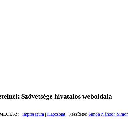
einek Szövetsége hivatalos weboldala
 (MEOESZ) |
Impresszum
|
Kapcsolat
| Készítette:
Simon Nándor, Simon