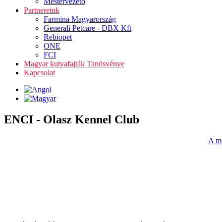
Mestervezető
Partnereink
Farmina Magyarország
Generali Petcare - DBX Kft
Rebiopet
ONE
FCI
Magyar kutyafajták Tanösvénye
Kapcsolat
ENCI - Olasz Kennel Club
A me