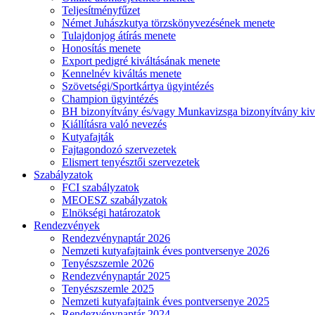
Teljesítményfűzet
Német Juhászkutya törzskönyvezésének menete
Tulajdonjog átírás menete
Honosítás menete
Export pedigré kiváltásának menete
Kennelnév kiváltás menete
Szövetségi/Sportkártya ügyintézés
Champion ügyintézés
BH bizonyítvány és/vagy Munkavizsga bizonyítvány kiv
Kiállításra való nevezés
Kutyafajták
Fajtagondozó szervezetek
Elismert tenyésztői szervezetek
Szabályzatok
FCI szabályzatok
MEOESZ szabályzatok
Elnökségi határozatok
Rendezvények
Rendezvénynaptár 2026
Nemzeti kutyafajtaink éves pontversenye 2026
Tenyészszemle 2026
Rendezvénynaptár 2025
Tenyészszemle 2025
Nemzeti kutyafajtaink éves pontversenye 2025
Rendezvénynaptár 2024