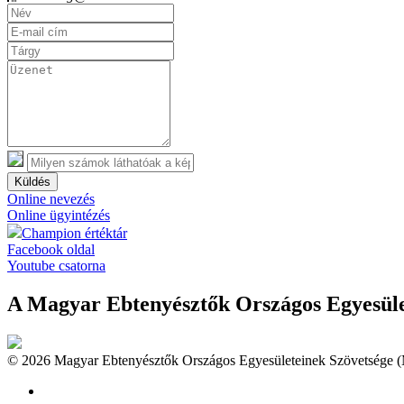
Küldés
Online nevezés
Online ügyintézés
Champion értéktár
Facebook oldal
Youtube csatorna
A Magyar Ebtenyésztők Országos Egyesület
© 2026 Magyar Ebtenyésztők Országos Egyesületeinek Szövetsége