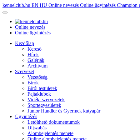
kennelclub.hu
EN
HU
Online nevezés
Online ügyintézés
Champion é
Online nevezés
Online ügyintézés
Kezdőlap
Kereső
Hírek
Galériák
Archívum
Szervezet
Vezetőség
Bírók
Bírói testületek
Fajtaklubok
Vidéki szervezetek
Sportegyesületek
Junior Handler és Gyermek kutyapár
Ügyintézés
Letölthető dokumentumok
Díjszabás
Alombejelentés menete
Online alombejelentés menete