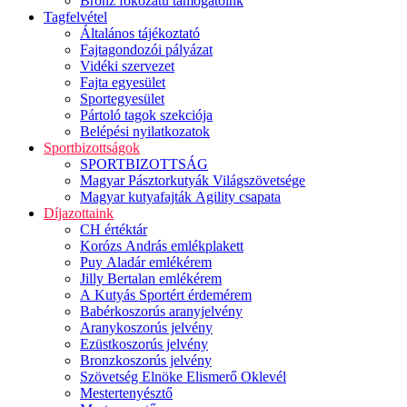
Bronz fokozatú támogatóink
Tagfelvétel
Általános tájékoztató
Fajtagondozói pályázat
Vidéki szervezet
Fajta egyesület
Sportegyesület
Pártoló tagok szekciója
Belépési nyilatkozatok
Sportbizottságok
SPORTBIZOTTSÁG
Magyar Pásztorkutyák Világszövetsége
Magyar kutyafajták Agility csapata
Díjazottaink
CH értéktár
Korózs András emlékplakett
Puy Aladár emlékérem
Jilly Bertalan emlékérem
A Kutyás Sportért érdemérem
Babérkoszorús aranyjelvény
Aranykoszorús jelvény
Ezüstkoszorús jelvény
Bronzkoszorús jelvény
Szövetség Elnöke Elismerő Oklevél
Mestertenyésztő