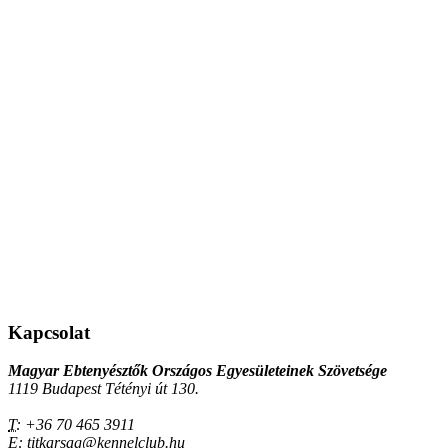
Kapcsolat
Magyar Ebtenyésztők Országos Egyesületeinek Szövetsége
1119 Budapest Tétényi út 130.
T:
+36 70 465 3911
E:
titkarsag@kennelclub.hu