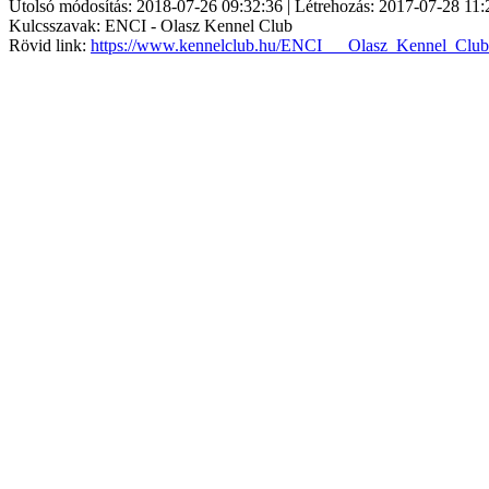
Utolsó módosítás: 2018-07-26 09:32:36 | Létrehozás: 2017-07-28 11:
Kulcsszavak: ENCI - Olasz Kennel Club
Rövid link:
https://www.kennelclub.hu/ENCI___Olasz_Kennel_Club