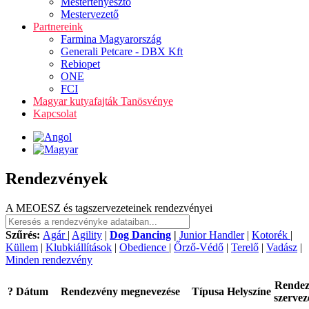
Mestertenyésztő
Mestervezető
Partnereink
Farmina Magyarország
Generali Petcare - DBX Kft
Rebiopet
ONE
FCI
Magyar kutyafajták Tanösvénye
Kapcsolat
Rendezvények
A MEOESZ és tagszervezeteinek rendezvényei
Szűrés:
Agár
|
Agility
|
Dog Dancing
|
Junior Handler
|
Kotorék
|
Küllem
|
Klubkiállítások
|
Obedience
|
Őrző-Védő
|
Terelő
|
Vadász
|
Minden rendezvény
Rende
?
Dátum
Rendezvény megnevezése
Típusa
Helyszíne
szervez