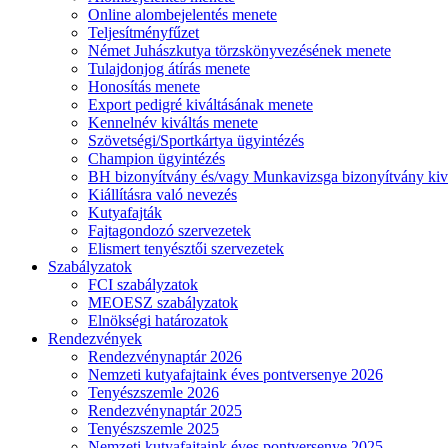
Online alombejelentés menete
Teljesítményfűzet
Német Juhászkutya törzskönyvezésének menete
Tulajdonjog átírás menete
Honosítás menete
Export pedigré kiváltásának menete
Kennelnév kiváltás menete
Szövetségi/Sportkártya ügyintézés
Champion ügyintézés
BH bizonyítvány és/vagy Munkavizsga bizonyítvány kiv
Kiállításra való nevezés
Kutyafajták
Fajtagondozó szervezetek
Elismert tenyésztői szervezetek
Szabályzatok
FCI szabályzatok
MEOESZ szabályzatok
Elnökségi határozatok
Rendezvények
Rendezvénynaptár 2026
Nemzeti kutyafajtaink éves pontversenye 2026
Tenyészszemle 2026
Rendezvénynaptár 2025
Tenyészszemle 2025
Nemzeti kutyafajtaink éves pontversenye 2025