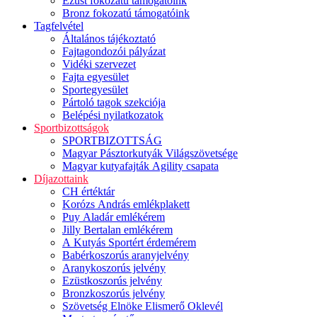
Ezüst fokozatú támogatóink
Bronz fokozatú támogatóink
Tagfelvétel
Általános tájékoztató
Fajtagondozói pályázat
Vidéki szervezet
Fajta egyesület
Sportegyesület
Pártoló tagok szekciója
Belépési nyilatkozatok
Sportbizottságok
SPORTBIZOTTSÁG
Magyar Pásztorkutyák Világszövetsége
Magyar kutyafajták Agility csapata
Díjazottaink
CH értéktár
Korózs András emlékplakett
Puy Aladár emlékérem
Jilly Bertalan emlékérem
A Kutyás Sportért érdemérem
Babérkoszorús aranyjelvény
Aranykoszorús jelvény
Ezüstkoszorús jelvény
Bronzkoszorús jelvény
Szövetség Elnöke Elismerő Oklevél