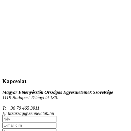
Kapcsolat
Magyar Ebtenyésztők Országos Egyesületeinek Szövetsége
1119 Budapest Tétényi út 130.
T:
+36 70 465 3911
E:
titkarsag@kennelclub.hu