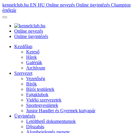
kennelclub.hu
EN
HU
Online nevezés
Online ügyintézés
Champion
értéktár
Online nevezés
Online ügyintézés
Kezdőlap
Kereső
Hírek
Galériák
Archívum
Szervezet
Vezetőség
Bírók
Bírói testületek
Fajtaklubok
Vidéki szervezetek
Sportegyesületek
Junior Handler és Gyermek kutyapár
Ügyintézés
Letölthető dokumentumok
Díjszabás
Alombejelentés menete