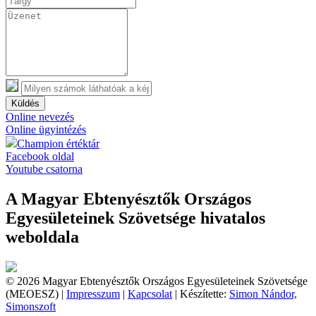
Küldés
Online nevezés
Online ügyintézés
Champion értéktár
Facebook oldal
Youtube csatorna
A Magyar Ebtenyésztők Országos
Egyesületeinek Szövetsége hivatalos
weboldala
© 2026 Magyar Ebtenyésztők Országos Egyesületeinek Szövetsége
(MEOESZ) |
Impresszum
|
Kapcsolat
| Készítette:
Simon Nándor,
Simonszoft