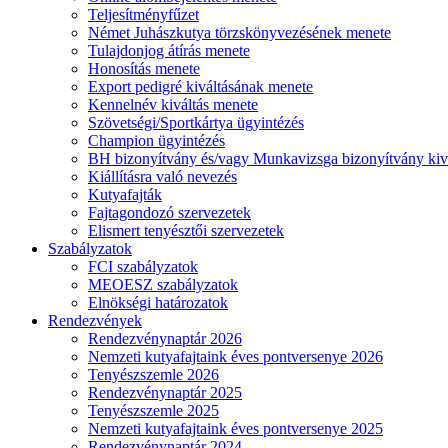
Teljesítményfűzet
Német Juhászkutya törzskönyvezésének menete
Tulajdonjog átírás menete
Honosítás menete
Export pedigré kiváltásának menete
Kennelnév kiváltás menete
Szövetségi/Sportkártya ügyintézés
Champion ügyintézés
BH bizonyítvány és/vagy Munkavizsga bizonyítvány kiv
Kiállításra való nevezés
Kutyafajták
Fajtagondozó szervezetek
Elismert tenyésztői szervezetek
Szabályzatok
FCI szabályzatok
MEOESZ szabályzatok
Elnökségi határozatok
Rendezvények
Rendezvénynaptár 2026
Nemzeti kutyafajtaink éves pontversenye 2026
Tenyészszemle 2026
Rendezvénynaptár 2025
Tenyészszemle 2025
Nemzeti kutyafajtaink éves pontversenye 2025
Rendezvénynaptár 2024