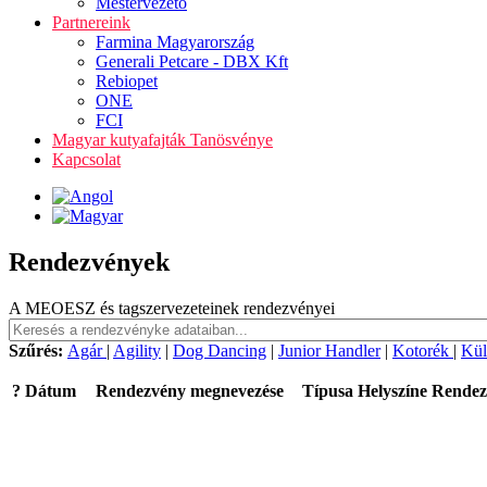
Mestervezető
Partnereink
Farmina Magyarország
Generali Petcare - DBX Kft
Rebiopet
ONE
FCI
Magyar kutyafajták Tanösvénye
Kapcsolat
Rendezvények
A MEOESZ és tagszervezeteinek rendezvényei
Szűrés:
Agár
|
Agility
|
Dog Dancing
|
Junior Handler
|
Kotorék
|
Kül
?
Dátum
Rendezvény megnevezése
Típusa
Helyszíne
Rendez