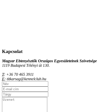
Kapcsolat
Magyar Ebtenyésztők Országos Egyesületeinek Szövetsége
1119 Budapest Tétényi út 130.
T:
+36 70 465 3911
E:
titkarsag@kennelclub.hu