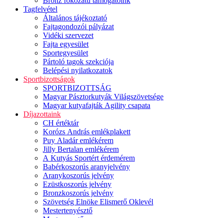
Bronz fokozatú támogatóink
Tagfelvétel
Általános tájékoztató
Fajtagondozói pályázat
Vidéki szervezet
Fajta egyesület
Sportegyesület
Pártoló tagok szekciója
Belépési nyilatkozatok
Sportbizottságok
SPORTBIZOTTSÁG
Magyar Pásztorkutyák Világszövetsége
Magyar kutyafajták Agility csapata
Díjazottaink
CH értéktár
Korózs András emlékplakett
Puy Aladár emlékérem
Jilly Bertalan emlékérem
A Kutyás Sportért érdemérem
Babérkoszorús aranyjelvény
Aranykoszorús jelvény
Ezüstkoszorús jelvény
Bronzkoszorús jelvény
Szövetség Elnöke Elismerő Oklevél
Mestertenyésztő