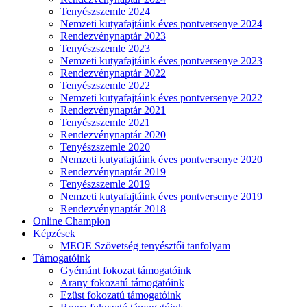
Tenyészszemle 2024
Nemzeti kutyafajtáink éves pontversenye 2024
Rendezvénynaptár 2023
Tenyészszemle 2023
Nemzeti kutyafajtáink éves pontversenye 2023
Rendezvénynaptár 2022
Tenyészszemle 2022
Nemzeti kutyafajtáink éves pontversenye 2022
Rendezvénynaptár 2021
Tenyészszemle 2021
Rendezvénynaptár 2020
Tenyészszemle 2020
Nemzeti kutyafajtáink éves pontversenye 2020
Rendezvénynaptár 2019
Tenyészszemle 2019
Nemzeti kutyafajtáink éves pontversenye 2019
Rendezvénynaptár 2018
Online Champion
Képzések
MEOE Szövetség tenyésztői tanfolyam
Támogatóink
Gyémánt fokozat támogatóink
Arany fokozatú támogatóink
Ezüst fokozatú támogatóink