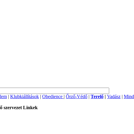
lem
|
Klubkiállítások
|
Obedience
|
Őrző-Védő
|
Terelő
|
Vadász
|
Mind
ő szervezet
Linkek