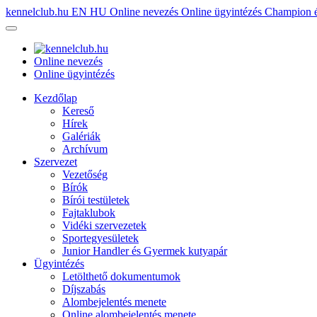
kennelclub.hu
EN
HU
Online nevezés
Online ügyintézés
Champion é
Online nevezés
Online ügyintézés
Kezdőlap
Kereső
Hírek
Galériák
Archívum
Szervezet
Vezetőség
Bírók
Bírói testületek
Fajtaklubok
Vidéki szervezetek
Sportegyesületek
Junior Handler és Gyermek kutyapár
Ügyintézés
Letölthető dokumentumok
Díjszabás
Alombejelentés menete
Online alombejelentés menete