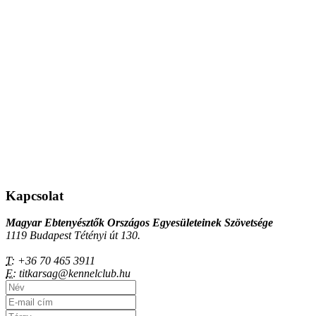
Kapcsolat
Magyar Ebtenyésztők Országos Egyesületeinek Szövetsége
1119 Budapest Tétényi út 130.
T:
+36 70 465 3911
E:
titkarsag@kennelclub.hu