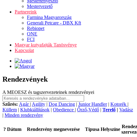
Mestertenyésztő
Mestervezető
Partnereink
Farmina Magyarország
Generali Petcare - DBX Kft
Rebiopet
ONE
FCI
Magyar kutyafajták Tanösvénye
Kapcsolat
Rendezvények
A MEOESZ és tagszervezeteinek rendezvényei
Szűrés:
Agár
|
Agility
|
Dog Dancing
|
Junior Handler
|
Kotorék
|
Küllem
|
Klubkiállítások
|
Obedience
|
Őrző-Védő
|
Terelő
|
Vadász
|
Minden rendezvény
Rende
?
Dátum
Rendezvény megnevezése
Típusa
Helyszíne
szervez