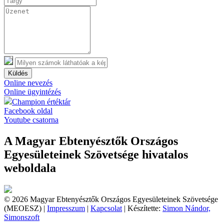
Küldés
Online nevezés
Online ügyintézés
Champion értéktár
Facebook oldal
Youtube csatorna
A Magyar Ebtenyésztők Országos
Egyesületeinek Szövetsége hivatalos
weboldala
© 2026 Magyar Ebtenyésztők Országos Egyesületeinek Szövetsége
(MEOESZ) |
Impresszum
|
Kapcsolat
| Készítette:
Simon Nándor,
Simonszoft