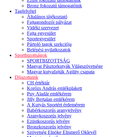
Ezüst fokozatú támogatóink
Bronz fokozatú támogatóink
Tagfelvétel
Általános tájékoztató
Fajtagondozói pályázat
Vidéki szervezet
Fajta egyesület
Sportegyesület
Pártoló tagok szekciója
Belépési nyilatkozatok
Sportbizottságok
SPORTBIZOTTSÁG
Magyar Pásztorkutyák Világszövetsége
Magyar kutyafajták Agility csapata
Díjazottaink
CH értéktár
Korózs András emlékplakett
Puy Aladár emlékérem
Jilly Bertalan emlékérem
A Kutyás Sportért érdemérem
Babérkoszorús aranyjelvény
Aranykoszorús jelvény
Ezüstkoszorús jelvény
Bronzkoszorús jelvény
Szövetség Elnöke Elismerő Oklevél