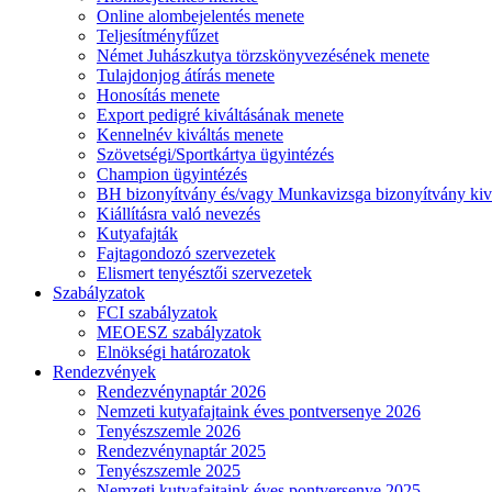
Online alombejelentés menete
Teljesítményfűzet
Német Juhászkutya törzskönyvezésének menete
Tulajdonjog átírás menete
Honosítás menete
Export pedigré kiváltásának menete
Kennelnév kiváltás menete
Szövetségi/Sportkártya ügyintézés
Champion ügyintézés
BH bizonyítvány és/vagy Munkavizsga bizonyítvány kiv
Kiállításra való nevezés
Kutyafajták
Fajtagondozó szervezetek
Elismert tenyésztői szervezetek
Szabályzatok
FCI szabályzatok
MEOESZ szabályzatok
Elnökségi határozatok
Rendezvények
Rendezvénynaptár 2026
Nemzeti kutyafajtaink éves pontversenye 2026
Tenyészszemle 2026
Rendezvénynaptár 2025
Tenyészszemle 2025
Nemzeti kutyafajtaink éves pontversenye 2025