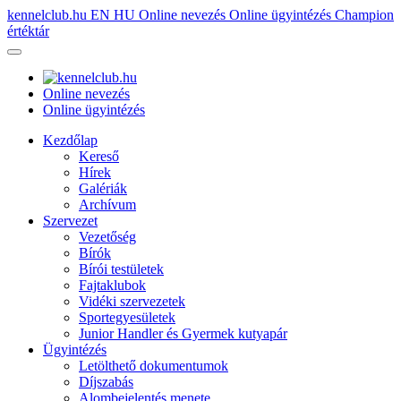
kennelclub.hu
EN
HU
Online nevezés
Online ügyintézés
Champion
értéktár
Online nevezés
Online ügyintézés
Kezdőlap
Kereső
Hírek
Galériák
Archívum
Szervezet
Vezetőség
Bírók
Bírói testületek
Fajtaklubok
Vidéki szervezetek
Sportegyesületek
Junior Handler és Gyermek kutyapár
Ügyintézés
Letölthető dokumentumok
Díjszabás
Alombejelentés menete